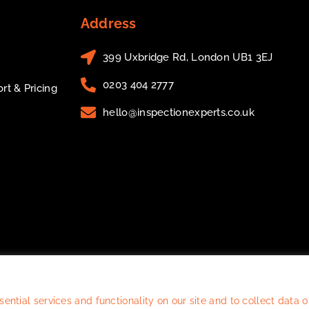
Address
399 Uxbridge Rd, London UB1 3EJ
0203 404 2777
t & Pricing
hello@inspectionexperts.co.uk
Reach Truly Social Media On
ntial services and functionality on our site and to collect data on 