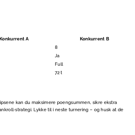
Konkurrent A
Konkurrent B
8
Ja
Full
72 t
erttipsene kan du maksimere poengsummen, sikre ekstra
roll‑strategi. Lykke til i neste turnering – og husk at de