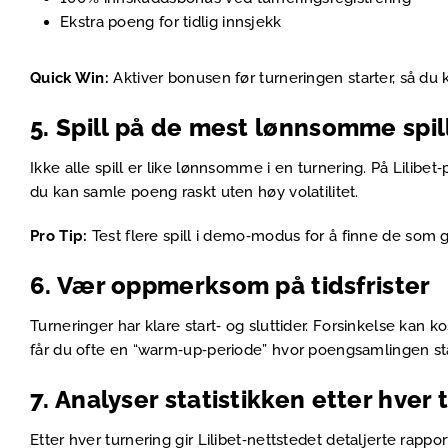
Ekstra poeng for tidlig innsjekk
Quick Win:
Aktiver bonusen før turneringen starter, så d
5. Spill på de mest lønnsomme spi
Ikke alle spill er like lønnsomme i en turnering. På Lilibet
du kan samle poeng raskt uten høy volatilitet.
Pro Tip:
Test flere spill i demo‑modus for å finne de som
6. Vær oppmerksom på tidsfrister
Turneringer har klare start‑ og sluttider. Forsinkelse kan ko
får du ofte en “warm‑up‑periode” hvor poengsamlingen star
7. Analyser statistikken etter hver 
Etter hver turnering gir Lilibet‑nettstedet detaljerte rapp