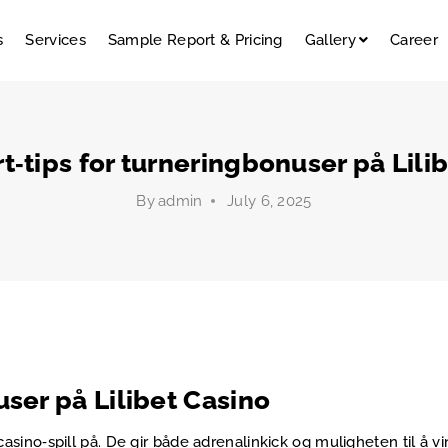
s
Services
Sample Report & Pricing
Gallery
Career
t‑tips for turneringbonuser på Lili
By
admin
July 6, 2025
user på Lilibet Casino
sino‑spill på. De gir både adrenalinkick og muligheten til å v