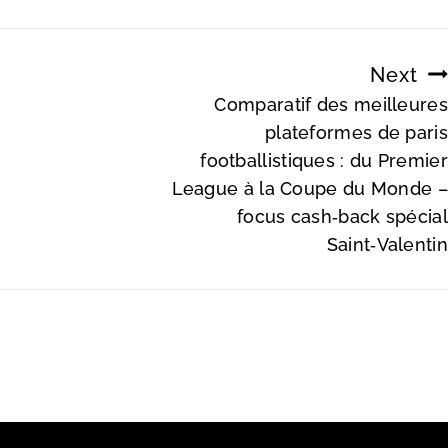
Next
Comparatif des meilleures
plateformes de paris
footballistiques : du Premier
League à la Coupe du Monde –
focus cash‑back spécial
Saint‑Valentin