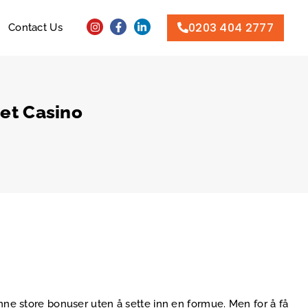
0203 404 2777
Contact Us
bet Casino
inne store bonuser uten å sette inn en formue. Men for å få