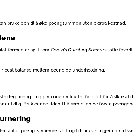
u kan bruke den til å øke poengsummen uten ekstra kostnad.
llene
‑plattformen er spill som
Gonzo’s Quest
og
Starburst
ofte favorit
 gir best balanse mellom poeng og underholdning.
ste deg poeng. Logg inn noen minutter før start for å sikre at du
ter tidlig. Bruk denne tiden til å samle inn de første poengen
turnering
orter: antall poeng, vinnende spill, og tidsbruk. Gå gjennom dis