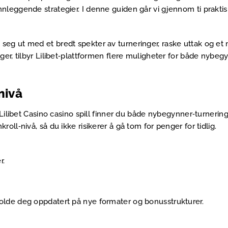
nleggende strategier. I denne guiden går vi gjennom ti praktis
e
seg ut med et bredt spekter av turneringer, raske uttak og e
er, tilbyr Lilibet‑plattformen flere muligheter for både nybegy
lnivå
å Lilibet Casino casino spill finner du både nybegynner‑turner
oll‑nivå, så du ikke risikerer å gå tom for penger for tidlig.
r.
holde deg oppdatert på nye formater og bonusstrukturer.