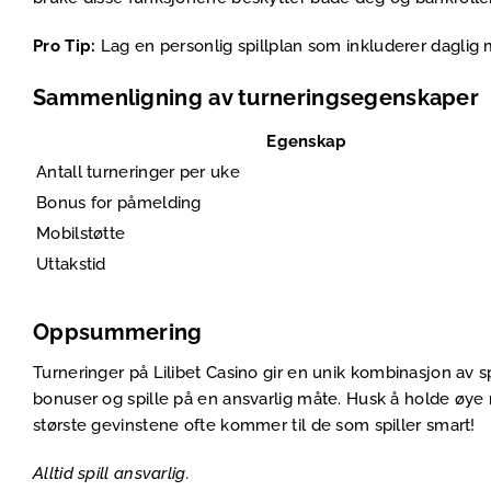
Pro Tip:
Lag en personlig spillplan som inkluderer daglig ma
Sammenligning av turneringsegenskaper
Egenskap
Antall turneringer per uke
Bonus for påmelding
Mobilstøtte
Uttakstid
Oppsummering
Turneringer på Lilibet Casino gir en unik kombinasjon av
bonuser og spille på en ansvarlig måte. Husk å holde øye m
største gevinstene ofte kommer til de som spiller smart!
Alltid spill ansvarlig.