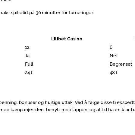
ks‑spilletid på 30 minutter for turneringer.
Lilibet Casino
12
6
Ja
Nei
Full
Begrenset
24 t
48 t
 spenning, bonuser og hurtige uttak. Ved å følge disse ti eksp
ed kampanjesiden, benytt mobilappen, og alltid ha en klar bank