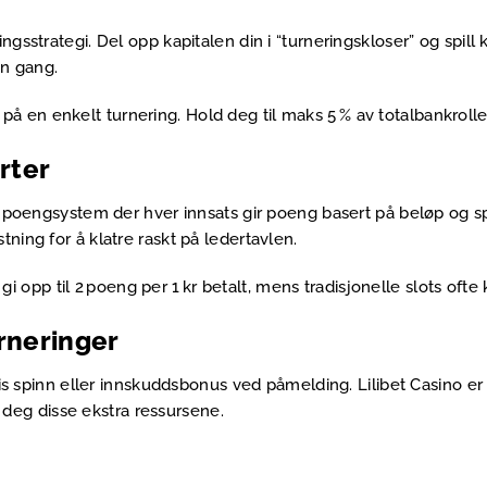
ingsstrategi. Del opp kapitalen din i “turneringskloser” og spil
én gang.
på en enkelt turnering. Hold deg til maks 5 % av totalbankrolle
rter
et poengsystem der hver innsats gir poeng basert på beløp og sp
tning for å klatre raskt på ledertavlen.
gi opp til 2 poeng per 1 kr betalt, mens tradisjonelle slots ofte 
urneringer
inn eller innskuddsbonus ved påmelding. Lilibet Casino er kje
deg disse ekstra ressursene.