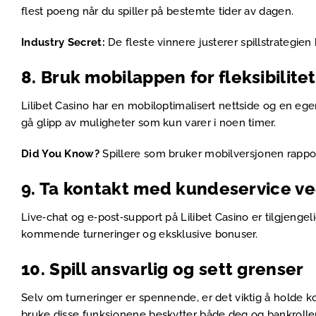
flest poeng når du spiller på bestemte tider av dagen.
Industry Secret:
De fleste vinnere justerer spillstrategien ba
8. Bruk mobilappen for fleksibilitet
Lilibet Casino har en mobiloptimalisert nettside og en ege
gå glipp av muligheter som kun varer i noen timer.
Did You Know?
Spillere som bruker mobilversjonen rapport
9. Ta kontakt med kundeservice v
Live‑chat og e‑post‑support på Lilibet Casino er tilgjengel
kommende turneringer og eksklusive bonuser.
10. Spill ansvarlig og sett grenser
Selv om turneringer er spennende, er det viktig å holde kon
bruke disse funksjonene beskytter både deg og bankrollen