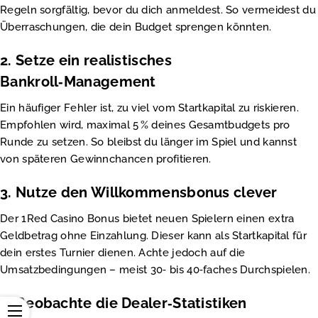
Regeln sorgfältig, bevor du dich anmeldest. So vermeidest du
Überraschungen, die dein Budget sprengen könnten.
2. Setze ein realistisches
Bankroll‑Management
Ein häufiger Fehler ist, zu viel vom Startkapital zu riskieren.
Empfohlen wird, maximal 5 % deines Gesamtbudgets pro
Runde zu setzen. So bleibst du länger im Spiel und kannst
von späteren Gewinnchancen profitieren.
3. Nutze den Willkommensbonus clever
Der 1Red Casino Bonus bietet neuen Spielern einen extra
Geldbetrag ohne Einzahlung. Dieser kann als Startkapital für
dein erstes Turnier dienen. Achte jedoch auf die
Umsatzbedingungen – meist 30‑ bis 40‑faches Durchspielen.
4. Beobachte die Dealer‑Statistiken