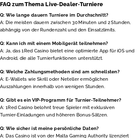
FAQ zum Thema Live‑Dealer‑Turniere
Q: Wie lange dauern Turniere im Durchschnitt?
A: Die meisten dauern zwischen 30 Minuten und 2 Stunden,
abhängig von der Rundenzahl und den Einsatzlimits.
Q: Kann ich mit einem Mobilgerät teilnehmen?
A: Ja, das 1Red Casino bietet eine optimierte App für iOS und
Android, die alle Turnierfunktionen unterstützt.
Q: Welche Zahlungsmethoden sind am schnellsten?
A: E‑Wallets wie Skrill oder Neteller ermöglichen
Auszahlungen innerhalb von wenigen Stunden.
Q: Gibt es ein VIP‑Programm für Turnier‑Teilnehmer?
A: 1Red Casino belohnt treue Spieler mit exklusiven
Turnier‑Einladungen und höheren Bonus‑Sätzen.
Q: Wie sicher ist meine persönliche Daten?
A: Das Casino ist von der Malta Gaming Authority lizenziert