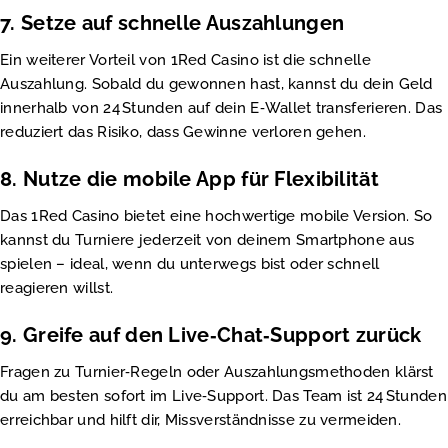
7. Setze auf schnelle Auszahlungen
Ein weiterer Vorteil von 1Red Casino ist die schnelle
Auszahlung. Sobald du gewonnen hast, kannst du dein Geld
innerhalb von 24 Stunden auf dein E‑Wallet transferieren. Das
reduziert das Risiko, dass Gewinne verloren gehen.
8. Nutze die mobile App für Flexibilität
Das 1Red Casino bietet eine hochwertige mobile Version. So
kannst du Turniere jederzeit von deinem Smartphone aus
spielen – ideal, wenn du unterwegs bist oder schnell
reagieren willst.
9. Greife auf den Live‑Chat‑Support zurück
Fragen zu Turnier‑Regeln oder Auszahlungsmethoden klärst
du am besten sofort im Live‑Support. Das Team ist 24 Stunden
erreichbar und hilft dir, Missverständnisse zu vermeiden.