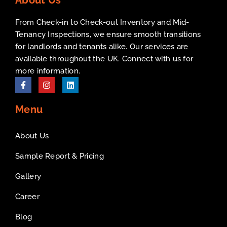
About Us
From Check-in to Check-out Inventory and Mid-
Tenancy Inspections, we ensure smooth transitions
for landlords and tenants alike. Our services are
available throughout the UK. Connect with us for
more information.
Menu
About Us
Sample Report & Pricing
Gallery
Career
Blog