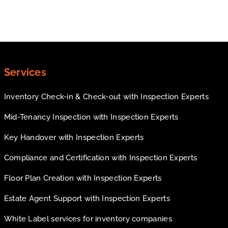
Services
Inventory Check-in & Check-out with Inspection Experts
Mid-Tenancy Inspection with Inspection Experts
Key Handover with Inspection Experts
Compliance and Certification with Inspection Experts
Floor Plan Creation with Inspection Experts
Estate Agent Support with Inspection Experts
White Label services for inventory companies