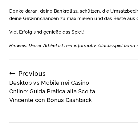
Denke daran, deine Bankroll zu schützen, die Umsatzbedi
deine Gewinnchancen zu maximieren und das Beste aus 
Viel Erfolg und genieße das Spiel!
Hinweis: Dieser Artikel ist rein informativ. Glücksspiel ka
Previous
Desktop vs Mobile nei Casinò
Online: Guida Pratica alla Scelta
Vincente con Bonus Cashback