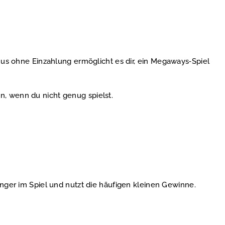
s ohne Einzahlung ermöglicht es dir, ein Megaways‑Spiel
n, wenn du nicht genug spielst.
änger im Spiel und nutzt die häufigen kleinen Gewinne.