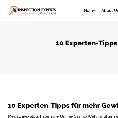
Home
About U
10 Experten‑Tipps
10 Experten‑Tipps für mehr Gew
Megaways‑Slots haben die Online‑Casino‑Welt im Sturm er