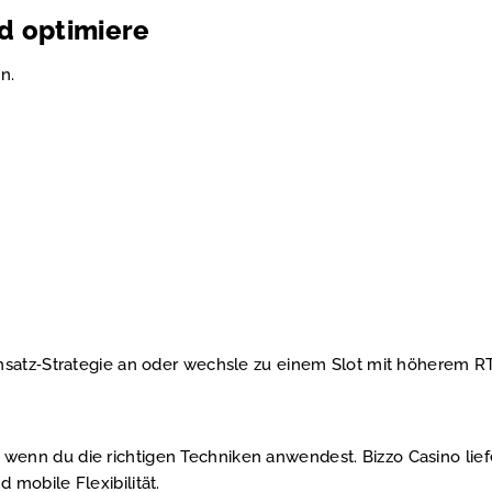
nd optimiere
n.
nsatz‑Strategie an oder wechsle zu einem Slot mit höherem R
 du die richtigen Techniken anwendest. Bizzo Casino liefert d
mobile Flexibilität.