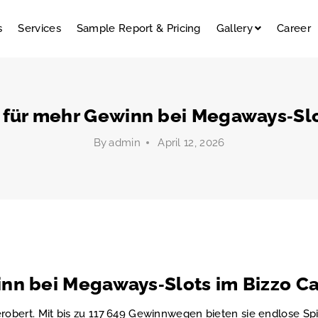
s
Services
Sample Report & Pricing
Gallery
Career
 für mehr Gewinn bei Megaways‑Slo
By
admin
April 12, 2026
inn bei Megaways‑Slots im Bizzo C
obert. Mit bis zu 117 649 Gewinnwegen bieten sie endlose Sp