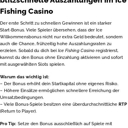
blitzschnelle Auszahlungen im Ice
Fishing Casino
Der erste Schritt zu schnellen Gewinnen ist ein starker
Start‑Bonus. Viele Spieler übersehen, dass der Ice
Willkommensbonus nicht nur extra Geld bedeutet, sondern
auch die Chance, frühzeitig hohe Auszahlungsraten zu
erzielen. Sobald du dich bei
Ice Fishing Casino
registrierst,
kannst du den Bonus ohne Einzahlung aktivieren und sofort
mit ausgewählten Slots spielen.
Warum das wichtig ist:
– Der Bonus erhöht dein Startkapital ohne eigenes Risiko.
– Höhere Einsätze ermöglichen schnellere Erreichung der
Umsatzbedingungen.
– Viele Bonus‑Spiele besitzen eine überdurchschnittliche
RTP
(Return to Player).
Pro Tip:
Setze den Bonus ausschließlich auf Spiele mit