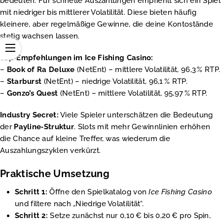
bedeuten. Für schnelle Auszahlungen empfiehlt sich ein Spiel
mit niedriger bis mittlerer Volatilität. Diese bieten häufig
kleinere, aber regelmäßige Gewinne, die deine Kontostände
stetig wachsen lassen.
Top‑Empfehlungen im Ice Fishing Casino:
–
Book of Ra Deluxe
(NetEnt) – mittlere Volatilität, 96,3 % RTP.
–
Starburst
(NetEnt) – niedrige Volatilität, 96,1 % RTP.
–
Gonzo’s Quest
(NetEnt) – mittlere Volatilität, 95,97 % RTP.
Industry Secret:
Viele Spieler unterschätzen die Bedeutung
der
Payline‑Struktur
. Slots mit mehr Gewinnlinien erhöhen
die Chance auf kleine Treffer, was wiederum die
Auszahlungszyklen verkürzt.
Praktische Umsetzung
Schritt 1:
Öffne den Spielkatalog von
Ice Fishing Casino
und filtere nach „Niedrige Volatilität“.
Schritt 2:
Setze zunächst nur 0,10 € bis 0,20 € pro Spin,