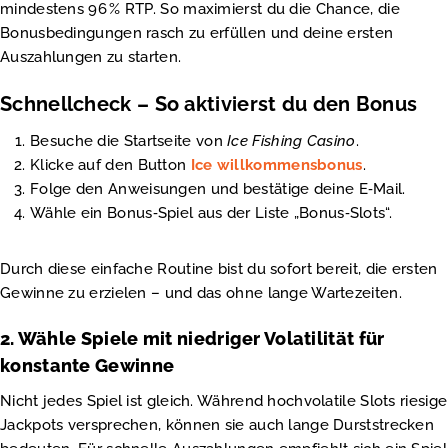
mindestens 96 % RTP. So maximierst du die Chance, die
Bonusbedingungen rasch zu erfüllen und deine ersten
Auszahlungen zu starten.
Schnellcheck – So aktivierst du den Bonus
Besuche die Startseite von
Ice Fishing Casino
.
Klicke auf den Button
Ice willkommensbonus
.
Folge den Anweisungen und bestätige deine E‑Mail.
Wähle ein Bonus‑Spiel aus der Liste „Bonus‑Slots“.
Durch diese einfache Routine bist du sofort bereit, die ersten
Gewinne zu erzielen – und das ohne lange Wartezeiten.
2. Wähle Spiele mit niedriger Volatilität für
konstante Gewinne
Nicht jedes Spiel ist gleich. Während hochvolatile Slots riesige
Jackpots versprechen, können sie auch lange Durststrecken