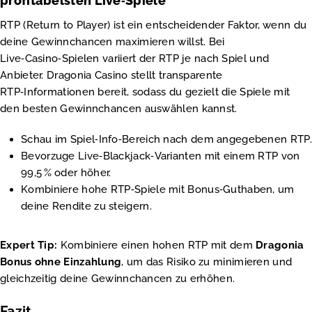
profitabelsten Live‑Spiele
RTP (Return to Player) ist ein entscheidender Faktor, wenn du
deine Gewinnchancen maximieren willst. Bei
Live‑Casino‑Spielen variiert der RTP je nach Spiel und
Anbieter. Dragonia Casino stellt transparente
RTP‑Informationen bereit, sodass du gezielt die Spiele mit
den besten Gewinnchancen auswählen kannst.
Schau im Spiel‑Info‑Bereich nach dem angegebenen RTP.
Bevorzuge Live‑Blackjack‑Varianten mit einem RTP von
99,5 % oder höher.
Kombiniere hohe RTP‑Spiele mit Bonus‑Guthaben, um
deine Rendite zu steigern.
Expert Tip:
Kombiniere einen hohen RTP mit dem
Dragonia
Bonus ohne Einzahlung
, um das Risiko zu minimieren und
gleichzeitig deine Gewinnchancen zu erhöhen.
Fazit