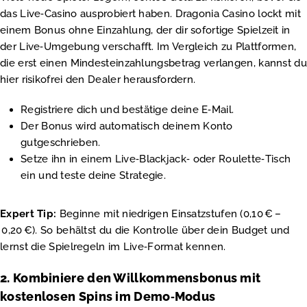
das Live‑Casino ausprobiert haben. Dragonia Casino lockt mit
einem Bonus ohne Einzahlung, der dir sofortige Spielzeit in
der Live‑Umgebung verschafft. Im Vergleich zu Plattformen,
die erst einen Mindesteinzahlungsbetrag verlangen, kannst du
hier risikofrei den Dealer herausfordern.
Registriere dich und bestätige deine E‑Mail.
Der Bonus wird automatisch deinem Konto
gutgeschrieben.
Setze ihn in einem Live‑Blackjack‑ oder Roulette‑Tisch
ein und teste deine Strategie.
Expert Tip:
Beginne mit niedrigen Einsatzstufen (0,10 € –
0,20 €). So behältst du die Kontrolle über dein Budget und
lernst die Spielregeln im Live‑Format kennen.
2. Kombiniere den Willkommensbonus mit
kostenlosen Spins im Demo‑Modus