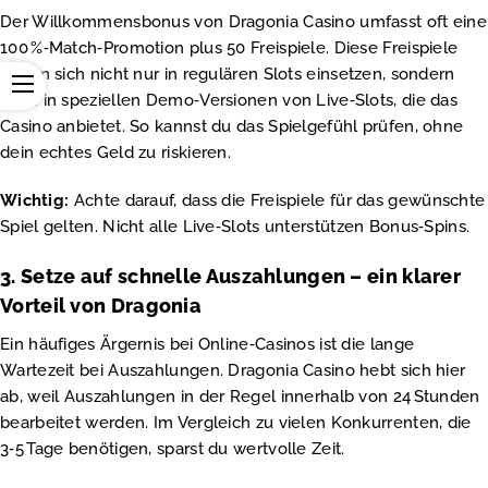
Der Willkommensbonus von Dragonia Casino umfasst oft eine
100 %‑Match‑Promotion plus 50 Freispiele. Diese Freispiele
lassen sich nicht nur in regulären Slots einsetzen, sondern
auch in speziellen Demo‑Versionen von Live‑Slots, die das
Casino anbietet. So kannst du das Spielgefühl prüfen, ohne
dein echtes Geld zu riskieren.
Wichtig:
Achte darauf, dass die Freispiele für das gewünschte
Spiel gelten. Nicht alle Live‑Slots unterstützen Bonus‑Spins.
3. Setze auf schnelle Auszahlungen – ein klarer
Vorteil von Dragonia
Ein häufiges Ärgernis bei Online‑Casinos ist die lange
Wartezeit bei Auszahlungen. Dragonia Casino hebt sich hier
ab, weil Auszahlungen in der Regel innerhalb von 24 Stunden
bearbeitet werden. Im Vergleich zu vielen Konkurrenten, die
3‑5 Tage benötigen, sparst du wertvolle Zeit.