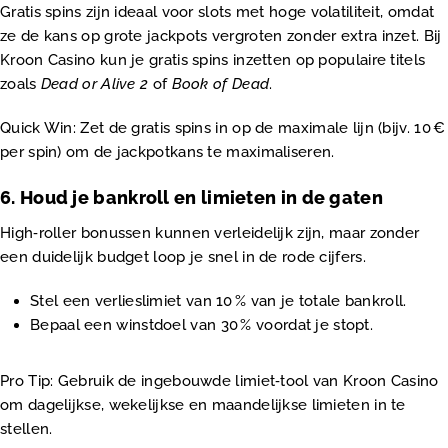
Gratis spins zijn ideaal voor slots met hoge volatiliteit, omdat
ze de kans op grote jackpots vergroten zonder extra inzet. Bij
Kroon Casino kun je gratis spins inzetten op populaire titels
zoals
Dead or Alive 2
of
Book of Dead
.
Quick Win: Zet de gratis spins in op de maximale lijn (bijv. 10 €
per spin) om de jackpotkans te maximaliseren.
6. Houd je bankroll en limieten in de gaten
High‑roller bonussen kunnen verleidelijk zijn, maar zonder
een duidelijk budget loop je snel in de rode cijfers.
Stel een verlieslimiet van 10 % van je totale bankroll.
Bepaal een winstdoel van 30 % voordat je stopt.
Pro Tip: Gebruik de ingebouwde limiet‑tool van Kroon Casino
om dagelijkse, wekelijkse en maandelijkse limieten in te
stellen.