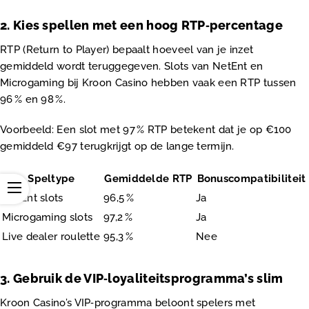
2. Kies spellen met een hoog RTP‑percentage
RTP (Return to Player) bepaalt hoeveel van je inzet
gemiddeld wordt teruggegeven. Slots van NetEnt en
Microgaming bij Kroon Casino hebben vaak een RTP tussen
96 % en 98 %.
Voorbeeld: Een slot met 97 % RTP betekent dat je op €100
gemiddeld €97 terugkrijgt op de lange termijn.
Speltype
Gemiddelde RTP
Bonuscompatibiliteit
NetEnt slots
96,5 %
Ja
Microgaming slots
97,2 %
Ja
Live dealer roulette
95,3 %
Nee
3. Gebruik de VIP‑loyaliteitsprogramma’s slim
Kroon Casino’s VIP‑programma beloont spelers met