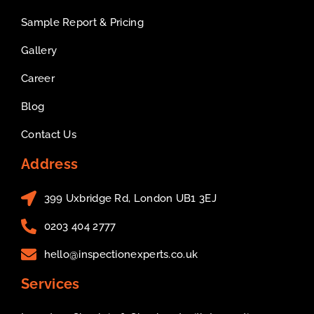
Sample Report & Pricing
Gallery
Career
Blog
Contact Us
Address
399 Uxbridge Rd, London UB1 3EJ
0203 404 2777
hello@inspectionexperts.co.uk
Services