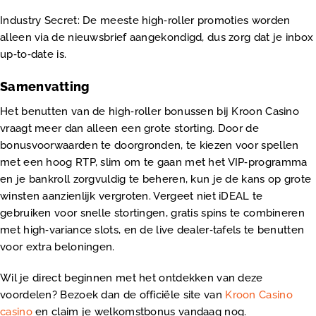
Industry Secret: De meeste high‑roller promoties worden
alleen via de nieuwsbrief aangekondigd, dus zorg dat je inbox
up‑to‑date is.
Samenvatting
Het benutten van de high‑roller bonussen bij Kroon Casino
vraagt meer dan alleen een grote storting. Door de
bonusvoorwaarden te doorgronden, te kiezen voor spellen
met een hoog RTP, slim om te gaan met het VIP‑programma
en je bankroll zorgvuldig te beheren, kun je de kans op grote
winsten aanzienlijk vergroten. Vergeet niet iDEAL te
gebruiken voor snelle stortingen, gratis spins te combineren
met high‑variance slots, en de live dealer‑tafels te benutten
voor extra beloningen.
Wil je direct beginnen met het ontdekken van deze
voordelen? Bezoek dan de officiële site van
Kroon Casino
casino
en claim je welkomstbonus vandaag nog.