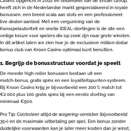
Casino, opgericht in 2002 en onderdeel van de Entain Group,
heeft zich in de Nederlandse markt gespecialiseerd in royale
bonussen, een breed scala aan slots en een professioneel
live dealer‑aanbod. Met een vergunning van de
Kansspelautoriteit en snelle iDEAL‑stortingen is de site een
veilige keuze voor spelers die op zoek zijn naar grote winsten.
In dit artikel laten we zien hoe je de exclusieve million‑dollar
bonus club van Kroon Casino optimaal kunt benutten.
1. Begrijp de bonusstructuur voordat je speelt
De meeste high‑roller bonussen bestaan uit een
match‑bonus, gratis spins en een loyaliteitspunten‑systeem.
Bij Kroon Casino krijg je bijvoorbeeld een 200 % match tot
€2.000 plus 100 gratis spins bij een eerste storting van
minimaal €500.
Pro Tip: Controleer altijd de
wagering‑vereisten
(bijvoorbeeld
35×) en de maximale uitbetaling per spel. Een bonus zonder
duidelijke voorwaarden kan je later meer kosten dan je winst.