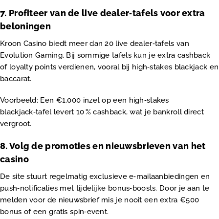
7. Profiteer van de live dealer‑tafels voor extra
beloningen
Kroon Casino biedt meer dan 20 live dealer‑tafels van
Evolution Gaming. Bij sommige tafels kun je extra cashback
of loyalty points verdienen, vooral bij high‑stakes blackjack en
baccarat.
Voorbeeld: Een €1.000 inzet op een high‑stakes
blackjack‑tafel levert 10 % cashback, wat je bankroll direct
vergroot.
8. Volg de promoties en nieuwsbrieven van het
casino
De site stuurt regelmatig exclusieve e‑mailaanbiedingen en
push‑notificaties met tijdelijke bonus‑boosts. Door je aan te
melden voor de nieuwsbrief mis je nooit een extra €500
bonus of een gratis spin‑event.