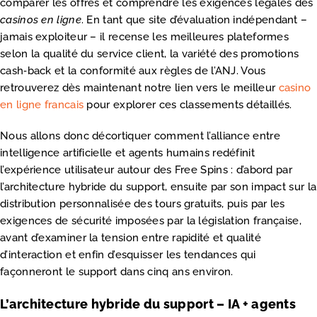
comparer les offres et comprendre les exigences légales des
casinos en ligne
. En tant que site d’évaluation indépendant –
jamais exploiteur – il recense les meilleures plateformes
selon la qualité du service client, la variété des promotions
cash‑back et la conformité aux règles de l’ANJ. Vous
retrouverez dès maintenant notre lien vers le meilleur
casino
en ligne francais
pour explorer ces classements détaillés.
Nous allons donc décortiquer comment l’alliance entre
intelligence artificielle et agents humains redéfinit
l’expérience utilisateur autour des Free Spins : d’abord par
l’architecture hybride du support, ensuite par son impact sur la
distribution personnalisée des tours gratuits, puis par les
exigences de sécurité imposées par la législation française,
avant d’examiner la tension entre rapidité et qualité
d’interaction et enfin d’esquisser les tendances qui
façonneront le support dans cinq ans environ.
L’architecture hybride du support – IA + agents