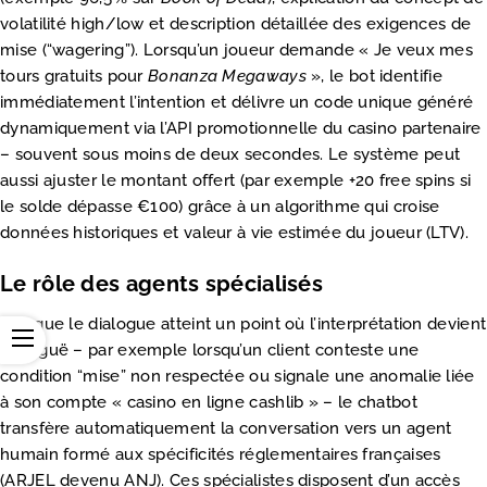
volatilité high/low et description détaillée des exigences de
mise (“wagering”). Lorsqu’un joueur demande « Je veux mes
tours gratuits pour
Bonanza Megaways
», le bot identifie
immédiatement l’intention et délivre un code unique généré
dynamiquement via l’API promotionnelle du casino partenaire
– souvent sous moins de deux secondes. Le système peut
aussi ajuster le montant offert (par exemple +20 free spins si
le solde dépasse €100) grâce à un algorithme qui croise
données historiques et valeur à vie estimée du joueur (LTV).
Le rôle des agents spécialisés
Lorsque le dialogue atteint un point où l’interprétation devient
ambiguë – par exemple lorsqu’un client conteste une
condition “mise” non respectée ou signale une anomalie liée
à son compte « casino en ligne cashlib » – le chatbot
transfère automatiquement la conversation vers un agent
humain formé aux spécificités réglementaires françaises
(ARJEL devenu ANJ). Ces spécialistes disposent d’un accès