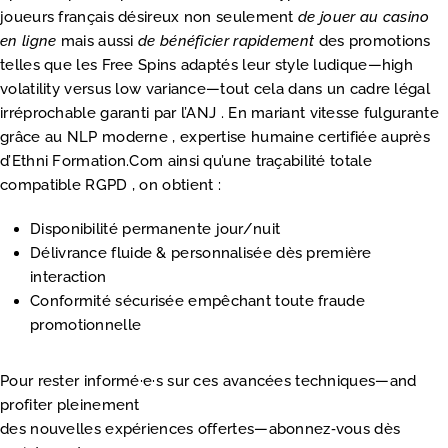
joueurs français désireux non seulement
de jouer au casino
en ligne
mais aussi
de bénéficier rapidement
des promotions
telles que les Free Spins adaptés leur style ludique—high
volatility versus low variance—tout cela dans un cadre légal
irréprochable garanti par l’ANJ . En mariant vitesse fulgurante
grâce au NLP moderne , expertise humaine certifiée auprès
d’Ethni Formation.Com​ ainsi qu’une traçabilité totale
compatible RGPD , on obtient :
Disponibilité permanente jour/nuit
Délivrance fluide & personnalisée dès première
interaction
Conformité sécurisée empêchant toute fraude
promotionnelle
Pour rester informé·e·s sur ces avancées techniques—and
profiter pleinement
des nouvelles expériences offertes—abonnez‑vous dès