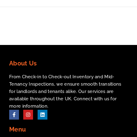
About Us
From Check-in to Check-out Inventory and Mid-
Tenancy Inspections, we ensure smooth transitions
for landlords and tenants alike. Our services are
available throughout the UK. Connect with us for
more information.
Menu