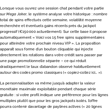
Lorsque vous ouvrez une session chat pendant votre partie
sur
Mega Joker
, le système analyse votre historique : nombre
total de spins effectués cette semaine, volatilité moyenne
recherchée et éventuels gains récents près du jackpot
progressif (€150 000 actuellement). Sur cette base il propose
automatiquement « Voici vos 15 free spins supplémentaires
pour atteindre votre prochain niveau VIP ». La proposition
apparaît sous forme d’un bouton cliquable qui injecte
directement les rotations dans votre crédit sans passer par
une page promotionnelle séparée – ce qui réduit
drastiquement le taux d’abandon observé habituellement
autour des codes promo classiques (« copiez‑collez ici…​ »).
La personnalisation va même jusqu’à adapter la valeur
monétaire maximale exploitable pendant chaque série
gratuite : si votre profil indique une préférence pour les lignes
multiples plutôt que pour les gros jackpots isolés, l’offre
pourra contenir davantage de paylines actives (« 20 lignes