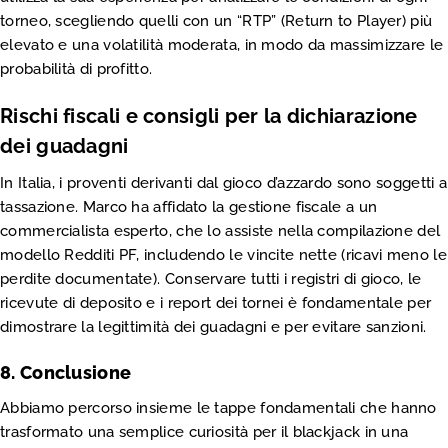
torneo, scegliendo quelli con un “RTP” (Return to Player) più
elevato e una volatilità moderata, in modo da massimizzare le
probabilità di profitto.
Rischi fiscali e consigli per la dichiarazione
dei guadagni
In Italia, i proventi derivanti dal gioco d’azzardo sono soggetti a
tassazione. Marco ha affidato la gestione fiscale a un
commercialista esperto, che lo assiste nella compilazione del
modello Redditi PF, includendo le vincite nette (ricavi meno le
perdite documentate). Conservare tutti i registri di gioco, le
ricevute di deposito e i report dei tornei è fondamentale per
dimostrare la legittimità dei guadagni e per evitare sanzioni.
8. Conclusione
Abbiamo percorso insieme le tappe fondamentali che hanno
trasformato una semplice curiosità per il blackjack in una