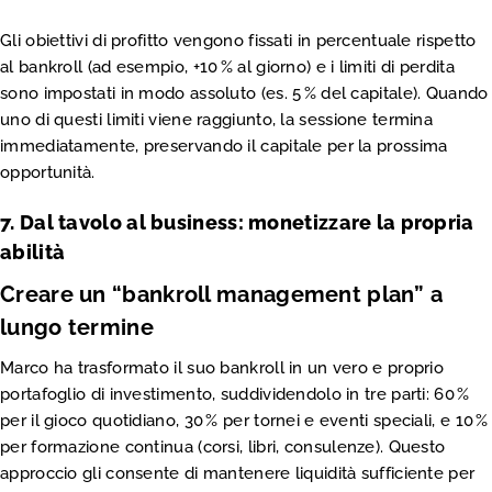
Gli obiettivi di profitto vengono fissati in percentuale rispetto
al bankroll (ad esempio, +10 % al giorno) e i limiti di perdita
sono impostati in modo assoluto (es. 5 % del capitale). Quando
uno di questi limiti viene raggiunto, la sessione termina
immediatamente, preservando il capitale per la prossima
opportunità.
7. Dal tavolo al business: monetizzare la propria
abilità
Creare un “bankroll management plan” a
lungo termine
Marco ha trasformato il suo bankroll in un vero e proprio
portafoglio di investimento, suddividendolo in tre parti: 60 %
per il gioco quotidiano, 30 % per tornei e eventi speciali, e 10 %
per formazione continua (corsi, libri, consulenze). Questo
approccio gli consente di mantenere liquidità sufficiente per