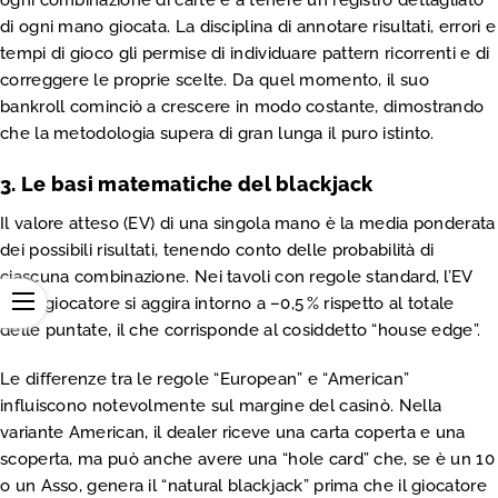
ogni combinazione di carte e a tenere un registro dettagliato
di ogni mano giocata. La disciplina di annotare risultati, errori e
tempi di gioco gli permise di individuare pattern ricorrenti e di
correggere le proprie scelte. Da quel momento, il suo
bankroll cominciò a crescere in modo costante, dimostrando
che la metodologia supera di gran lunga il puro istinto.
3. Le basi matematiche del blackjack
Il valore atteso (EV) di una singola mano è la media ponderata
dei possibili risultati, tenendo conto delle probabilità di
ciascuna combinazione. Nei tavoli con regole standard, l’EV
per il giocatore si aggira intorno a –0,5 % rispetto al totale
delle puntate, il che corrisponde al cosiddetto “house edge”.
Le differenze tra le regole “European” e “American”
influiscono notevolmente sul margine del casinò. Nella
variante American, il dealer riceve una carta coperta e una
scoperta, ma può anche avere una “hole card” che, se è un 10
o un Asso, genera il “natural blackjack” prima che il giocatore