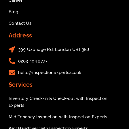
Career
Blog
Contact Us
Address
399 Uxbridge Rd, London UB1 3EJ
0203 404 2777
hello@inspectionexperts.co.uk
Services
Inventory Check-in & Check-out with Inspection
Experts
Mid-Tenancy Inspection with Inspection Experts
Key Handover with Inspection Experts