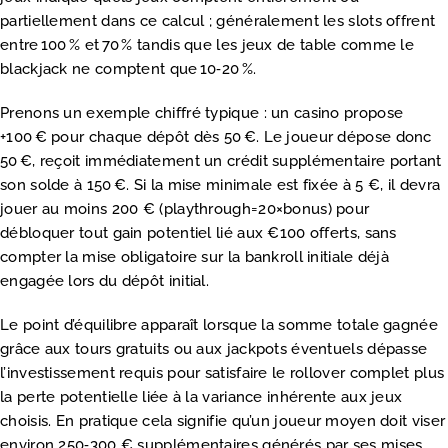
partiellement dans ce calcul ; généralement les slots offrent
entre 100 % et 70 % tandis que les jeux de table comme le
blackjack ne comptent que 10‑20 %.
Prenons un exemple chiffré typique : un casino propose
+100 € pour chaque dépôt dès 50 €. Le joueur dépose donc
50 €, reçoit immédiatement un crédit supplémentaire portant
son solde à 150 €. Si la mise minimale est fixée à 5 €, il devra
jouer au moins 200 € (playthrough=20×bonus) pour
débloquer tout gain potentiel lié aux €100 offerts, sans
compter la mise obligatoire sur la bankroll initiale déjà
engagée lors du dépôt initial.
Le point d’équilibre apparaît lorsque la somme totale gagnée
grâce aux tours gratuits ou aux jackpots éventuels dépasse
l’investissement requis pour satisfaire le rollover complet plus
la perte potentielle liée à la variance inhérente aux jeux
choisis. En pratique cela signifie qu’un joueur moyen doit viser
environ 250‑300 € supplémentaires générés par ses mises