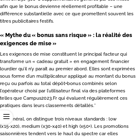
afin que le bonus devienne réellement profitable – une
différence substantielle avec ce que promettent souvent les
titres publicitaires festifs.
« Mythe du « bonus sans risque » : la réalité des
exigences de mise »
Les exigences de mise constituent le principal facteur qui
transforme un « cadeau gratuit » en engagement financier
lourdier qu’il n’y paraît au premier abord. Elles sont exprimées
sous forme d’un multiplicateur appliqué au montant du bonus
reçu ou parfois au total dépôt+bonus combinés selon
l’opérateur choisi par l’utilisateur final via des plateformes
telles que Campus2023.Fr qui évaluent régulièrement ces
pratiques dans leurs classements détaillés.*
En général, on distingue trois niveaux standards : low
(x15‑x20), medium (x30‑x40) et high (x50+). Les promotions
saisonnières tendent vers le haut du spectre car elles