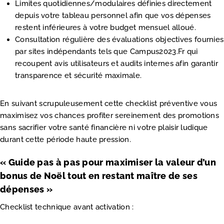
Limites quotidiennes/modulaires définies directement
depuis votre tableau personnel afin que vos dépenses
restent inférieures à votre budget mensuel alloué.
Consultation régulière des évaluations objectives fournies
par sites indépendants tels que Campus2023.Fr qui
recoupent avis utilisateurs et audits internes afin garantir
transparence et sécurité maximale.
En suivant scrupuleusement cette checklist préventive vous
maximisez vos chances profiter sereinement des promotions
sans sacrifier votre santé financière ni votre plaisir ludique
durant cette période haute pression.
« Guide pas à pas pour maximiser la valeur d’un
bonus de Noël tout en restant maître de ses
dépenses »
Checklist technique avant activation :