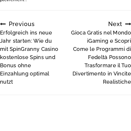
Previous
Next
Erfolgreich ins neue
Gioca Gratis nel Mondo
Jahr starten: Wie du
iGaming e Scopri
mit SpinGranny Casino
Come le Programmi di
kostenlose Spins und
Fedeltà Possono
Bonus ohne
Trasformare il Tuo
Einzahlung optimal
Divertimento in Vincite
nutzt
Realistiche