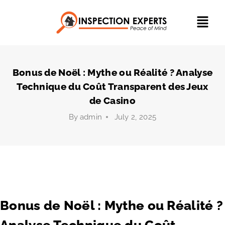
Bonus de Noël : Mythe ou Réalité ? Analyse
Technique du Coût Transparent des Jeux
de Casino
By
admin
July 2, 2025
Bonus de Noël : Mythe ou Réalité ?