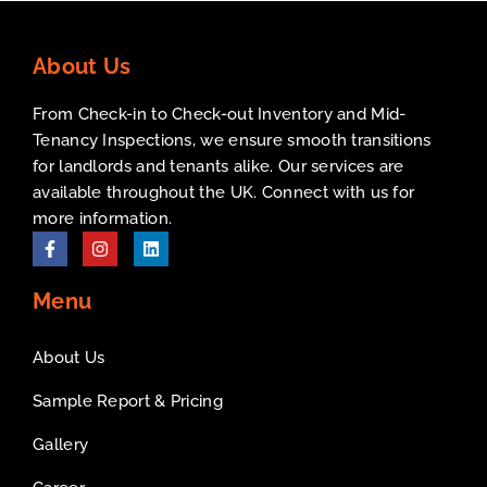
About Us
From Check-in to Check-out Inventory and Mid-
Tenancy Inspections, we ensure smooth transitions
for landlords and tenants alike. Our services are
available throughout the UK. Connect with us for
more information.
Menu
About Us
Sample Report & Pricing
Gallery