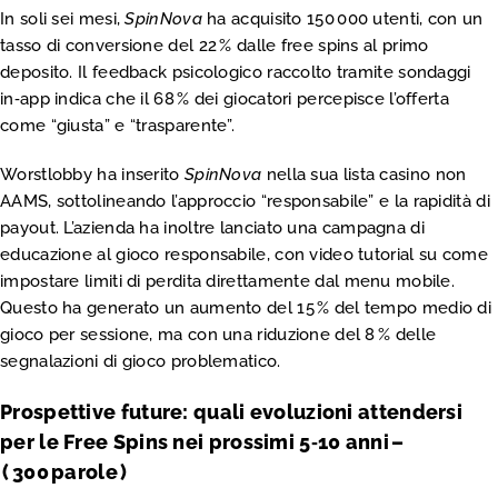
In soli sei mesi,
SpinNova
ha acquisito 150 000 utenti, con un
tasso di conversione del 22 % dalle free spins al primo
deposito. Il feedback psicologico raccolto tramite sondaggi
in‑app indica che il 68 % dei giocatori percepisce l’offerta
come “giusta” e “trasparente”.
Worstlobby ha inserito
SpinNova
nella sua lista casino non
AAMS, sottolineando l’approccio “responsabile” e la rapidità di
payout. L’azienda ha inoltre lanciato una campagna di
educazione al gioco responsabile, con video tutorial su come
impostare limiti di perdita direttamente dal menu mobile.
Questo ha generato un aumento del 15 % del tempo medio di
gioco per sessione, ma con una riduzione del 8 % delle
segnalazioni di gioco problematico.
Prospettive future: quali evoluzioni attendersi
per le Free Spins nei prossimi 5‑10 anni –
( 300 parole )