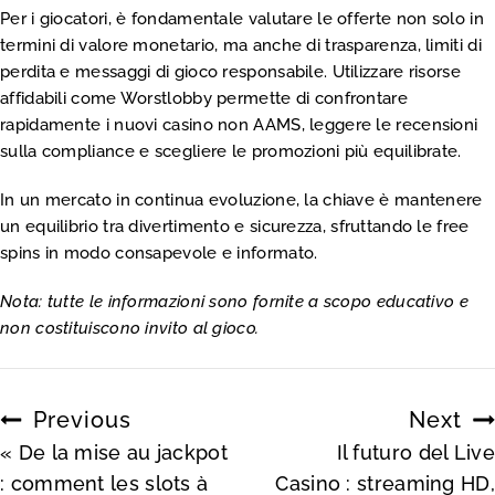
Per i giocatori, è fondamentale valutare le offerte non solo in
termini di valore monetario, ma anche di trasparenza, limiti di
perdita e messaggi di gioco responsabile. Utilizzare risorse
affidabili come Worstlobby permette di confrontare
rapidamente i nuovi casino non AAMS, leggere le recensioni
sulla compliance e scegliere le promozioni più equilibrate.
In un mercato in continua evoluzione, la chiave è mantenere
un equilibrio tra divertimento e sicurezza, sfruttando le free
spins in modo consapevole e informato.
Nota: tutte le informazioni sono fornite a scopo educativo e
non costituiscono invito al gioco.
Previous
Next
« De la mise au jackpot
Il futuro del Live
: comment les slots à
Casino : streaming HD,