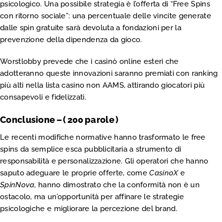
psicologico. Una possibile strategia è l’offerta di “Free Spins
con ritorno sociale”: una percentuale delle vincite generate
dalle spin gratuite sarà devoluta a fondazioni per la
prevenzione della dipendenza da gioco.
Worstlobby prevede che i casinò online esteri che
adotteranno queste innovazioni saranno premiati con ranking
più alti nella lista casino non AAMS, attirando giocatori più
consapevoli e fidelizzati.
Conclusione – ( 200 parole )
Le recenti modifiche normative hanno trasformato le free
spins da semplice esca pubblicitaria a strumento di
responsabilità e personalizzazione. Gli operatori che hanno
saputo adeguare le proprie offerte, come
CasinoX
e
SpinNova
, hanno dimostrato che la conformità non è un
ostacolo, ma un’opportunità per affinare le strategie
psicologiche e migliorare la percezione del brand.