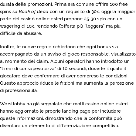
durata delle promozioni. Prima era comune offrire 100 free
spins su
Book of Dead
con un requisito di 30x, oggi la maggior
parte dei casinò online esteri propone 25‑30 spin con un
wagering di 10x, rendendo l’offerta più “leggera” ma più
difficile da abusare.
Inoltre, le nuove regole richiedono che ogni bonus sia
accompagnato da un avviso di gioco responsabile, visualizzato
al momento del claim. Alcuni operatori hanno introdotto un
“timer di consapevolezza” di 10 secondi, durante il quale il
giocatore deve confermare di aver compreso le condizioni.
Questo approccio riduce le frizioni ma aumenta la percezione
di professionalità.
Worstlobby ha già segnalato che molti casino online esteri
hanno aggiornato le proprie landing page per includere
queste informazioni, dimostrando che la conformità può
diventare un elemento di differenziazione competitiva.