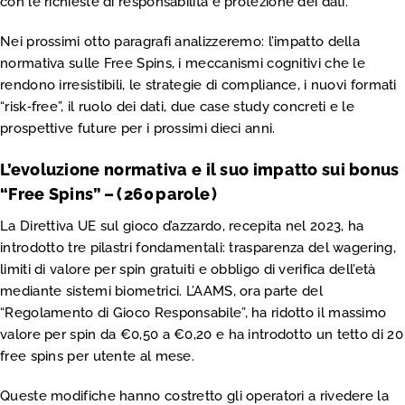
con le richieste di responsabilità e protezione dei dati.
Nei prossimi otto paragrafi analizzeremo: l’impatto della
normativa sulle Free Spins, i meccanismi cognitivi che le
rendono irresistibili, le strategie di compliance, i nuovi formati
“risk‑free”, il ruolo dei dati, due case study concreti e le
prospettive future per i prossimi dieci anni.
L’evoluzione normativa e il suo impatto sui bonus
“Free Spins” – ( 260 parole )
La Direttiva UE sul gioco d’azzardo, recepita nel 2023, ha
introdotto tre pilastri fondamentali: trasparenza del wagering,
limiti di valore per spin gratuiti e obbligo di verifica dell’età
mediante sistemi biometrici. L’AAMS, ora parte del
“Regolamento di Gioco Responsabile”, ha ridotto il massimo
valore per spin da €0,50 a €0,20 e ha introdotto un tetto di 20
free spins per utente al mese.
Queste modifiche hanno costretto gli operatori a rivedere la