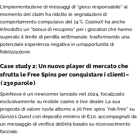
L’implementazione di messaggi di “gioco responsabile” al
momento del claim ha ridotto le segnalazioni di
comportamento compulsivo del 14 %.
CasinoX
ha anche
introdotto un “bonus di recupero” per i giocatori che hanno
superato il limite di perdita settimanale, trasformando una
potenziale esperienza negativa in un’opportunità di
fidelizzazione.
Case study 2: Un nuovo player di mercato che
sfrutta le Free Spins per conquistare i clienti –
( 230 parole )
SpinNova
è un newcomer lanciato nel 2024, focalizzato
esclusivamente su mobile casino e live dealer. La sua
proposta di valore ruota attorno a 20 free spins “risk‑free” su
Gonzo’s Quest
con deposito minimo di €10, accompagnati da
un messaggio di verifica dell’età basato su riconoscimento
facciale.