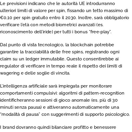
Le previsioni indicano che le autorità UE introdurranno
ulteriori limiti di valore per spin, fissando un tetto massimo di
€0,10 per spin gratuito entro il 2030. Inoltre, sarà obbligatorio
verificare l’età con metodi biometrici avanzati (es.
riconoscimento dell’iride) per tutti i bonus “free‑play”.
Dal punto di vista tecnologico, la blockchain potrebbe
garantire la tracciabilità delle free spins, registrando ogni
claim su un ledger immutabile. Questo consentirebbe ai
regulator di verificare in tempo reale il rispetto dei limiti di
wagering e delle soglie di vincita.
L’intelligenza artificiale sarà impiegata per monitorare
comportamenti compulsivi: algoritmi di pattern‑recognition
identificheranno sessioni di gioco anomale (es. più di 30
minuti senza pausa) e attiveranno automaticamente una
“modalità di pausa” con suggerimenti di supporto psicologico.
I brand dovranno quindi bilanciare profitto e benessere