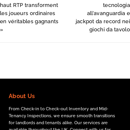
haut RTP transforment
tecnologia
les joueurs ordinaires
all’avanguardia e
en véritables gagnants
jackpot da record nei
»
giochi da tavolo
About Us
From Check-in to Check-out Inventory and Mid-
Tenancy Inspections, we ensure smooth transitions
for landlords and tenants alike. Our services are
available throughout the UK. Connect with us for