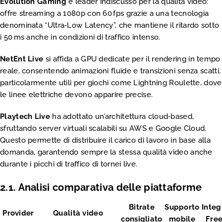
Evolution Gaming
è leader indiscusso per la qualità video:
offre streaming a 1080p con 60 fps grazie a una tecnologia
denominata “Ultra‑Low Latency”, che mantiene il ritardo sotto
i 50 ms anche in condizioni di traffico intenso.
NetEnt Live
si affida a GPU dedicate per il rendering in tempo
reale, consentendo animazioni fluide e transizioni senza scatti,
particolarmente utili per giochi come Lightning Roulette, dove
le linee elettriche devono apparire precise.
Playtech Live
ha adottato un’architettura cloud‑based,
sfruttando server virtuali scalabili su AWS e Google Cloud.
Questo permette di distribuire il carico di lavoro in base alla
domanda, garantendo sempre la stessa qualità video anche
durante i picchi di traffico di tornei live.
2.1. Analisi comparativa delle piattaforme
Bitrate
Supporto
Integ
Provider
Qualità video
consigliato
mobile
Free