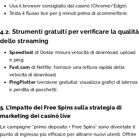
Usa il browser consigliato dal casinò (Chrome/Edge).
Testa il flusso live per 5 minuti prima di scommettere.
4.2. Strumenti gratuiti per verificare la qualità
dello streaming
Speedtest
di Ookla: misura velocità di download, upload
e ping.
Fast.com
di Netflix: fornisce una lettura rapida della
velocità di download.
PingPlotter
(versione gratuita): visualizza grafici di latenza
e perdita di pacchetti.
5. L’impatto dei Free Spins sulla strategia di
marketing dei casinò live
Le campagne “primo deposito + Free Spins” sono diventate il
punto di ingresso più efficace per attrarre nuovi utenti. Offrire