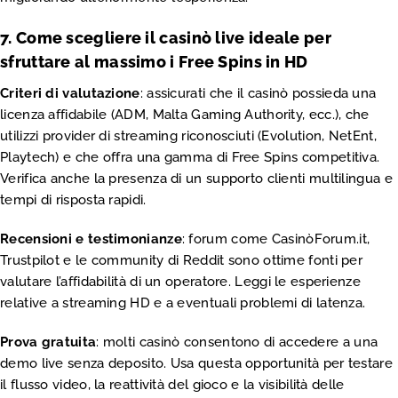
7. Come scegliere il casinò live ideale per
sfruttare al massimo i Free Spins in HD
Criteri di valutazione
: assicurati che il casinò possieda una
licenza affidabile (ADM, Malta Gaming Authority, ecc.), che
utilizzi provider di streaming riconosciuti (Evolution, NetEnt,
Playtech) e che offra una gamma di Free Spins competitiva.
Verifica anche la presenza di un supporto clienti multilingua e
tempi di risposta rapidi.
Recensioni e testimonianze
: forum come CasinòForum.it,
Trustpilot e le community di Reddit sono ottime fonti per
valutare l’affidabilità di un operatore. Leggi le esperienze
relative a streaming HD e a eventuali problemi di latenza.
Prova gratuita
: molti casinò consentono di accedere a una
demo live senza deposito. Usa questa opportunità per testare
il flusso video, la reattività del gioco e la visibilità delle