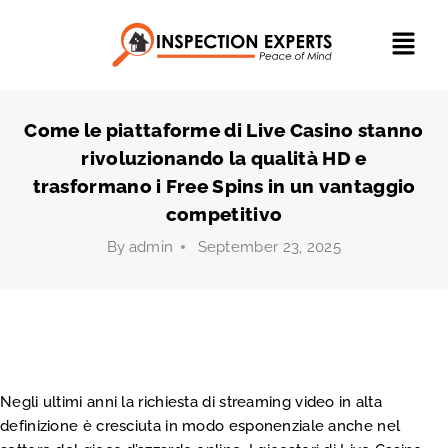
Come le piattaforme di Live Casino stanno
rivoluzionando la qualità HD e
trasformano i Free Spins in un vantaggio
competitivo
By
admin
September 23, 2025
Negli ultimi anni la richiesta di streaming video in alta
definizione è cresciuta in modo esponenziale anche nel