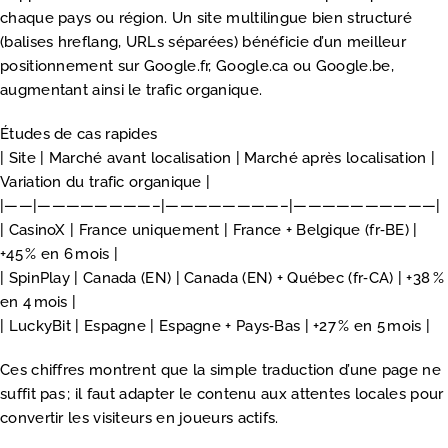
chaque pays ou région. Un site multilingue bien structuré
(balises hreflang, URLs séparées) bénéficie d’un meilleur
positionnement sur Google.fr, Google.ca ou Google.be,
augmentant ainsi le trafic organique.
Études de cas rapides
| Site | Marché avant localisation | Marché après localisation |
Variation du trafic organique |
|——|————————–|————————–|——————————|
| CasinoX | France uniquement | France + Belgique (fr‑BE) |
+45 % en 6 mois |
| SpinPlay | Canada (EN) | Canada (EN) + Québec (fr‑CA) | +38 %
en 4 mois |
| LuckyBit | Espagne | Espagne + Pays‑Bas | +27 % en 5 mois |
Ces chiffres montrent que la simple traduction d’une page ne
suffit pas ; il faut adapter le contenu aux attentes locales pour
convertir les visiteurs en joueurs actifs.