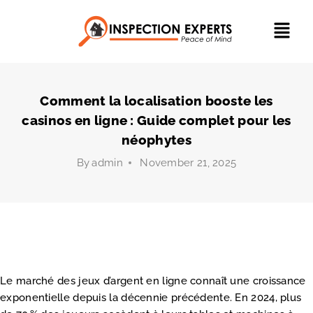
Comment la localisation booste les
casinos en ligne : Guide complet pour les
néophytes
By
admin
November 21, 2025
Le marché des jeux d’argent en ligne connaît une croissance
exponentielle depuis la décennie précédente. En 2024, plus