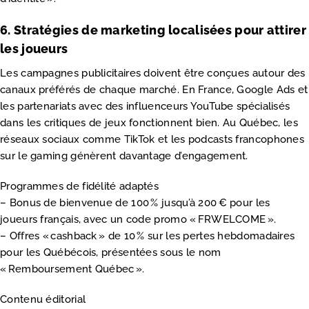
6. Stratégies de marketing localisées pour attirer
les joueurs
Les campagnes publicitaires doivent être conçues autour des
canaux préférés de chaque marché. En France, Google Ads et
les partenariats avec des influenceurs YouTube spécialisés
dans les critiques de jeux fonctionnent bien. Au Québec, les
réseaux sociaux comme TikTok et les podcasts francophones
sur le gaming génèrent davantage d’engagement.
Programmes de fidélité adaptés
– Bonus de bienvenue de 100 % jusqu’à 200 € pour les
joueurs français, avec un code promo « FRWELCOME ».
– Offres « cashback » de 10 % sur les pertes hebdomadaires
pour les Québécois, présentées sous le nom
« Remboursement Québec ».
Contenu éditorial