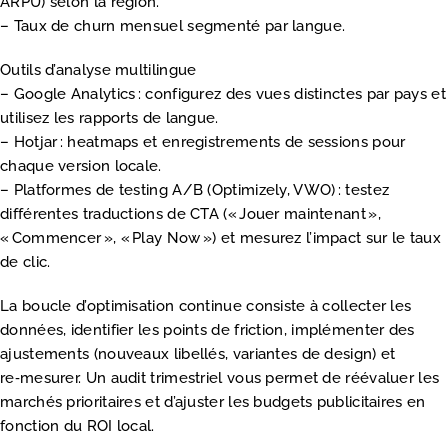
ARPU) selon la région.
– Taux de churn mensuel segmenté par langue.
Outils d’analyse multilingue
– Google Analytics : configurez des vues distinctes par pays et
utilisez les rapports de langue.
– Hotjar : heatmaps et enregistrements de sessions pour
chaque version locale.
– Platformes de testing A/B (Optimizely, VWO) : testez
différentes traductions de CTA (« Jouer maintenant »,
« Commencer », « Play Now ») et mesurez l’impact sur le taux
de clic.
La boucle d’optimisation continue consiste à collecter les
données, identifier les points de friction, implémenter des
ajustements (nouveaux libellés, variantes de design) et
re‑mesurer. Un audit trimestriel vous permet de réévaluer les
marchés prioritaires et d’ajuster les budgets publicitaires en
fonction du ROI local.