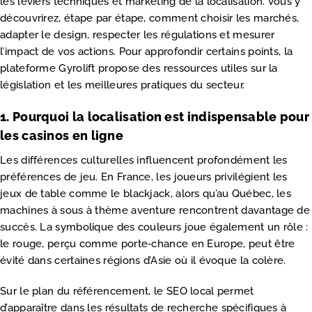
les leviers techniques et marketing de la localisation. Vous y
découvrirez, étape par étape, comment choisir les marchés,
adapter le design, respecter les régulations et mesurer
l’impact de vos actions. Pour approfondir certains points, la
plateforme Gyrolift propose des ressources utiles sur la
législation et les meilleures pratiques du secteur.
1. Pourquoi la localisation est indispensable pour
les casinos en ligne
Les différences culturelles influencent profondément les
préférences de jeu. En France, les joueurs privilégient les
jeux de table comme le blackjack, alors qu’au Québec, les
machines à sous à thème aventure rencontrent davantage de
succès. La symbolique des couleurs joue également un rôle :
le rouge, perçu comme porte‑chance en Europe, peut être
évité dans certaines régions d’Asie où il évoque la colère.
Sur le plan du référencement, le SEO local permet
d’apparaître dans les résultats de recherche spécifiques à