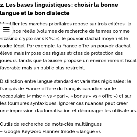
2. Les bases linguistiques : choisir la bonne
langue et le bon dialecte
Identifier les marchés prioritaires repose sur trois critères : la
demande réelle (volumes de recherche de termes comme
« casino crypto sans KYC »), le pouvoir d’achat moyen et le
cadre légal. Par exemple, la France offre un pouvoir d’achat
élevé mais impose des règles strictes de protection des
joueurs, tandis que la Suisse propose un environnement fiscal
favorable mais un public plus restreint.
Distinction entre langue standard et variantes régionales : le
français de France diffère du français canadien sur le
vocabulaire (« mise » vs « pari », « bonus » vs « offre ») et sur
les tournures syntaxiques. Ignorer ces nuances peut créer
une impression d’automatisation et décourager les utilisateurs.
Outils de recherche de mots‑clés multilingues
– Google Keyword Planner (mode « langue »).