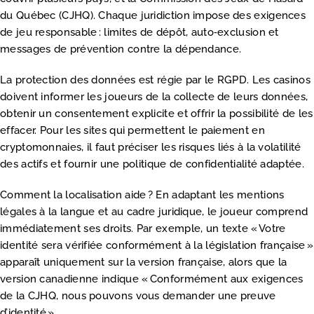
du Québec (CJHQ). Chaque juridiction impose des exigences
de jeu responsable : limites de dépôt, auto‑exclusion et
messages de prévention contre la dépendance.
La protection des données est régie par le RGPD. Les casinos
doivent informer les joueurs de la collecte de leurs données,
obtenir un consentement explicite et offrir la possibilité de les
effacer. Pour les sites qui permettent le paiement en
cryptomonnaies, il faut préciser les risques liés à la volatilité
des actifs et fournir une politique de confidentialité adaptée.
Comment la localisation aide ? En adaptant les mentions
légales à la langue et au cadre juridique, le joueur comprend
immédiatement ses droits. Par exemple, un texte « Votre
identité sera vérifiée conformément à la législation française »
apparaît uniquement sur la version française, alors que la
version canadienne indique « Conformément aux exigences
de la CJHQ, nous pouvons vous demander une preuve
d’identité ».