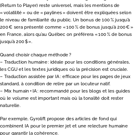
(Return to Player) reste universel, mais les mentions de
« volatilité » ou de « paylines » doivent être expliquées selon
le niveau de familiarité du public. Un bonus de 100 % jusqu’à
200 € sera présenté comme « 100 % de bonus jusqu’à 200 € »
en France, alors qu’au Québec on préférera « 100 % de bonus
jusqu’à 200 $ ».
Quand choisir chaque méthode ?
– Traduction humaine : idéale pour les conditions générales,
les CGU et les textes juridiques où la précision est cruciale.
– Traduction assistée par IA : efficace pour les pages de jeux
standard, à condition de relire par un locuteur natif.
– Mix humain + IA : recommandé pour les blogs et les guides
où le volume est important mais où la tonalité doit rester
naturelle.
Par exemple, Gyrolift propose des articles de fond qui
combinent IA pour le premier jet et une relecture humaine
pour garantir la cohérence.