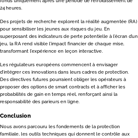
fonds uniquement après une période de refroidissement de
24 heures.
Des projets de recherche explorent la réalité augmentée (RA)
pour sensibiliser les jeunes aux risques du jeu. En
superposant des indicateurs de perte potentielle à l’écran d’un
jeu, la RA rend visible l’impact financier de chaque mise,
transformant l’expérience en leçon interactive.
Les régulateurs européens commencent à envisager
d’intégrer ces innovations dans leurs cadres de protection.
Des directives futures pourraient obliger les opérateurs à
proposer des options de smart contracts et à afficher les
probabilités de gain en temps réel, renforçant ainsi la
responsabilité des parieurs en ligne.
Conclusion
Nous avons parcouru les fondements de la protection
familiale, les outils techniques qui donnent le contrôle aux