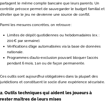
partagent le même compte bancaire que leurs parents. Un
contrôle précoce permet de sauvegarder le budget familial et
d’éviter que le jeu ne devienne une source de conflit.
Parmi les mesures concrètes, on retrouve :
Limites de dépôt quotidiennes ou hebdomadaires (ex. :
200 € par semaine).
Vérifications d’âge automatisées via la base de données
nationale.
Programmes d’auto‑exclusion pouvant bloquer l’accès
pendant 6 mois, 1 an ou de façon permanente.
Ces outils sont aujourd’hui obligatoires dans la plupart des
juridictions et constituent le socle d’une expérience sécurisée.
2. Outils techniques qui aident les joueurs à
rester maîtres de leurs mises