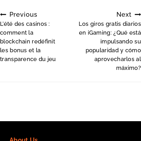
Previous
Next
L’été des casinos :
Los giros gratis diarios
comment la
en iGaming: ¿Qué está
blockchain redéfinit
impulsando su
les bonus et la
popularidad y cómo
transparence du jeu
aprovecharlos al
máximo?
About Us