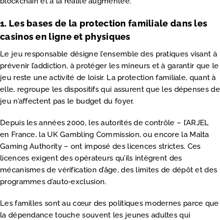
blockchain et à la réalité augmentée.
1. Les bases de la protection familiale dans les
casinos en ligne et physiques
Le jeu responsable désigne l’ensemble des pratiques visant à
prévenir l’addiction, à protéger les mineurs et à garantir que le
jeu reste une activité de loisir. La protection familiale, quant à
elle, regroupe les dispositifs qui assurent que les dépenses de
jeu n’affectent pas le budget du foyer.
Depuis les années 2000, les autorités de contrôle – l’ARJEL
en France, la UK Gambling Commission, ou encore la Malta
Gaming Authority – ont imposé des licences strictes. Ces
licences exigent des opérateurs qu’ils intègrent des
mécanismes de vérification d’âge, des limites de dépôt et des
programmes d’auto‑exclusion.
Les familles sont au cœur des politiques modernes parce que
la dépendance touche souvent les jeunes adultes qui