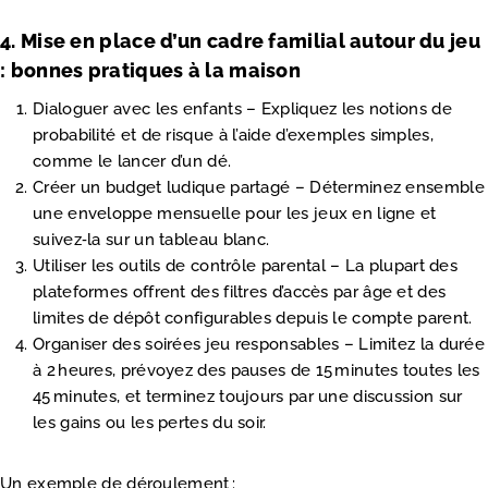
4. Mise en place d’un cadre familial autour du jeu
: bonnes pratiques à la maison
Dialoguer avec les enfants – Expliquez les notions de
probabilité et de risque à l’aide d’exemples simples,
comme le lancer d’un dé.
Créer un budget ludique partagé – Déterminez ensemble
une enveloppe mensuelle pour les jeux en ligne et
suivez‑la sur un tableau blanc.
Utiliser les outils de contrôle parental – La plupart des
plateformes offrent des filtres d’accès par âge et des
limites de dépôt configurables depuis le compte parent.
Organiser des soirées jeu responsables – Limitez la durée
à 2 heures, prévoyez des pauses de 15 minutes toutes les
45 minutes, et terminez toujours par une discussion sur
les gains ou les pertes du soir.
Un exemple de déroulement :