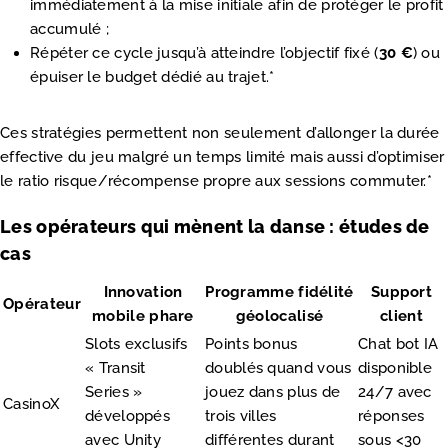
immédiatement à la mise initiale afin de protéger le profit
accumulé ;
Répéter ce cycle jusqu’à atteindre l’objectif fixé (
30 €
) ou
épuiser le budget dédié au trajet.*
Ces stratégies permettent non seulement d’allonger la durée
effective du jeu malgré un temps limité mais aussi d’optimiser
le ratio risque/récompense propre aux sessions commuter.*
Les opérateurs qui mènent la danse : études de
cas
Innovation
Programme fidélité
Support
Opérateur
mobile phare
géolocalisé
client
Slots exclusifs
Points bonus
Chat bot IA
« Transit
doublés quand vous
disponible
Series »
jouez dans plus de
24/7 avec
CasinoX
développés
trois villes
réponses
avec Unity
différentes durant
sous <30