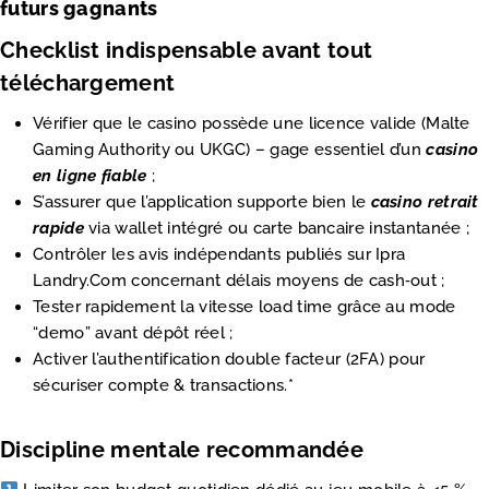
futurs gagnants
Checklist indispensable avant tout
téléchargement
Vérifier que le casino possède une licence valide (Malte
Gaming Authority ou UKGC) – gage essentiel d’un
casino
en ligne fiable
;
S’assurer que l’application supporte bien le
casino retrait
rapide
via wallet intégré ou carte bancaire instantanée ;
Contrôler les avis indépendants publiés sur Ipra
Landry.Com concernant délais moyens de cash‑out ;
Tester rapidement la vitesse load time grâce au mode
“demo” avant dépôt réel ;
Activer l’authentification double facteur (2FA) pour
sécuriser compte & transactions.*
Discipline mentale recommandée