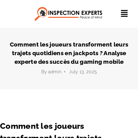
Comment les joueurs transforment leurs
trajets quotidiens en jackpots ? Analyse
experte des succès du gaming mobile
By
admin
July 13, 2025
Comment les joueurs