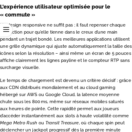
L’expérience utilisateur optimisée pour le
« commute »
Un design responsive ne suffit pas ; il faut repenser chaque
interaction pour qu’elle tienne dans le creux d’une main
pendant un trajet bondé. Les meilleures applications utilisent
une grille dynamique qui ajuste automatiquement la taille des
icônes selon la résolution – ainsi même un écran de 5 pouces
affiche clairement les lignes payline et le compteur RTP sans
surcharge visuelle.
Le temps de chargement est devenu un critère décisif : grâce
aux CDN distribués mondialement et au cloud gaming
hébergé sur AWS ou Google Cloud, la latence moyenne
chute sous les 800 ms, même sur réseaux mobiles saturés
aux heures de pointe. Cette rapidité permet aux joueurs
d’accéder instantanément aux slots à haute volatilité comme
Mega Metro Rush
ou
Transit Treasure
, où chaque spin peut
déclencher un jackpot progressif dès la première minute