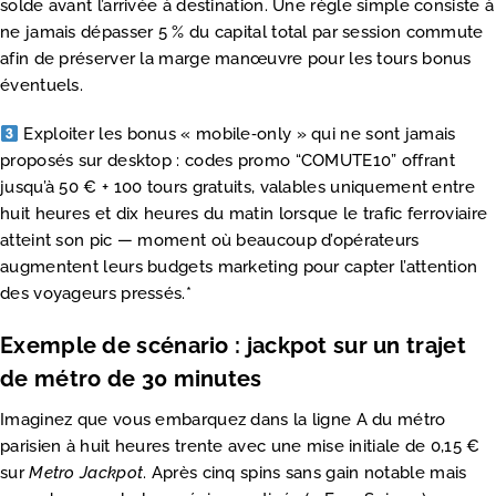
solde avant l’arrivée à destination. Une règle simple consiste à
ne jamais dépasser 5 % du capital total par session commute
afin de préserver la marge manœuvre pour les tours bonus
éventuels.
Exploiter les bonus « mobile‑only » qui ne sont jamais
proposés sur desktop : codes promo “COMUTE10” offrant
jusqu’à 50 € + 100 tours gratuits, valables uniquement entre
huit heures et dix heures du matin lorsque le trafic ferroviaire
atteint son pic — moment où beaucoup d’opérateurs
augmentent leurs budgets marketing pour capter l’attention
des voyageurs pressés.*
Exemple de scénario : jackpot sur un trajet
de métro de 30 minutes
Imaginez que vous embarquez dans la ligne A du métro
parisien à huit heures trente avec une mise initiale de 0,15 €
sur
Metro Jackpot
. Après cinq spins sans gain notable mais