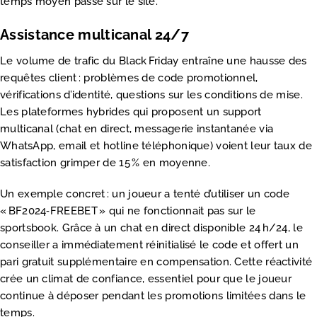
temps moyen passé sur le site.
Assistance multicanal 24/7
Le volume de trafic du Black Friday entraîne une hausse des
requêtes client : problèmes de code promotionnel,
vérifications d’identité, questions sur les conditions de mise.
Les plateformes hybrides qui proposent un support
multicanal (chat en direct, messagerie instantanée via
WhatsApp, email et hotline téléphonique) voient leur taux de
satisfaction grimper de 15 % en moyenne.
Un exemple concret : un joueur a tenté d’utiliser un code
« BF2024‑FREEBET » qui ne fonctionnait pas sur le
sportsbook. Grâce à un chat en direct disponible 24 h/24, le
conseiller a immédiatement réinitialisé le code et offert un
pari gratuit supplémentaire en compensation. Cette réactivité
crée un climat de confiance, essentiel pour que le joueur
continue à déposer pendant les promotions limitées dans le
temps.