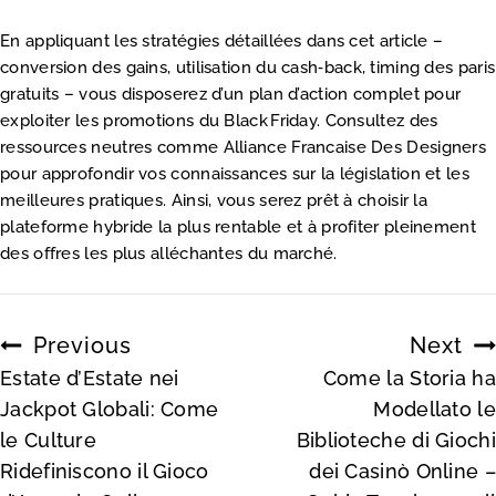
En appliquant les stratégies détaillées dans cet article –
conversion des gains, utilisation du cash‑back, timing des paris
gratuits – vous disposerez d’un plan d’action complet pour
exploiter les promotions du Black Friday. Consultez des
ressources neutres comme Alliance Francaise Des Designers
pour approfondir vos connaissances sur la législation et les
meilleures pratiques. Ainsi, vous serez prêt à choisir la
plateforme hybride la plus rentable et à profiter pleinement
des offres les plus alléchantes du marché.
Previous
Next
Estate d’Estate nei
Come la Storia ha
Jackpot Globali: Come
Modellato le
le Culture
Biblioteche di Giochi
Ridefiniscono il Gioco
dei Casinò Online –