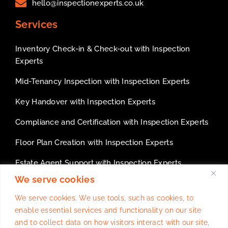
hello@inspectionexperts.co.uk
Services
Inventory Check-in & Check-out with Inspection
Experts
Mid-Tenancy Inspection with Inspection Experts
Key Handover with Inspection Experts
Compliance and Certification with Inspection Experts
Floor Plan Creation with Inspection Experts
Estate Agent Support with Inspection Experts
We serve cookies
White Label services for inventory companies
We serve cookies. We use tools, such as cookies, to
enable essential services and functionality on our site
and to collect data on how visitors interact with our site,