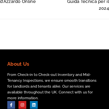
d’Azzardo Online
Guida Tecnica per il
2024
About Us
From Check-in to Check-out Inventory and Mid-
Tenancy Inspections, we ensure smooth transitions
for landlords and tenants alike. Our services are
available throughout the UK. Connect with us for
more information.