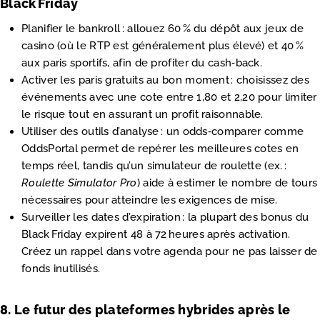
Black Friday
Planifier le bankroll : allouez 60 % du dépôt aux jeux de
casino (où le RTP est généralement plus élevé) et 40 %
aux paris sportifs, afin de profiter du cash‑back.
Activer les paris gratuits au bon moment : choisissez des
événements avec une cote entre 1,80 et 2,20 pour limiter
le risque tout en assurant un profit raisonnable.
Utiliser des outils d’analyse : un odds‑comparer comme
OddsPortal permet de repérer les meilleures cotes en
temps réel, tandis qu’un simulateur de roulette (ex. :
Roulette Simulator Pro
) aide à estimer le nombre de tours
nécessaires pour atteindre les exigences de mise.
Surveiller les dates d’expiration : la plupart des bonus du
Black Friday expirent 48 à 72 heures après activation.
Créez un rappel dans votre agenda pour ne pas laisser de
fonds inutilisés.
8. Le futur des plateformes hybrides après le