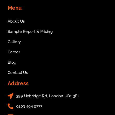
Menu
About Us
Sample Report & Pricing
Gallery
Career
Blog
Contact Us
Address
399 Uxbridge Rd, London UB1 3EJ
0203 404 2777