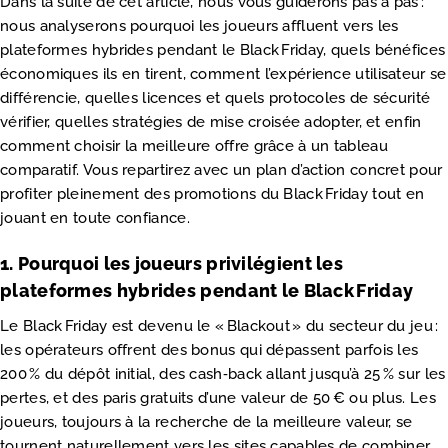
Dans la suite de cet article, nous vous guiderons pas à pas :
nous analyserons pourquoi les joueurs affluent vers les
plateformes hybrides pendant le Black Friday, quels bénéfices
économiques ils en tirent, comment l’expérience utilisateur se
différencie, quelles licences et quels protocoles de sécurité
vérifier, quelles stratégies de mise croisée adopter, et enfin
comment choisir la meilleure offre grâce à un tableau
comparatif. Vous repartirez avec un plan d’action concret pour
profiter pleinement des promotions du Black Friday tout en
jouant en toute confiance.
1. Pourquoi les joueurs privilégient les
plateformes hybrides pendant le Black Friday
Le Black Friday est devenu le « Blackout » du secteur du jeu :
les opérateurs offrent des bonus qui dépassent parfois les
200 % du dépôt initial, des cash‑back allant jusqu’à 25 % sur les
pertes, et des paris gratuits d’une valeur de 50 € ou plus. Les
joueurs, toujours à la recherche de la meilleure valeur, se
tournent naturellement vers les sites capables de combiner