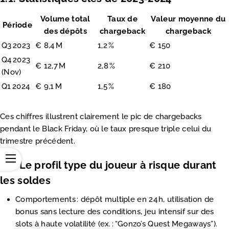
Volume total
Taux de
Valeur moyenne du
Période
des dépôts
chargeback
chargeback
Q3 2023
€ 8,4 M
1,2 %
€ 150
Q4 2023
€ 12,7 M
2,8 %
€ 210
(Nov)
Q1 2024
€ 9,1 M
1,5 %
€ 180
Ces chiffres illustrent clairement le pic de chargebacks
pendant le Black Friday, où le taux presque triple celui du
trimestre précédent.
1.2. Le profil type du joueur à risque durant
les soldes
Comportements : dépôt multiple en 24 h, utilisation de
bonus sans lecture des conditions, jeu intensif sur des
slots à haute volatilité (ex. : “Gonzo’s Quest Megaways”).