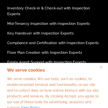
Inventory Check-in & Check-out with Inspection
Experts
Mid-Tenancy Inspection with Inspection Experts
Key Handover with Inspection Experts
Compliance and Certification with Inspection Experts
Floor Plan Creation with Inspection Experts
Estate Agent Support with Inspection Experts
We serve cookies
White Label services for inventory companies
We serve cookies. We use tools, such as cookies, to
enable essential services and functionality on our site
and to collect data on how visitors interact with our site,
products and services. By clicking Accept, you agree to
Website Design
By
Trulysocialmedia.co.uk
our use of these tools for advertising, analytics and
support
View Policy