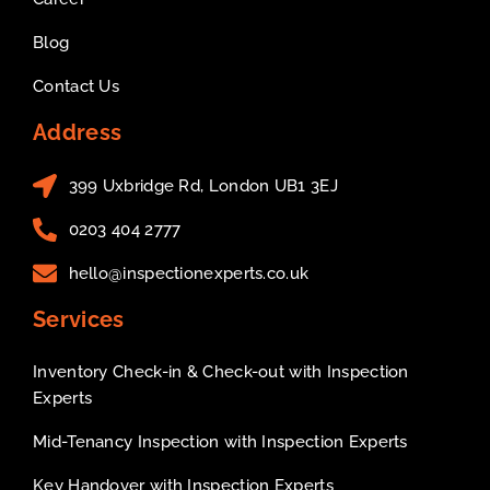
Blog
Contact Us
Address
399 Uxbridge Rd, London UB1 3EJ
0203 404 2777
hello@inspectionexperts.co.uk
Services
Inventory Check-in & Check-out with Inspection
Experts
Mid-Tenancy Inspection with Inspection Experts
Key Handover with Inspection Experts