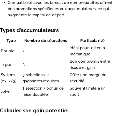
Compatibilité avec les bonus : de nombreux sites offrent
des promotions spécifiques aux accumulateurs, ce qui
augmente le capital de départ.
Types d’accumulateurs
Type
Nombre de sélections
Particularité
Idéal pour tester la
Double
2
mécanique
Bon compromis entre
Triple
3
risque et gain
System
3 sélections, 2
Offre une marge de
(ex. 2/3)
gagnantes requises
sécurité
1 sélection + bonus de
Souvent limité à un
Joker
mise doublée
sport
Calculer son gain potentiel