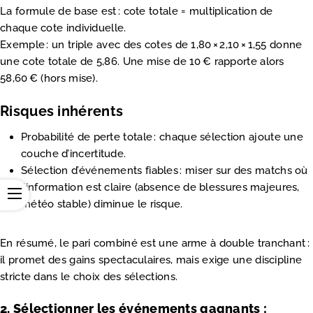
La formule de base est : cote totale = multiplication de
chaque cote individuelle.
Exemple : un triple avec des cotes de 1,80 × 2,10 × 1,55 donne
une cote totale de 5,86. Une mise de 10 € rapporte alors
58,60 € (hors mise).
Risques inhérents
Probabilité de perte totale : chaque sélection ajoute une
couche d’incertitude.
Sélection d’événements fiables : miser sur des matchs où
l’information est claire (absence de blessures majeures,
météo stable) diminue le risque.
En résumé, le pari combiné est une arme à double tranchant :
il promet des gains spectaculaires, mais exige une discipline
stricte dans le choix des sélections.
2. Sélectionner les événements gagnants :