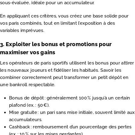
sous‑évaluée, idéale pour un accumulateur.
En appliquant ces critères, vous créez une base solide pour
vos paris combinés, tout en limitant l’exposition à des
variables imprévues.
3. Exploiter les bonus et promotions pour
maximiser vos gains
Les opérateurs de paris sportifs utilisent les bonus pour attirer
les nouveaux joueurs et fidéliser les habitués. Savoir les
combiner correctement peut transformer un petit dépôt en
une bankroll respectable.
Bonus de dépôt : généralement 100 % jusqu’à un certain
plafond (ex. : 50 €).
Mise gratuite : un pari sans mise initiale, souvent limité aux
accumulateurs.
Cashback : remboursement d’un pourcentage des pertes
(ex. : 10 % sur les mises perdantes).