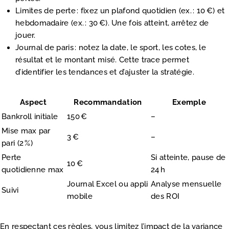
Limites de perte : fixez un plafond quotidien (ex. : 10 €) et
hebdomadaire (ex. : 30 €). Une fois atteint, arrêtez de
jouer.
Journal de paris : notez la date, le sport, les cotes, le
résultat et le montant misé. Cette trace permet
d’identifier les tendances et d’ajuster la stratégie.
Aspect
Recommandation
Exemple
Bankroll initiale
150 €
–
Mise max par
3 €
–
pari (2 %)
Perte
Si atteinte, pause de
10 €
quotidienne max
24 h
Journal Excel ou appli
Analyse mensuelle
Suivi
mobile
des ROI
En respectant ces règles, vous limitez l’impact de la variance