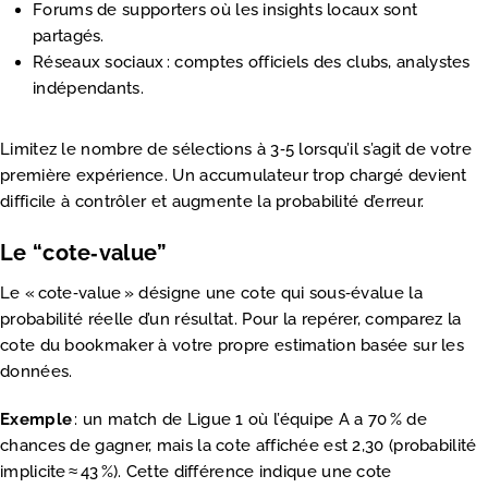
Forums de supporters où les insights locaux sont
partagés.
Réseaux sociaux : comptes officiels des clubs, analystes
indépendants.
Limitez le nombre de sélections à 3‑5 lorsqu’il s’agit de votre
première expérience. Un accumulateur trop chargé devient
difficile à contrôler et augmente la probabilité d’erreur.
Le “cote‑value”
Le « cote‑value » désigne une cote qui sous‑évalue la
probabilité réelle d’un résultat. Pour la repérer, comparez la
cote du bookmaker à votre propre estimation basée sur les
données.
Exemple
: un match de Ligue 1 où l’équipe A a 70 % de
chances de gagner, mais la cote affichée est 2,30 (probabilité
implicite ≈ 43 %). Cette différence indique une cote