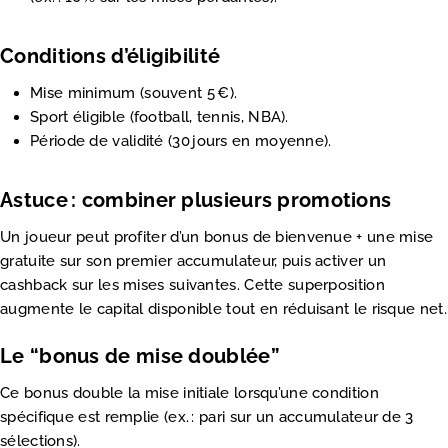
Conditions d’éligibilité
Mise minimum (souvent 5 €).
Sport éligible (football, tennis, NBA).
Période de validité (30 jours en moyenne).
Astuce : combiner plusieurs promotions
Un joueur peut profiter d’un bonus de bienvenue + une mise
gratuite sur son premier accumulateur, puis activer un
cashback sur les mises suivantes. Cette superposition
augmente le capital disponible tout en réduisant le risque net.
Le “bonus de mise doublée”
Ce bonus double la mise initiale lorsqu’une condition
spécifique est remplie (ex. : pari sur un accumulateur de 3
sélections).