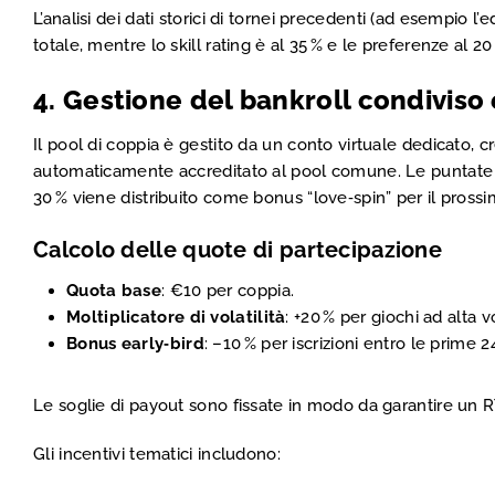
L’analisi dei dati storici di tornei precedenti (ad esempio l
totale, mentre lo skill rating è al 35 % e le preferenze al 
4. Gestione del bankroll condivis
Il pool di coppia è gestito da un conto virtuale dedicato, 
automaticamente accreditato al pool comune. Le puntate succ
30 % viene distribuito come bonus “love‑spin” per il pross
Calcolo delle quote di partecipazione
Quota base
: €10 per coppia.
Moltiplicatore di volatilità
: +20 % per giochi ad alta vo
Bonus early‑bird
: –10 % per iscrizioni entro le prime 2
Le soglie di payout sono fissate in modo da garantire un RT
Gli incentivi tematici includono: