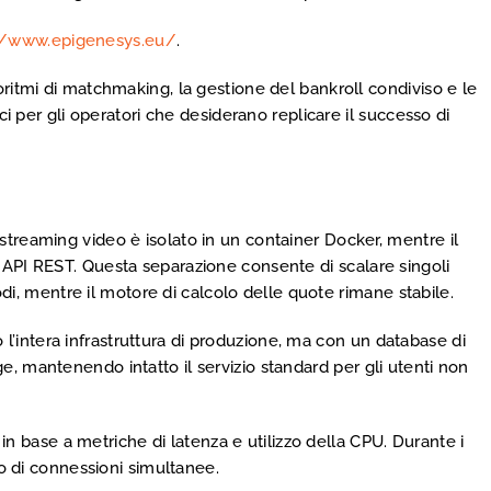
//www.epigenesys.eu/
.
lgoritmi di matchmaking, la gestione del bankroll condiviso e le
i per gli operatori che desiderano replicare il successo di
i streaming video è isolato in un container Docker, mentre il
 API REST. Questa separazione consente di scalare singoli
odi, mentre il motore di calcolo delle quote rimane stabile.
o l’intera infrastruttura di produzione, ma con un database di
dge, mantenendo intatto il servizio standard per gli utenti non
in base a metriche di latenza e utilizzo della CPU. Durante i
so di connessioni simultanee.