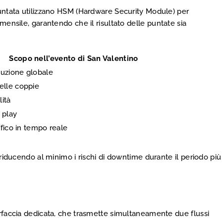
di puntata utilizzano HSM (Hardware Security Module) per
ensile, garantendo che il risultato delle puntate sia
Scopo nell’evento di San Valentino
ibuzione globale
elle coppie
lità
r play
ffico in tempo reale
riducendo al minimo i rischi di downtime durante il periodo più
interfaccia dedicata, che trasmette simultaneamente due flussi