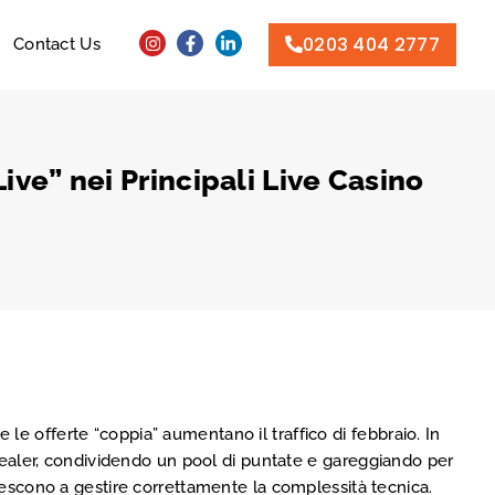
0203 404 2777
Contact Us
ive” nei Principali Live Casino
 le offerte “coppia” aumentano il traffico di febbraio. In
dealer, condividendo un pool di puntate e gareggiando per
 riescono a gestire correttamente la complessità tecnica.