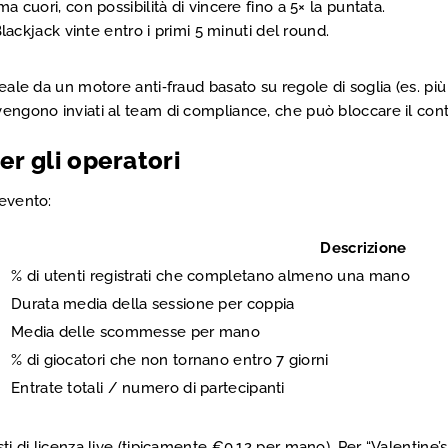
a cuori, con possibilità di vincere fino a 5× la puntata.
 Blackjack vinte entro i primi 5 minuti del round.
reale da un motore anti‑fraud basato su regole di soglia (es. pi
vengono inviati al team di compliance, che può bloccare il cont
er gli operatori
’evento:
Descrizione
% di utenti registrati che completano almeno una mano
Durata media della sessione per coppia
Media delle scommesse per mano
% di giocatori che non tornano entro 7 giorni
Entrate totali / numero di partecipanti
ti di licenza live (tipicamente €0,12 per mano). Per “Valentine’s