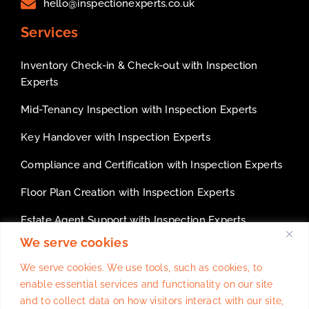
hello@inspectionexperts.co.uk
Services
Inventory Check-in & Check-out with Inspection
Experts
Mid-Tenancy Inspection with Inspection Experts
Key Handover with Inspection Experts
Compliance and Certification with Inspection Experts
Floor Plan Creation with Inspection Experts
Estate Agent Support with Inspection Experts
We serve cookies
White Label services for inventory companies
We serve cookies. We use tools, such as cookies, to
enable essential services and functionality on our site
and to collect data on how visitors interact with our site,