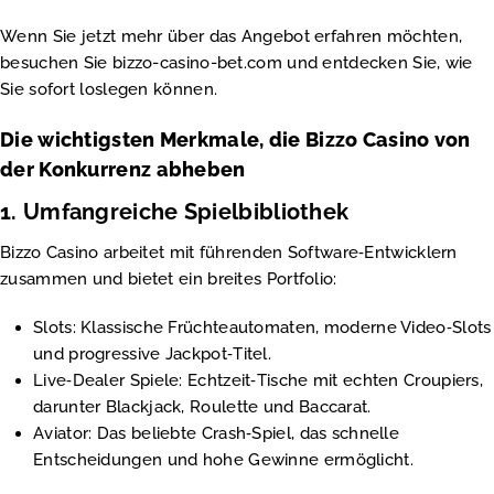
Wenn Sie jetzt mehr über das Angebot erfahren möchten,
besuchen Sie bizzo-casino-bet.com und entdecken Sie, wie
Sie sofort loslegen können.
Die wichtigsten Merkmale, die Bizzo Casino von
der Konkurrenz abheben
1. Umfangreiche Spielbibliothek
Bizzo Casino arbeitet mit führenden Software‑Entwicklern
zusammen und bietet ein breites Portfolio:
Slots: Klassische Früchteautomaten, moderne Video‑Slots
und progressive Jackpot‑Titel.
Live‑Dealer Spiele: Echtzeit‑Tische mit echten Croupiers,
darunter Blackjack, Roulette und Baccarat.
Aviator: Das beliebte Crash‑Spiel, das schnelle
Entscheidungen und hohe Gewinne ermöglicht.