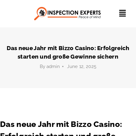
Das neue Jahr mit Bizzo Casino: Erfolgreich
starten und große Gewinne sichern
By
admin
June 12, 2025
Das neue Jahr mit Bizzo Casino: