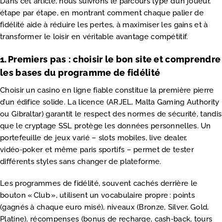
Dans cet article, nous suivrons le parcours type d’un joueur,
étape par étape, en montrant comment chaque palier de
fidélité aide à réduire les pertes, à maximiser les gains et à
transformer le loisir en véritable avantage compétitif.
1. Premiers pas : choisir le bon site et comprendre
les bases du programme de fidélité
Choisir un casino en ligne fiable constitue la première pierre
d’un édifice solide. La licence (ARJEL, Malta Gaming Authority
ou Gibraltar) garantit le respect des normes de sécurité, tandis
que le cryptage SSL protège les données personnelles. Un
portefeuille de jeux varié – slots mobiles, live dealer,
vidéo‑poker et même paris sportifs – permet de tester
différents styles sans changer de plateforme.
Les programmes de fidélité, souvent cachés derrière le
bouton « Club », utilisent un vocabulaire propre : points
(gagnés à chaque euro misé), niveaux (Bronze, Silver, Gold,
Platine), récompenses (bonus de recharge, cash‑back, tours