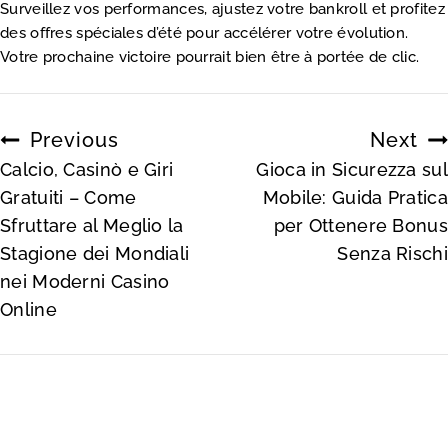
Surveillez vos performances, ajustez votre bankroll et profitez
des offres spéciales d’été pour accélérer votre évolution.
Votre prochaine victoire pourrait bien être à portée de clic.
Previous
Next
Calcio, Casinò e Giri
Gioca in Sicurezza sul
Gratuiti – Come
Mobile: Guida Pratica
Sfruttare al Meglio la
per Ottenere Bonus
Stagione dei Mondiali
Senza Rischi
nei Moderni Casino
Online