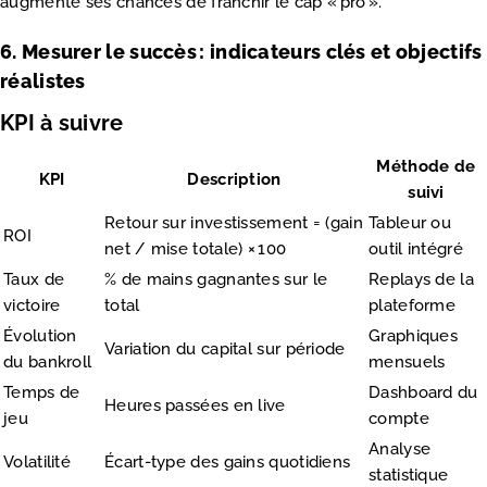
augmente ses chances de franchir le cap « pro ».
6. Mesurer le succès : indicateurs clés et objectifs
réalistes
KPI à suivre
Méthode de
KPI
Description
suivi
Retour sur investissement = (gain
Tableur ou
ROI
net / mise totale) × 100
outil intégré
Taux de
% de mains gagnantes sur le
Replays de la
victoire
total
plateforme
Évolution
Graphiques
Variation du capital sur période
du bankroll
mensuels
Temps de
Dashboard du
Heures passées en live
jeu
compte
Analyse
Volatilité
Écart-type des gains quotidiens
statistique