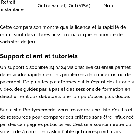
Retrait
Oui (e‑wallet)
Oui (VISA)
Non
instantané
Cette comparaison montre que la licence et la rapidité de
retrait sont des critères aussi cruciaux que le nombre de
variantes de jeu.
Support client et tutoriels
Un support disponible 24 h/24 via chat live ou email permet
de résoudre rapidement les problèmes de connexion ou de
paiement. De plus, les plateformes qui intègrent des tutoriels
vidéo, des guides pas à pas et des sessions de formation en
direct offrent aux débutants une rampe d’accès plus douce.
Sur le site Prettymercerie, vous trouverez une liste d’outils et
de ressources pour comparer ces critères sans être influencé
par des campagnes publicitaires. C’est une source neutre qui
vous aide à choisir le casino fiable qui correspond à vos