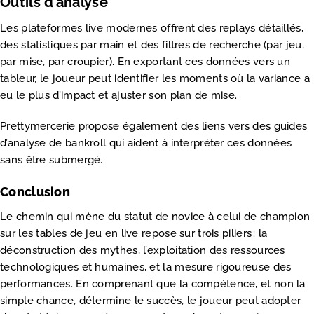
Outils d’analyse
Les plateformes live modernes offrent des replays détaillés,
des statistiques par main et des filtres de recherche (par jeu,
par mise, par croupier). En exportant ces données vers un
tableur, le joueur peut identifier les moments où la variance a
eu le plus d’impact et ajuster son plan de mise.
Prettymercerie propose également des liens vers des guides
d’analyse de bankroll qui aident à interpréter ces données
sans être submergé.
Conclusion
Le chemin qui mène du statut de novice à celui de champion
sur les tables de jeu en live repose sur trois piliers : la
déconstruction des mythes, l’exploitation des ressources
technologiques et humaines, et la mesure rigoureuse des
performances. En comprenant que la compétence, et non la
simple chance, détermine le succès, le joueur peut adopter