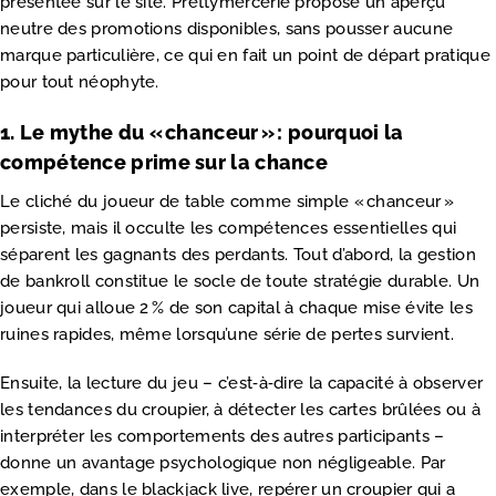
présentée sur le site. Prettymercerie propose un aperçu
neutre des promotions disponibles, sans pousser aucune
marque particulière, ce qui en fait un point de départ pratique
pour tout néophyte.
1. Le mythe du « chanceur » : pourquoi la
compétence prime sur la chance
Le cliché du joueur de table comme simple « chanceur »
persiste, mais il occulte les compétences essentielles qui
séparent les gagnants des perdants. Tout d’abord, la gestion
de bankroll constitue le socle de toute stratégie durable. Un
joueur qui alloue 2 % de son capital à chaque mise évite les
ruines rapides, même lorsqu’une série de pertes survient.
Ensuite, la lecture du jeu – c’est‑à‑dire la capacité à observer
les tendances du croupier, à détecter les cartes brûlées ou à
interpréter les comportements des autres participants –
donne un avantage psychologique non négligeable. Par
exemple, dans le blackjack live, repérer un croupier qui a