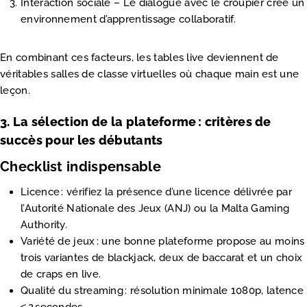
Interaction sociale – Le dialogue avec le croupier crée un
environnement d’apprentissage collaboratif.
En combinant ces facteurs, les tables live deviennent de
véritables salles de classe virtuelles où chaque main est une
leçon.
3. La sélection de la plateforme : critères de
succès pour les débutants
Checklist indispensable
Licence : vérifiez la présence d’une licence délivrée par
l’Autorité Nationale des Jeux (ANJ) ou la Malta Gaming
Authority.
Variété de jeux : une bonne plateforme propose au moins
trois variantes de blackjack, deux de baccarat et un choix
de craps en live.
Qualité du streaming : résolution minimale 1080p, latence