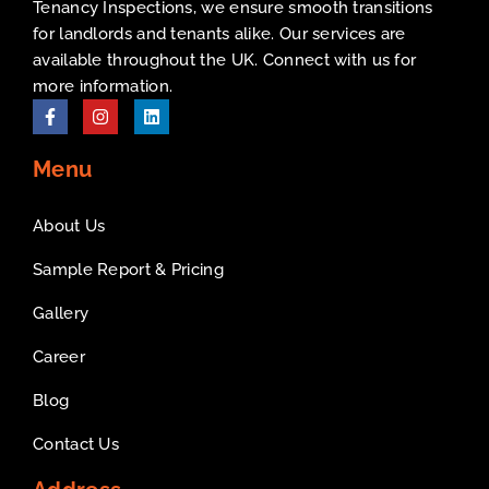
Tenancy Inspections, we ensure smooth transitions
for landlords and tenants alike. Our services are
available throughout the UK. Connect with us for
more information.
Menu
About Us
Sample Report & Pricing
Gallery
Career
Blog
Contact Us