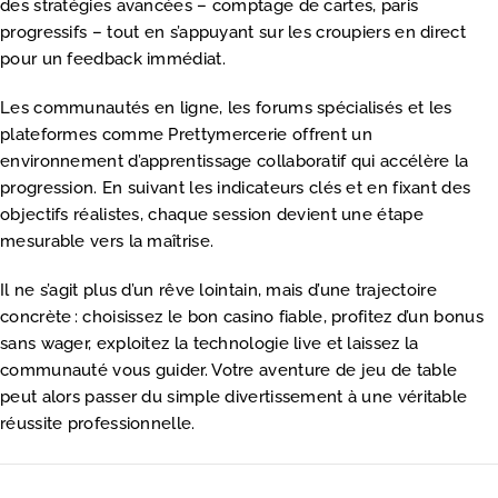
des stratégies avancées – comptage de cartes, paris
progressifs – tout en s’appuyant sur les croupiers en direct
pour un feedback immédiat.
Les communautés en ligne, les forums spécialisés et les
plateformes comme Prettymercerie offrent un
environnement d’apprentissage collaboratif qui accélère la
progression. En suivant les indicateurs clés et en fixant des
objectifs réalistes, chaque session devient une étape
mesurable vers la maîtrise.
Il ne s’agit plus d’un rêve lointain, mais d’une trajectoire
concrète : choisissez le bon casino fiable, profitez d’un bonus
sans wager, exploitez la technologie live et laissez la
communauté vous guider. Votre aventure de jeu de table
peut alors passer du simple divertissement à une véritable
réussite professionnelle.