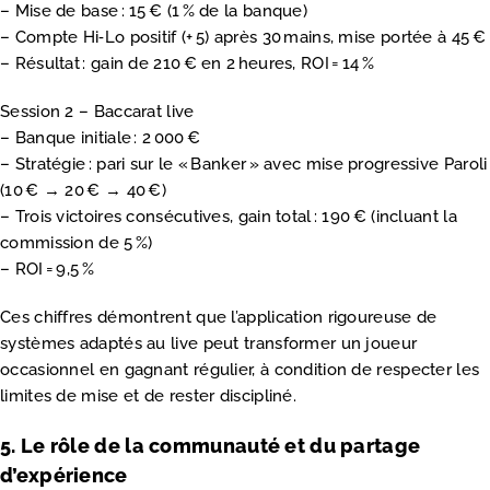
– Mise de base : 15 € (1 % de la banque)
– Compte Hi‑Lo positif (+ 5) après 30 mains, mise portée à 45 €
– Résultat : gain de 210 € en 2 heures, ROI = 14 %
Session 2 – Baccarat live
– Banque initiale : 2 000 €
– Stratégie : pari sur le « Banker » avec mise progressive Paroli
(10 € → 20 € → 40 €)
– Trois victoires consécutives, gain total : 190 € (incluant la
commission de 5 %)
– ROI = 9,5 %
Ces chiffres démontrent que l’application rigoureuse de
systèmes adaptés au live peut transformer un joueur
occasionnel en gagnant régulier, à condition de respecter les
limites de mise et de rester discipliné.
5. Le rôle de la communauté et du partage
d’expérience