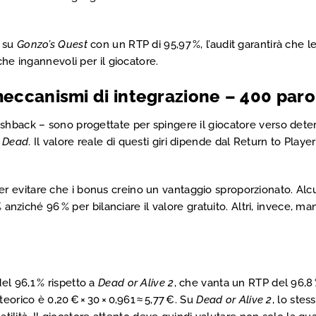
o su
Gonzo’s Quest
con un RTP di 95,97 %, l’audit garantirà che l
che ingannevoli per il giocatore.
 meccanismi di integrazione – 400 paro
ashback – sono progettate per spingere il giocatore verso det
 Dead
. Il valore reale di questi giri dipende dal Return to Playe
ita per evitare che i bonus creino un vantaggio sproporzionato.
% anziché 96 % per bilanciare il valore gratuito. Altri, invece,
l 96,1 % rispetto a
Dead or Alive 2
, che vanta un RTP del 96,8 
teorico è 0,20 € × 30 × 0,961 ≈ 5,77 €. Su
Dead or Alive 2
, lo ste