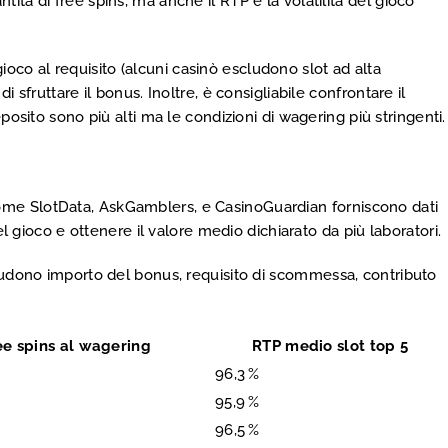
ntità di free spins, ma anche il RTP e la volatilità del gioco
ioco al requisito (alcuni casinò escludono slot ad alta
di sfruttare il bonus. Inoltre, è consigliabile confrontare il
osito sono più alti ma le condizioni di wagering più stringenti.
i come SlotData, AskGamblers, e CasinoGuardian forniscono dati
l gioco e ottenere il valore medio dichiarato da più laboratori.
cludono importo del bonus, requisito di scommessa, contributo
ee spins al wagering
RTP medio slot top 5
96,3 %
95,9 %
96,5 %