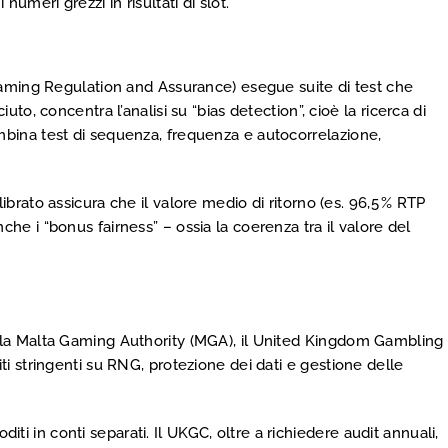
umeri grezzi in risultati di slot.
Gaming Regulation and Assurance) esegue suite di test che
uto, concentra l’analisi su “bias detection”, cioè la ricerca di
combina test di sequenza, frequenza e autocorrelazione,
librato assicura che il valore medio di ritorno (es. 96,5 % RTP
e i “bonus fairness” – ossia la coerenza tra il valore del
ome la Malta Gaming Authority (MGA), il United Kingdom Gambling
 stringenti su RNG, protezione dei dati e gestione delle
ti in conti separati. Il UKGC, oltre a richiedere audit annuali,