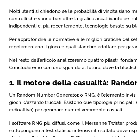
Molti utenti si chiedono se le probabilità di vincita siano
controlli che vanno ben oltre la grafica accattivante dei rull
indipendenti e, più recentemente, tecnologie basate su bl
Per approfondire le normative e le migliori pratiche del s
regolamentano il gioco e quali standard adottare per garan
Nel resto dell’articolo analizzeremo quattro pilastri fondame
Concluderemo con uno sguardo al futuro, dove la blockchain
1. Il motore della casualità: Ran
Un Random Number Generator, o RNG, è l’elemento invisibil
giochi d’azzardo truccati. Esistono due tipologie principa
radioattivo) per generare numeri veramente casuali.
I software RNG più diffusi, come il Mersenne Twister, produ
sottopongono a test statistici intensivi: il risultato deve