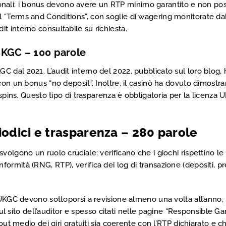
ozionali: i bonus devono avere un RTP minimo garantito e non poss
Terms and Conditions”, con soglie di wagering monitorate dal di
 interno consultabile su richiesta.
UKGC – 100 parole
 dal 2021. L’audit interno del 2022, pubblicato sul loro blog, 
on un bonus “no deposit”. Inoltre, il casinò ha dovuto dimostra
 spins. Questo tipo di trasparenza è obbligatoria per la licenz
riodici e trasparenza – 280 parole
olgono un ruolo cruciale: verificano che i giochi rispettino le 
conformità (RNG, RTP), verifica dei log di transazione (depositi, pr
a UKGC devono sottoporsi a revisione almeno una volta all’anno
 sul sito dell’auditor e spesso citati nelle pagine “Responsible
out medio dei giri gratuiti sia coerente con l’RTP dichiarato e ch