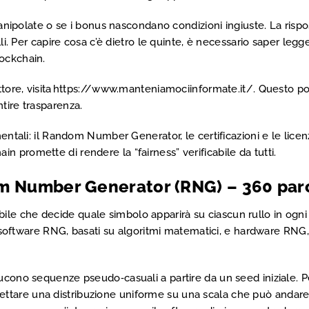
 manipolate o se i bonus nascondano condizioni ingiuste. La rispo
i. Per capire cosa c’è dietro le quinte, è necessario saper leggere
ockchain.
ettore, visita https://www.manteniamociinformate.it/. Questo p
tire trasparenza.
ntali: il Random Number Generator, le certificazioni e le licenze,
 promette di rendere la “fairness” verificabile da tutti.
dom Number Generator (RNG) – 360 par
e che decide quale simbolo apparirà su ciascun rullo in ogni s
li: software RNG, basati su algoritmi matematici, e hardware RN
cono sequenze pseudo‑casuali a partire da un seed iniziale. Per 
 rispettare una distribuzione uniforme su una scala che può anda