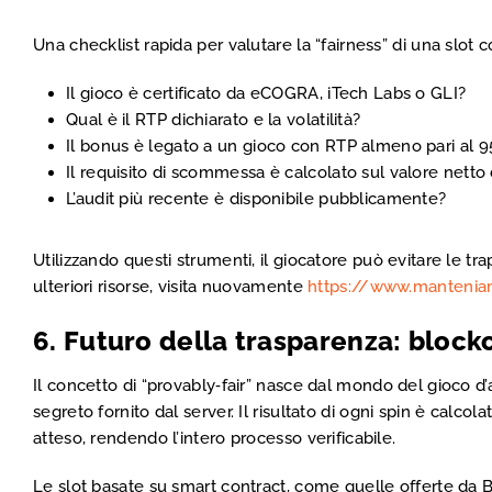
Una checklist rapida per valutare la “fairness” di una slot
Il gioco è certificato da eCOGRA, iTech Labs o GLI?
Qual è il RTP dichiarato e la volatilità?
Il bonus è legato a un gioco con RTP almeno pari al 9
Il requisito di scommessa è calcolato sul valore netto
L’audit più recente è disponibile pubblicamente?
Utilizzando questi strumenti, il giocatore può evitare le t
ulteriori risorse, visita nuovamente
https://www.manteniam
6. Futuro della trasparenza: blockc
Il concetto di “provably‑fair” nasce dal mondo del gioco 
segreto fornito dal server. Il risultato di ogni spin è calc
atteso, rendendo l’intero processo verificabile.
Le slot basate su smart contract, come quelle offerte da 