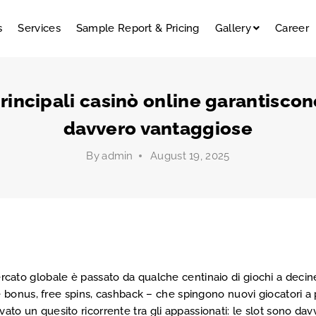
s
Services
Sample Report & Pricing
Gallery
Career
incipali casinò online garantiscon
davvero vantaggiose
By
admin
August 19, 2025
ercato globale è passato da qualche centinaio di giochi a decine d
bonus, free spins, cashback – che spingono nuovi giocatori a p
vato un quesito ricorrente tra gli appassionati: le slot sono davv