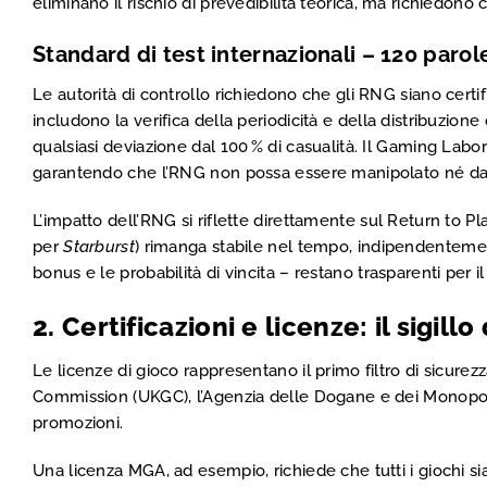
eliminano il rischio di prevedibilità teorica, ma richiedono 
Standard di test internazionali – 120 parol
Le autorità di controllo richiedono che gli RNG siano ce
includono la verifica della periodicità e della distribuzione 
qualsiasi deviazione dal 100 % di casualità. Il Gaming Labo
garantendo che l’RNG non possa essere manipolato né da 
L’impatto dell’RNG si riflette direttamente sul Return to Pla
per
Starburst
) rimanga stabile nel tempo, indipendentement
bonus e le probabilità di vincita – restano trasparenti per il
2. Certificazioni e licenze: il sigill
Le licenze di gioco rappresentano il primo filtro di sicure
Commission (UKGC), l’Agenzia delle Dogane e dei Monopoli 
promozioni.
Una licenza MGA, ad esempio, richiede che tutti i giochi sia