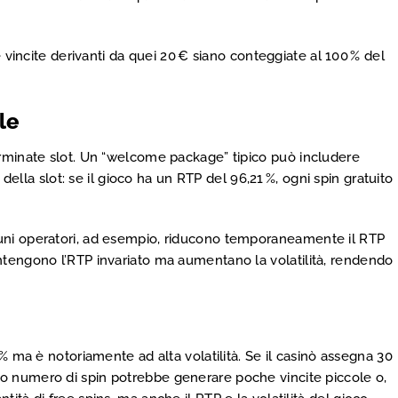
e vincite derivanti da quei 20 € siano conteggiate al 100 % del
le
erminate slot. Un “welcome package” tipico può includere
r della slot: se il gioco ha un RTP del 96,21 %, ogni spin gratuito
 Alcuni operatori, ad esempio, riducono temporaneamente il RTP
 mantengono l’RTP invariato ma aumentano la volatilità, rendendo
% ma è notoriamente ad alta volatilità. Se il casinò assegna 30
sso numero di spin potrebbe generare poche vincite piccole o,