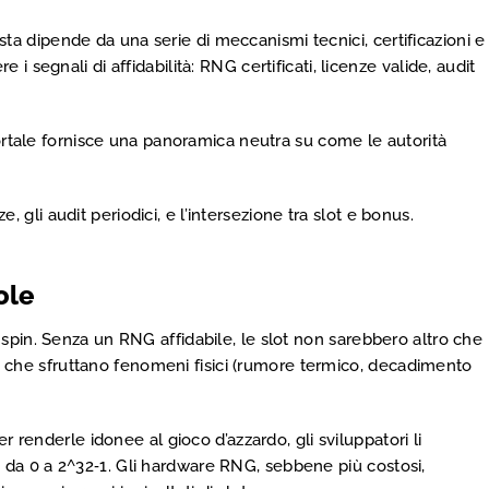
sta dipende da una serie di meccanismi tecnici, certificazioni e
 i segnali di affidabilità: RNG certificati, licenze valide, audit
ortale fornisce una panoramica neutra su come le autorità
 gli audit periodici, e l’intersezione tra slot e bonus.
ole
pin. Senza un RNG affidabile, le slot non sarebbero altro che
G, che sfruttano fenomeni fisici (rumore termico, decadimento
renderle idonee al gioco d’azzardo, gli sviluppatori li
re da 0 a 2^32‑1. Gli hardware RNG, sebbene più costosi,