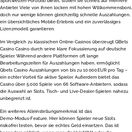
Sportwetten‑Portfolio bietet, stoßen sie schnell auf mehrere
Anbieter. Viele von ihnen locken mit hohen Willkommensboni,
doch nur wenige können gleichzeitig schnelle Auszahlungen,
ein übersichtliches Mobile‑Erlebnis und ein zuverlässiges
Lizenzmodell garantieren.
Im Vergleich zu klassischen Online‑Casinos überzeugt QBets
Casino Casino durch seine klare Fokussierung auf deutsche
Spieler. Während andere Plattformen oft lange
Bearbeitungszeiten für Auszahlungen haben, ermöglicht
Qbets Casino Auszahlungen von bis zu 10 000 EUR pro Tag –
ein echter Vorteil für aktive Spieler. Außerdem bietet das
Casino über 5.000 Spiele von 66 Software‑Anbietern, sodass
die Auswahl an Slots, Tisch‑ und Live‑Dealer‑Spielen nahezu
unbegrenzt ist.
Ein weiteres Alleinstellungsmerkmal ist das
Demo‑Modus‑Feature. Hier können Spieler neue Slots
risikofrei testen, bevor sie echtes Geld einsetzen. Das ist