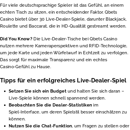
Für viele deutschsprachige Spieler ist das Gefühl, an einem
echten Tisch zu sitzen, ein entscheidender Faktor. Qbets
Casino bietet über 30 Live‑Dealer‑Spiele, darunter Blackjack,
Roulette und Baccarat, die in HD‑Qualität gestreamt werden.
Did You Know?
Die Live‑Dealer‑Tische bei Qbets Casino
nutzen mehrere Kameraperspektiven und RFID‑Technologie,
um jede Karte und jeden Würfelwurf in Echtzeit zu verfolgen.
Das sorgt für maximale Transparenz und ein echtes
Casino‑Gefühl zu Hause.
Tipps für ein erfolgreiches Live‑Dealer‑Spiel
Setzen Sie sich ein Budget
und halten Sie sich daran –
Live‑Spiele können schnell spannend werden.
Beobachten Sie die Dealer‑Statistiken
im
Spiel‑Interface, um deren Spielstil besser einschätzen zu
können.
Nutzen Sie die Chat‑Funktion
, um Fragen zu stellen oder