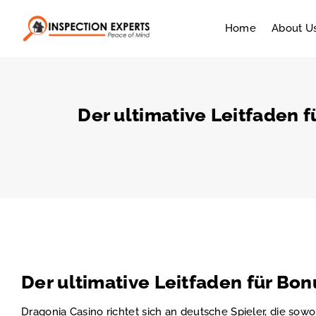
Home
About U
Der ultimative Leitfaden 
Der ultimative Leitfaden für Bo
Dragonia Casino richtet sich an deutsche Spieler, die sow