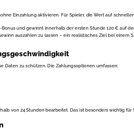
ne Einzahlung aktivieren. Für Spieler, die Wert auf schnellen Zu
tis‑Bonus und gewinnt innerhalb der ersten Stunde 120 € auf d
Gewinn auszahlen zu lassen – ein realistisches Ziel bei einem S
ngs­geschwindigkeit
ne Daten zu schützen. Die Zahlungsoptionen umfassen:
lb von 24 Stunden bearbeitet. Das ist besonders wichtig für Sp
n