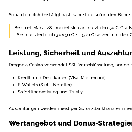
Sobald du dich bestätigt hast, kannst du sofort den Bonus oh
Beispiel: Maria, 28, meldet sich an, nutzt den 50 € Gra
. Sie muss lediglich 30 × 50 € = 1.500 € setzen, um den 
Leistung, Sicherheit und Auszahlu
Dragonia Casino verwendet SSL‑Verschlüsselung, um dei
Kredit‑ und Debitkarten (Visa, Mastercard)
E‑Wallets (Skrill, Neteller)
Sofortüberweisung und Trustly
Auszahlungen werden meist per Sofort‑Banktransfer innerha
Wertangebot und Bonus‑Strategie