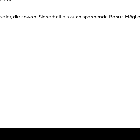
pieler, die sowohl Sicherheit als auch spannende Bonus‑Möglic