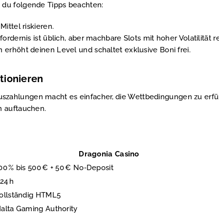
 du folgende Tipps beachten:
ittel riskieren.
fordernis ist üblich, aber machbare Slots mit hoher Volatilität
 erhöht deinen Level und schaltet exklusive Boni frei.
tionieren
szahlungen macht es einfacher, die Wettbedingungen zu erfü
n auftauchen.
Dragonia Casino
00 % bis 500 € + 50 € No‑Deposit
 24 h
ollständig HTML5
alta Gaming Authority