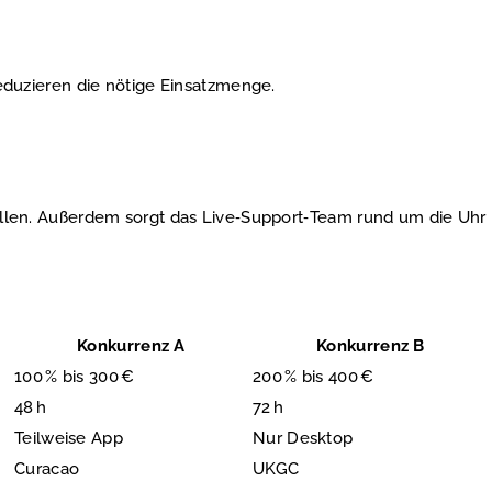
 reduzieren die nötige Einsatzmenge.
llen. Außerdem sorgt das Live‑Support‑Team rund um die Uhr
Konkurrenz A
Konkurrenz B
100 % bis 300 €
200 % bis 400 €
48 h
72 h
Teilweise App
Nur Desktop
Curacao
UKGC