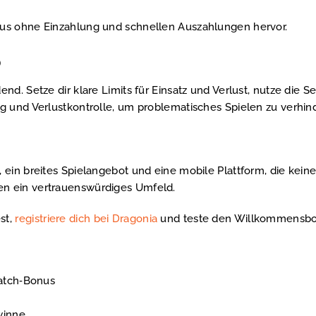
nus ohne Einzahlung und schnellen Auszahlungen hervor.
b
end. Setze dir klare Limits für Einsatz und Verlust, nutze di
g und Verlustkontrolle, um problematisches Spielen zu verhin
 ein breites Spielangebot und eine mobile Plattform, die kein
en ein vertrauenswürdiges Umfeld.
st,
registriere dich bei Dragonia
und teste den Willkommensbo
Match‑Bonus
winne