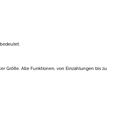
 bedeutet.
ler Größe. Alle Funktionen, von Einzahlungen bis zu