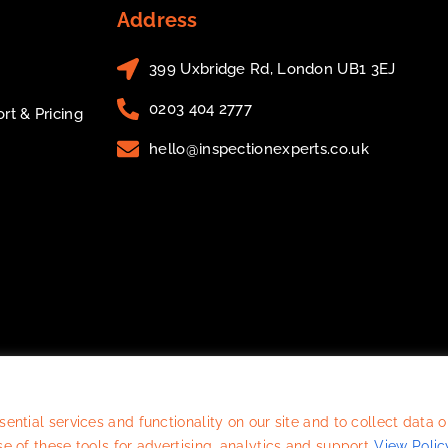
Address
399 Uxbridge Rd, London UB1 3EJ
0203 404 2777
t & Pricing
hello@inspectionexperts.co.uk
Reach Truly Social Media On
ntial services and functionality on our site and to collect data on 
e of these tools for advertising, analytics and support
View Polic