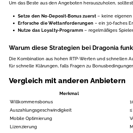
Um das Beste aus den Angeboten herauszuholen, solltest
Setze den No‑Deposit‑Bonus zuerst
– keine eigenen M
Erforsche die Wettanforderungen
– ein 30‑faches Er
Nutze das Loyalty‑Programm
– regelmäßiges Spielen
Warum diese Strategien bei Dragonia funk
Die Kombination aus hohen RTP‑Werten und schnellen Au
für schnelle Klärungen, falls Fragen zu Bonusbedingunge
Vergleich mit anderen Anbietern
Merkmal
Willkommensbonus
1
Auszahlungsgeschwindigkeit
≤
Mobile Optimierung
V
Lizenzierung
M