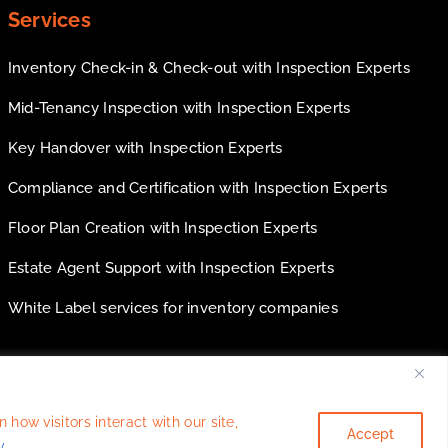
Services
Inventory Check-in & Check-out with Inspection Experts
Mid-Tenancy Inspection with Inspection Experts
Key Handover with Inspection Experts
Compliance and Certification with Inspection Experts
Floor Plan Creation with Inspection Experts
Estate Agent Support with Inspection Experts
White Label services for inventory companies
how visitors interact with our site,
Accept
y