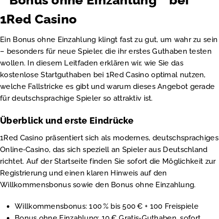
**Bonus ohne Einzahlung** bei
1Red Casino
Ein Bonus ohne Einzahlung klingt fast zu gut, um wahr zu sein
– besonders für neue Spieler, die ihr erstes Guthaben testen
wollen. In diesem Leitfaden erklären wir, wie Sie das
kostenlose Startguthaben bei 1Red Casino optimal nutzen,
welche Fallstricke es gibt und warum dieses Angebot gerade
für deutschsprachige Spieler so attraktiv ist.
Überblick und erste Eindrücke
1Red Casino präsentiert sich als modernes, deutschsprachiges
Online‑Casino, das sich speziell an Spieler aus Deutschland
richtet. Auf der Startseite finden Sie sofort die Möglichkeit zur
Registrierung und einen klaren Hinweis auf den
Willkommensbonus sowie den Bonus ohne Einzahlung.
Willkommensbonus: 100 % bis 500 € + 100 Freispiele
Bonus ohne Einzahlung: 10 € Gratis‑Guthaben, sofort