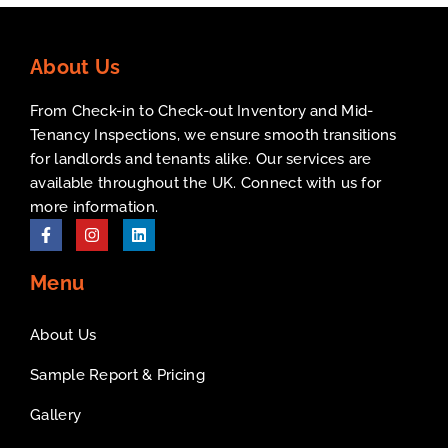
About Us
From Check-in to Check-out Inventory and Mid-
Tenancy Inspections, we ensure smooth transitions
for landlords and tenants alike. Our services are
available throughout the UK. Connect with us for
more information.
Menu
About Us
Sample Report & Pricing
Gallery