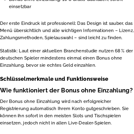
einsetzbar
Der erste Eindruck ist professionell: Das Design ist sauber, das
Menü übersichtlich und alle wichtigen Informationen – Lizenz,
Zahlungsmethoden, Spielauswahl – sind leicht zu finden.
Statistik: Laut einer aktuellen Branchenstudie nutzen 68 % der
deutschen Spieler mindestens einmal einen Bonus ohne
Einzahlung, bevor sie echtes Geld einzahlen.
Schlüsselmerkmale und Funktionsweise
Wie funktioniert der Bonus ohne Einzahlung?
Der Bonus ohne Einzahlung wird nach erfolgreicher
Registrierung automatisch Ihrem Konto gutgeschrieben. Sie
können ihn sofort in den meisten Slots und Tischspielen
einsetzen, jedoch nicht in allen Live‑Dealer‑Spielen.