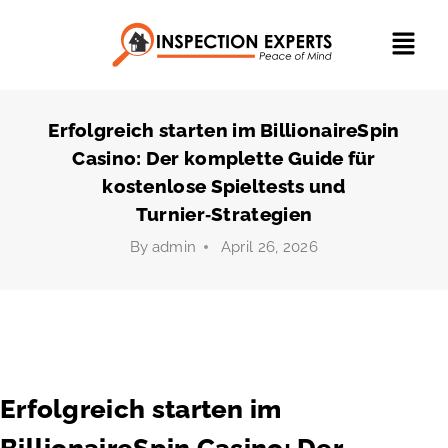
Erfolgreich starten im BillionaireSpin
Casino: Der komplette Guide für
kostenlose Spieltests und
Turnier‑Strategien
By
admin
April 26, 2026
Erfolgreich starten im