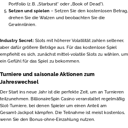
Portfolio (z. B. „Starburst“ oder „Book of Dead“).
Setzen und spielen
– Setzen Sie den kostenlosen Betrag,
drehen Sie die Walzen und beobachten Sie die
Gewinnlinien.
Industry Secret:
Slots mit höherer Volatilität zahlen seltener,
aber dafür größere Beträge aus. Für das kostenlose Spiel
empfiehlt es sich, zunächst mittel‑volatile Slots zu wählen, um
ein Gefühl für das Spiel zu bekommen.
Turniere und saisonale Aktionen zum
Jahreswechsel
Der Start ins neue Jahr ist die perfekte Zeit, um an Turnieren
teilzunehmen. BillionaireSpin Casino veranstaltet regelmäßig
Slot‑Turniere, bei denen Spieler um einen Anteil am
Gesamt‑Jackpot kämpfen. Die Teilnahme ist meist kostenlos,
wenn Sie den Bonus‑ohne‑Einzahlung nutzen.