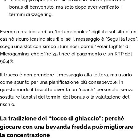
bonus di benvenuto, ma solo dopo aver verificato i
termini di wagering.
Esempio pratico: apri un “fortune cookie” digitale sul sito di un
casinò sicuro (casino sicuri) e, se il messaggio è “Segui la luce”,
scegli una slot con simboli luminosi, come “Polar Lights” di
Microgaming, che offre 25 linee di pagamento e un RTP del
96,4 %.
Il trucco è non prendere il messaggio alla lettera, ma usarlo
come spunto per una pianificazione più consapevole. In
questo modo il biscotto diventa un “coach” personale, senza
sostituire l’analisi dei termini del bonus o la valutazione del
rischio.
La tradizione del “tocco di ghiaccio”: perché
giocare con una bevanda fredda può migliorare
la concentrazione