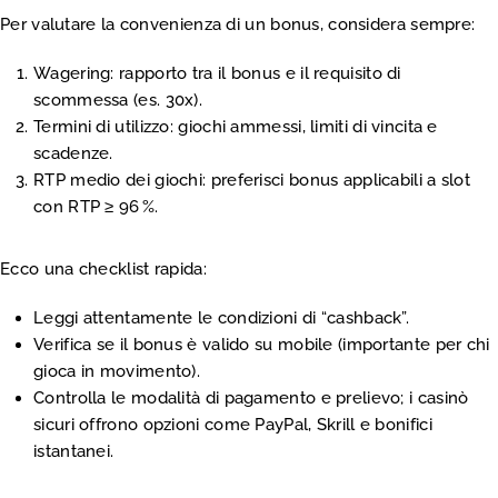
Per valutare la convenienza di un bonus, considera sempre:
Wagering: rapporto tra il bonus e il requisito di
scommessa (es. 30x).
Termini di utilizzo: giochi ammessi, limiti di vincita e
scadenze.
RTP medio dei giochi: preferisci bonus applicabili a slot
con RTP ≥ 96 %.
Ecco una checklist rapida:
Leggi attentamente le condizioni di “cashback”.
Verifica se il bonus è valido su mobile (importante per chi
gioca in movimento).
Controlla le modalità di pagamento e prelievo; i casinò
sicuri offrono opzioni come PayPal, Skrill e bonifici
istantanei.