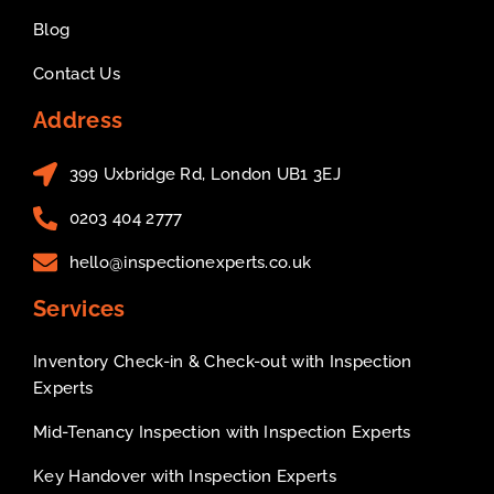
Blog
Contact Us
Address
399 Uxbridge Rd, London UB1 3EJ
0203 404 2777
hello@inspectionexperts.co.uk
Services
Inventory Check-in & Check-out with Inspection
Experts
Mid-Tenancy Inspection with Inspection Experts
Key Handover with Inspection Experts