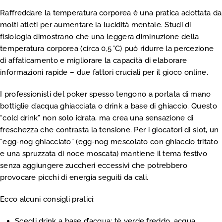
Raffreddare la temperatura corporea è una pratica adottata da
molti atleti per aumentare la lucidità mentale. Studi di
fisiologia dimostrano che una leggera diminuzione della
temperatura corporea (circa 0,5 °C) può ridurre la percezione
di affaticamento e migliorare la capacità di elaborare
informazioni rapide – due fattori cruciali per il gioco online.
I professionisti del poker spesso tengono a portata di mano
bottiglie d’acqua ghiacciata o drink a base di ghiaccio. Questo
“cold drink” non solo idrata, ma crea una sensazione di
freschezza che contrasta la tensione. Per i giocatori di slot, un
“egg‑nog ghiacciato” (egg‑nog mescolato con ghiaccio tritato
e una spruzzata di noce moscata) mantiene il tema festivo
senza aggiungere zuccheri eccessivi che potrebbero
provocare picchi di energia seguiti da cali.
Ecco alcuni consigli pratici:
Scegli drink a base d’acqua: tè verde freddo, acqua