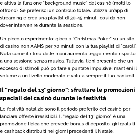
e attiva la funzione “background music” del casinò (molti lo
offrono). Se preferisci un controllo totale, utilizza un’app di
streaming e crea una playlist di 30‑45 minuti, così da non
dover intervenire durante la sessione.
Un piccolo esperimento: gioca a “Christmas Poker” su un sito
di casino non AAMS per 30 minuti con la tua playlist di “caroli”.
Nota come il ritmo delle mani aumenta leggermente rispetto
a una sessione senza musica. Tuttavia, tieni presente che un
eccesso di stimoli può portare a puntate impulsive; mantieni il
volume a un livello moderato e valuta sempre il tuo bankroll.
Il “regalo del 13° giorno”: sfruttare le promozioni
speciali dei casinò durante le festività
Le festività natalizie sono il periodo preferito dei casinò per
lanciare offerte irresistibili. Il “regalo del 13° giorno” è una
promozione tipica che prevede bonus di deposito, giri gratuiti
e cashback distribuiti nei giorni precedenti il Natale.