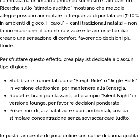
La musica ha un impatto profondo sul nostro stato d’animo.
Ricerche sullo “stimolo auditivo” mostrano che melodie
allegre possono aumentare la frequenza di puntata del 7‑10 %
in ambienti di gioco. I “caroli” – canti tradizionali natalizi – non
fanno eccezione: il loro ritmo vivace e le armonie familiari
creano una sensazione di comfort, favorendo decisioni più
fluide.
Per sfruttare questo effetto, crea playlist dedicate a ciascun
tipo di gioco:
Slot: brani strumentali come “Sleigh Ride” o “Jingle Bells”
in versione elettronica, per mantenere alta l’energia.
Roulette: brani più rilassanti, ad esempio “Silent Night” in
versione lounge, per favorire decisioni ponderate.
Poker: mix di jazz natalizio e suoni ambientali, così da
stimolare concentrazione senza sovraccaricare l’udito.
Imposta l’ambiente di gioco online con cuffie di buona qualità