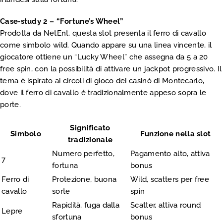
Case‑study 2 – “Fortune’s Wheel”
Prodotta da NetEnt, questa slot presenta il ferro di cavallo
come simbolo wild. Quando appare su una linea vincente, il
giocatore ottiene un “Lucky Wheel” che assegna da 5 a 20
free spin, con la possibilità di attivare un jackpot progressivo. Il
tema è ispirato ai circoli di gioco dei casinò di Montecarlo,
dove il ferro di cavallo è tradizionalmente appeso sopra le
porte.
Significato
Simbolo
Funzione nella slot
tradizionale
Numero perfetto,
Pagamento alto, attiva
7
fortuna
bonus
Ferro di
Protezione, buona
Wild, scatters per free
cavallo
sorte
spin
Rapidità, fuga dalla
Scatter, attiva round
Lepre
sfortuna
bonus