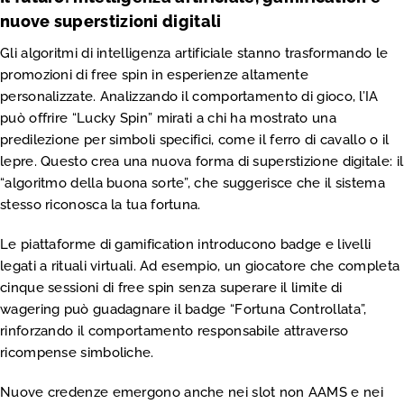
nuove superstizioni digitali
Gli algoritmi di intelligenza artificiale stanno trasformando le
promozioni di free spin in esperienze altamente
personalizzate. Analizzando il comportamento di gioco, l’IA
può offrire “Lucky Spin” mirati a chi ha mostrato una
predilezione per simboli specifici, come il ferro di cavallo o il
lepre. Questo crea una nuova forma di superstizione digitale: il
“algoritmo della buona sorte”, che suggerisce che il sistema
stesso riconosca la tua fortuna.
Le piattaforme di gamification introducono badge e livelli
legati a rituali virtuali. Ad esempio, un giocatore che completa
cinque sessioni di free spin senza superare il limite di
wagering può guadagnare il badge “Fortuna Controllata”,
rinforzando il comportamento responsabile attraverso
ricompense simboliche.
Nuove credenze emergono anche nei slot non AAMS e nei