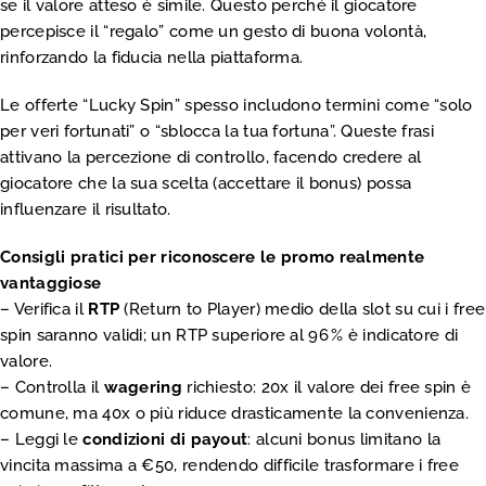
se il valore atteso è simile. Questo perché il giocatore
percepisce il “regalo” come un gesto di buona volontà,
rinforzando la fiducia nella piattaforma.
Le offerte “Lucky Spin” spesso includono termini come “solo
per veri fortunati” o “sblocca la tua fortuna”. Queste frasi
attivano la percezione di controllo, facendo credere al
giocatore che la sua scelta (accettare il bonus) possa
influenzare il risultato.
Consigli pratici per riconoscere le promo realmente
vantaggiose
– Verifica il
RTP
(Return to Player) medio della slot su cui i free
spin saranno validi; un RTP superiore al 96 % è indicatore di
valore.
– Controlla il
wagering
richiesto: 20x il valore dei free spin è
comune, ma 40x o più riduce drasticamente la convenienza.
– Leggi le
condizioni di payout
: alcuni bonus limitano la
vincita massima a €50, rendendo difficile trasformare i free