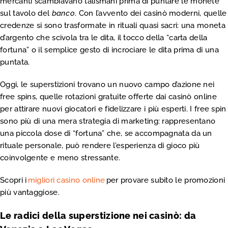
mercanti scambiavano talismani prima di puntare le monete
sul tavolo del
banco
. Con l’avvento dei casinò moderni, quelle
credenze si sono trasformate in rituali quasi sacri: una moneta
d’argento che scivola tra le dita, il tocco della “carta della
fortuna” o il semplice gesto di incrociare le dita prima di una
puntata.
Oggi, le superstizioni trovano un nuovo campo d’azione nei
free spins, quelle rotazioni gratuite offerte dai casinò online
per attirare nuovi giocatori e fidelizzare i più esperti. I free spin
sono più di una mera strategia di marketing: rappresentano
una piccola dose di “fortuna” che, se accompagnata da un
rituale personale, può rendere l’esperienza di gioco più
coinvolgente e meno stressante.
Scopri i
migliori casino online
per provare subito le promozioni
più vantaggiose.
Le radici della superstizione nei casinò: da