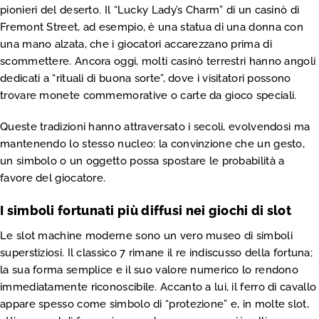
pionieri del deserto. Il “Lucky Lady’s Charm” di un casinò di
Fremont Street, ad esempio, è una statua di una donna con
una mano alzata, che i giocatori accarezzano prima di
scommettere. Ancora oggi, molti casinò terrestri hanno angoli
dedicati a “rituali di buona sorte”, dove i visitatori possono
trovare monete commemorative o carte da gioco speciali.
Queste tradizioni hanno attraversato i secoli, evolvendosi ma
mantenendo lo stesso nucleo: la convinzione che un gesto,
un simbolo o un oggetto possa spostare le probabilità a
favore del giocatore.
I simboli fortunati più diffusi nei giochi di slot
Le slot machine moderne sono un vero museo di simboli
superstiziosi. Il classico 7 rimane il re indiscusso della fortuna;
la sua forma semplice e il suo valore numerico lo rendono
immediatamente riconoscibile. Accanto a lui, il ferro di cavallo
appare spesso come simbolo di “protezione” e, in molte slot,