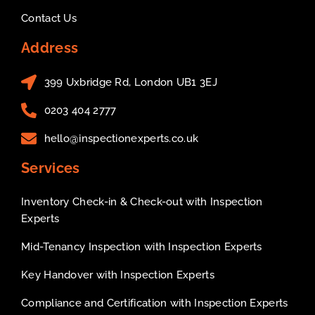
Contact Us
Address
399 Uxbridge Rd, London UB1 3EJ
0203 404 2777
hello@inspectionexperts.co.uk
Services
Inventory Check-in & Check-out with Inspection
Experts
Mid-Tenancy Inspection with Inspection Experts
Key Handover with Inspection Experts
Compliance and Certification with Inspection Experts