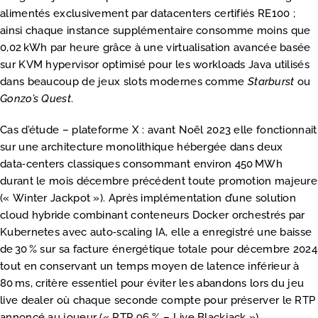
alimentés exclusivement par datacenters certifiés RE100 ;
ainsi chaque instance supplémentaire consomme moins que
0,02 kWh par heure grâce à une virtualisation avancée basée
sur KVM hypervisor optimisé pour les workloads Java utilisés
dans beaucoup de jeux slots modernes comme
Starburst
ou
Gonzo’s Quest
.
Cas d’étude – plateforme X : avant Noël 2023 elle fonctionnait
sur une architecture monolithique hébergée dans deux
data‑centers classiques consommant environ 450 MWh
durant le mois décembre précédent toute promotion majeure
(« Winter Jackpot »). Après implémentation d’une solution
cloud hybride combinant conteneurs Docker orchestrés par
Kubernetes avec auto‑scaling IA, elle a enregistré une baisse
de 30 % sur sa facture énergétique totale pour décembre 2024
tout en conservant un temps moyen de latence inférieur à
80 ms, critère essentiel pour éviter les abandons lors du jeu
live dealer où chaque seconde compte pour préserver le RTP
annoncé au joueur (« RTP 96 % – Live Blackjack »).