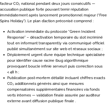
facteur CO₂ national pendant deux jours consécutifs —
accusation publique forte pouvant ternir réputation
immédiatement après lancement promotionnel majeur (“Free
Spins Holiday”). Le plan d’action préconisé comprend :
Activation immédiate du protocole “Green Incident
Response” – désactivation temporaire du slot incriminé
tout en informant transparently via communiqué officiel
publié simultanément sur site web et réseaux sociaux ;
Déploiement urgent d’une équipe technique spécialisée
pour identifier cause racine (bug algorithmique
provoquant boucle infinie serveur) puis correction sous
< 48 h ;
Publication post‑mortem détaillé incluant chiffres exacts
CO₂ additionnels générés ainsi que mesures
compensatoires supplémentaires financées via fonds
verts internes — validation finale assurée par auditeur
externe avant diffusion publique finale .