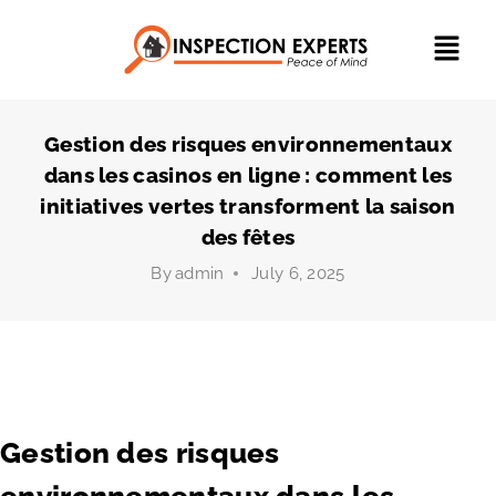
Gestion des risques environnementaux
dans les casinos en ligne : comment les
initiatives vertes transforment la saison
des fêtes
By
admin
July 6, 2025
Gestion des risques