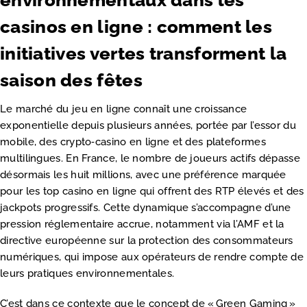
environnementaux dans les
casinos en ligne : comment les
initiatives vertes transforment la
saison des fêtes
Le marché du jeu en ligne connaît une croissance
exponentielle depuis plusieurs années, portée par l’essor du
mobile, des crypto‑casino en ligne et des plateformes
multilingues. En France, le nombre de joueurs actifs dépasse
désormais les huit millions, avec une préférence marquée
pour les top casino en ligne qui offrent des RTP élevés et des
jackpots progressifs. Cette dynamique s’accompagne d’une
pression réglementaire accrue, notamment via l’AMF et la
directive européenne sur la protection des consommateurs
numériques, qui impose aux opérateurs de rendre compte de
leurs pratiques environnementales.
C’est dans ce contexte que le concept de « Green Gaming »