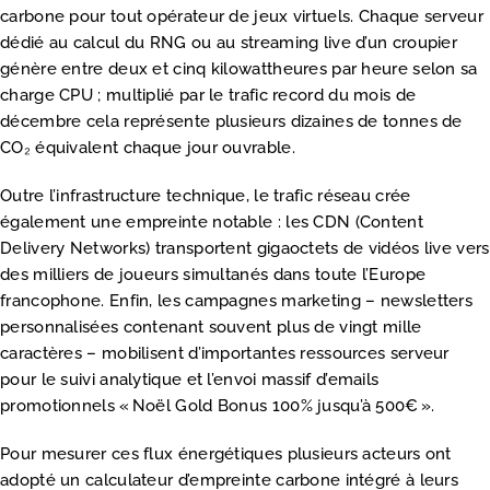
carbone pour tout opérateur de jeux virtuels. Chaque serveur
dédié au calcul du RNG ou au streaming live d’un croupier
génère entre deux et cinq kilowattheures par heure selon sa
charge CPU ; multiplié par le trafic record du mois de
décembre cela représente plusieurs dizaines de tonnes de
CO₂ équivalent chaque jour ouvrable.
Outre l’infrastructure technique, le trafic réseau crée
également une empreinte notable : les CDN (Content
Delivery Networks) transportent gigaoctets de vidéos live vers
des milliers de joueurs simultanés dans toute l’Europe
francophone. Enfin, les campagnes marketing – newsletters
personnalisées contenant souvent plus de vingt mille
caractères – mobilisent d’importantes ressources serveur
pour le suivi analytique et l’envoi massif d’emails
promotionnels « Noël Gold Bonus 100% jusqu’à 500€ ».
Pour mesurer ces flux énergétiques plusieurs acteurs ont
adopté un calculateur d’empreinte carbone intégré à leurs