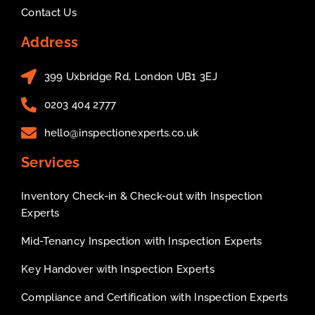
Contact Us
Address
399 Uxbridge Rd, London UB1 3EJ
0203 404 2777
hello@inspectionexperts.co.uk
Services
Inventory Check-in & Check-out with Inspection
Experts
Mid-Tenancy Inspection with Inspection Experts
Key Handover with Inspection Experts
Compliance and Certification with Inspection Experts