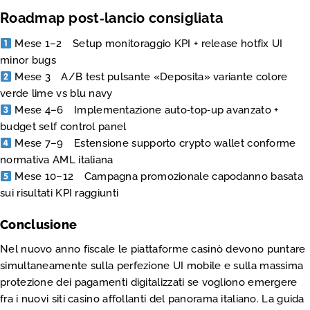
Roadmap post‐lancio consigliata
Mese 1–2 Setup monitoraggio KPI + release hotfix UI
minor bugs
Mese 3 A/B test pulsante «Deposita» variante colore
verde lime vs blu navy
Mese 4–6 Implementazione auto‐top‐up avanzato +
budget self control panel
Mese 7–9 Estensione supporto crypto wallet conforme
normativa AML italiana
Mese 10–12 Campagna promozionale capodanno basata
sui risultati KPI raggiunti
Conclusione
Nel nuovo anno fiscale le piattaforme casinò devono puntare
simultaneamente sulla perfezione UI mobile e sulla massima
protezione dei pagamenti digitalizzati se vogliono emergere
fra i nuovi siti casino affollanti del panorama italiano. La guida