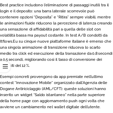
Best practice includono l’eliminazione di passaggi inutili tra il
login e il deposito: una barra laterale scorrevole può
contenere opzioni “Deposita” e “Ritira” sempre visibili, mentre
le animazioni fluide riducono la percezione di latenza creando
una sensazione di affidabilità pari a quella delle slot con
volatilità bassa ma payout costante. In test A/B condotti da
Itflows.Eu su cinque nuove piattaforme italiane è emerso che
una singola animazione di transizione riduceva lo scarto
medio tra click ed esecuzione della transazione da 0,8 secondi
a 0,5 secondi, migliorando così il tasso di conversione dei
depositi del 12 %.
Esempi concreti provengono da app premiate nell’ultimo
contest “Innovazione Mobile” organizzato dall’Agenzia delle
Dogane Antiriciclaggio (AML/CFT): queste soluzioni hanno
inserito un widget “Saldo istantaneo” nella parte superiore
della home page con aggiornamento push ogni volta che
avviene un cambiamento nel wallet digitale dell’utente.