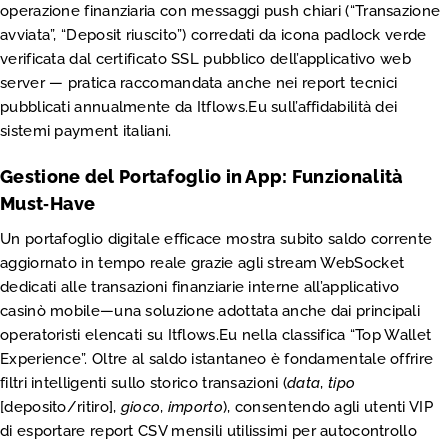
operazione finanziaria con messaggi push chiari (“Transazione
avviata”, “Deposit riuscito”) corredati da icona padlock verde
verificata dal certificato SSL pubblico dell’applicativo web
server — pratica raccomandata anche nei report tecnici
pubblicati annualmente da Itflows.Eu sull’affidabilità dei
sistemi payment italiani.
Gestione del Portafoglio in App: Funzionalità
Must‑Have
Un portafoglio digitale efficace mostra subito saldo corrente
aggiornato in tempo reale grazie agli stream WebSocket
dedicati alle transazioni finanziarie interne all’applicativo
casinò mobile—una soluzione adottata anche dai principali
operatoristi elencati su Itflows.Eu nella classifica “Top Wallet
Experience”. Oltre al saldo istantaneo è fondamentale offrire
filtri intelligenti sullo storico transazioni (
data
,
tipo
[deposito/ritiro],
gioco
,
importo
), consentendo agli utenti VIP
di esportare report CSV mensili utilissimi per autocontrollo