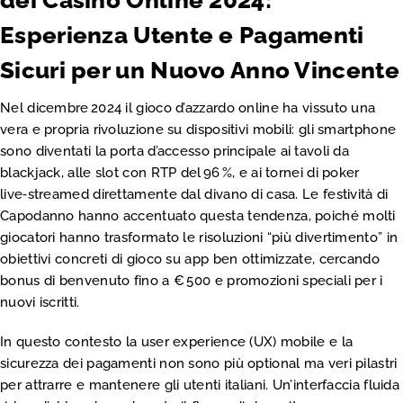
dei Casino Online 2024:
Esperienza Utente e Pagamenti
Sicuri per un Nuovo Anno Vincente
Nel dicembre 2024 il gioco d’azzardo online ha vissuto una
vera e propria rivoluzione su dispositivi mobili: gli smartphone
sono diventati la porta d’accesso principale ai tavoli da
blackjack, alle slot con RTP del 96 %, e ai tornei di poker
live‑streamed direttamente dal divano di casa. Le festività di
Capodanno hanno accentuato questa tendenza, poiché molti
giocatori hanno trasformato le risoluzioni “più divertimento” in
obiettivi concreti di gioco su app ben ottimizzate, cercando
bonus di benvenuto fino a € 500 e promozioni speciali per i
nuovi iscritti.
In questo contesto la user experience (UX) mobile e la
sicurezza dei pagamenti non sono più optional ma veri pilastri
per attrarre e mantenere gli utenti italiani. Un’interfaccia fluida