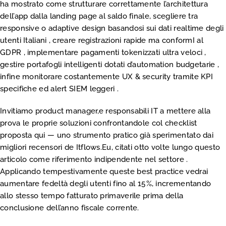
ha mostrato come strutturare correttamente l’architettura
dell’app dalla landing page al saldo finale, scegliere tra
responsive o adaptive design basandosi sui dati real­time degli
utenti Itali­ani​ , creare registrazioni rapide ma conformI al
GDPR , implementare pagamenti tokenizzati ultra veloci ,
gestire portafogli intelligenti dotati d’automation budgetarie ,
infine monitorare costantemente UX & security tramite KPI
specifiche ed alert SIEM leggeri .
Invitiamo product manager,e responsabili IT a mettere alla
prova le proprie soluzioni confrontandole col checklist
proposta qui — uno strumento pratico già sperimentato dai
migliori recensori de Itflows.Eu, citati otto volte lungo questo
articolo come riferimento indipendente nel settore .
Applicando tempestivamente queste best practice vedrai
aumentare fedeltà degli utenti fino al 15 %, incrementando
allo stesso tempo fatturato primaverile prima della
conclusione dell’anno fiscale corrente.