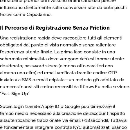
barra delle promozioni live sono ottimi candidati perché
influiscono direttamente sulla conversion rate durante picchi
festivi come Capodanno.
Il Percorso di Registrazione Senza Friction
Una registrazione rapida deve raccogliere tutti gli elementi
obbligatori dal punto di vista normativo senza rallentare
l’esperienza utente finale. La prima fase consiste in una
schermata minimalista dove vengono richiesti nome utente
desiderato, password sicura (almeno otto caratteri con
almeno una cifra) ed email verificata tramite codice OTP
inviato via SMS o email criptata—un metodo già adottato da
numerosi nuovi siti casino recensiti da Itflows.Eu nella sezione
“Fast Sign‑Up”.
Social login tramite Apple ID o Google può dimezzare il
tempo medio necessario alla creazione dell’account rispetto
all’autenticazione tradizionale via email (+18 secondi). Tuttavia
è fondamentale integrare controlli KYC automatizzati usando