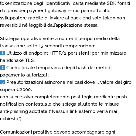
tokenizzazione degli identificativi carta mediante SDK forniti
dai provider payment gateway — ciò permette allo
sviluppatore mobile di inviare al back-end solo token non
reversibili né leggibili dall’applicazione stessa.
Strategie operative volte a ridurre il tempo medio della
transazione sotto i 3 secondi comprendono:
Utilizzo di endpoint HTTP/2 persistenti per minimizzare
handshake TLS;
Cache locale temporanea degli hash dei metodi
pagamento autorizzati;
Preautorizzazioni asincrone nei casi dove il valore del giro
supera €2000,
con successivo completamento post‐login mediante push
notification contestuale che spiega all’utente le misure
anti‑phishing adottate (“Nessun link esterno verrà mai
richiesto”).
Comunicazioni proattive devono accompagnare ogni