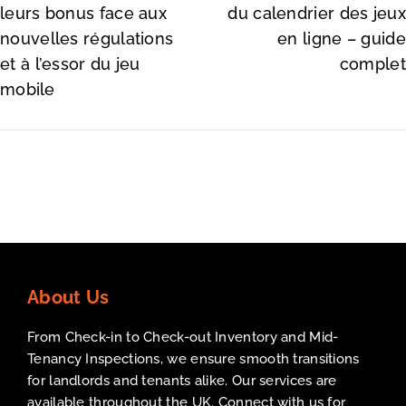
leurs bonus face aux
du calendrier des jeux
nouvelles régulations
en ligne – guide
et à l’essor du jeu
complet
mobile
About Us
From Check-in to Check-out Inventory and Mid-
Tenancy Inspections, we ensure smooth transitions
for landlords and tenants alike. Our services are
available throughout the UK. Connect with us for