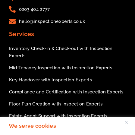
0203 404 2777
hello@inspectionexperts.co.uk
Services
Inventory Check-in & Check-out with Inspection
Experts
Mid-Tenancy Inspection with Inspection Experts
Key Handover with Inspection Experts
Compliance and Certification with Inspection Experts
Floor Plan Creation with Inspection Experts
Estate Agent Support with Inspection Experts
We serve cookies
White Label services for inventory companies