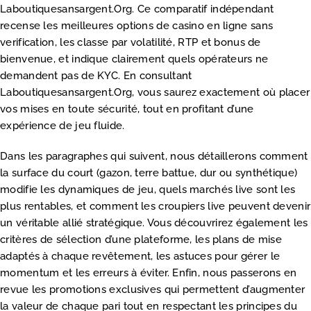
Laboutiquesansargent.Org. Ce comparatif indépendant
recense les meilleures options de casino en ligne sans
verification, les classe par volatilité, RTP et bonus de
bienvenue, et indique clairement quels opérateurs ne
demandent pas de KYC. En consultant
Laboutiquesansargent.Org, vous saurez exactement où placer
vos mises en toute sécurité, tout en profitant d’une
expérience de jeu fluide.
Dans les paragraphes qui suivent, nous détaillerons comment
la surface du court (gazon, terre battue, dur ou synthétique)
modifie les dynamiques de jeu, quels marchés live sont les
plus rentables, et comment les croupiers live peuvent devenir
un véritable allié stratégique. Vous découvrirez également les
critères de sélection d’une plateforme, les plans de mise
adaptés à chaque revêtement, les astuces pour gérer le
momentum et les erreurs à éviter. Enfin, nous passerons en
revue les promotions exclusives qui permettent d’augmenter
la valeur de chaque pari tout en respectant les principes du