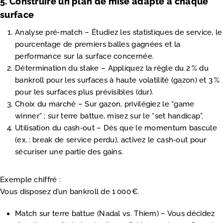
5. Construire un plan de mise adapté à chaque
surface
Analyse pré‑match – Étudiez les statistiques de service, le
pourcentage de premiers balles gagnées et la
performance sur la surface concernée.
Détermination du stake – Appliquez la règle du 2 % du
bankroll pour les surfaces à haute volatilité (gazon) et 3 %
pour les surfaces plus prévisibles (dur).
Choix du marché – Sur gazon, privilégiez le “game
winner” ; sur terre battue, misez sur le “set handicap”.
Utilisation du cash‑out – Dès que le momentum bascule
(ex. : break de service perdu), activez le cash‑out pour
sécuriser une partie des gains.
Exemple chiffré :
Vous disposez d’un bankroll de 1 000 €.
Match sur terre battue (Nadal vs. Thiem) – Vous décidez