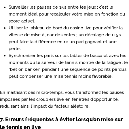
Surveiller les pauses de 15 s entre les jeux ; c’est le
moment idéal pour recalculer votre mise en fonction du
score actuel.
Utiliser le tableau de bord du casino live pour vérifier la
vitesse de mise à jour des cotes ; un décalage de 0,5 s
peut faire la différence entre un pari gagnant et une
perte.
Synchroniser les paris sur les tables de baccarat avec les
moments où le serveur de tennis montre de la fatigue ; le
“bet on banker” pendant une séquence de points perdus
peut compenser une mise tennis moins favorable.
En maîtrisant ces micro‑temps, vous transformez les pauses
imposées par les croupiers live en fenêtres d’opportunité,
réduisant ainsi l’impact du facteur aléatoire.
7. Erreurs fréquentes à éviter lorsqu’on mise sur
le tennis en live