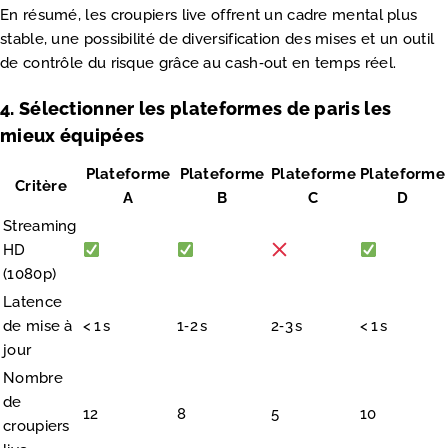
En résumé, les croupiers live offrent un cadre mental plus
stable, une possibilité de diversification des mises et un outil
de contrôle du risque grâce au cash‑out en temps réel.
4. Sélectionner les plateformes de paris les
mieux équipées
Plateforme
Plateforme
Plateforme
Plateforme
Critère
A
B
C
D
Streaming
HD
(1080p)
Latence
de mise à
< 1 s
1‑2 s
2‑3 s
< 1 s
jour
Nombre
de
12
8
5
10
croupiers