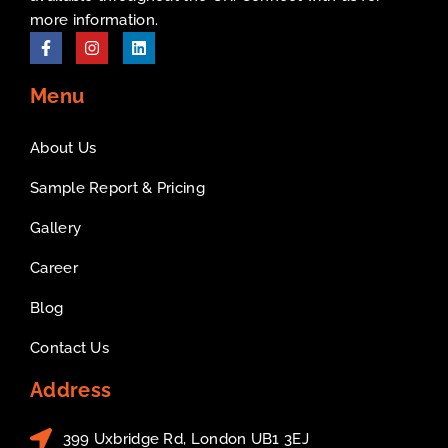
more information.
Menu
About Us
Sample Report & Pricing
Gallery
Career
Blog
Contact Us
Address
399 Uxbridge Rd, London UB1 3EJ