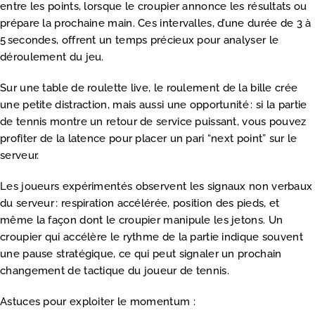
entre les points, lorsque le croupier annonce les résultats ou
prépare la prochaine main. Ces intervalles, d’une durée de 3 à
5 secondes, offrent un temps précieux pour analyser le
déroulement du jeu.
Sur une table de roulette live, le roulement de la bille crée
une petite distraction, mais aussi une opportunité : si la partie
de tennis montre un retour de service puissant, vous pouvez
profiter de la latence pour placer un pari “next point” sur le
serveur.
Les joueurs expérimentés observent les signaux non verbaux
du serveur : respiration accélérée, position des pieds, et
même la façon dont le croupier manipule les jetons. Un
croupier qui accélère le rythme de la partie indique souvent
une pause stratégique, ce qui peut signaler un prochain
changement de tactique du joueur de tennis.
Astuces pour exploiter le momentum :