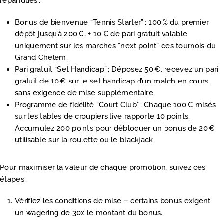
répandues :
Bonus de bienvenue “Tennis Starter” : 100 % du premier
dépôt jusqu’à 200 €, + 10 € de pari gratuit valable
uniquement sur les marchés “next point” des tournois du
Grand Chelem.
Pari gratuit “Set Handicap” : Déposez 50 €, recevez un pari
gratuit de 10 € sur le set handicap d’un match en cours,
sans exigence de mise supplémentaire.
Programme de fidélité “Court Club” : Chaque 100 € misés
sur les tables de croupiers live rapporte 10 points.
Accumulez 200 points pour débloquer un bonus de 20 €
utilisable sur la roulette ou le blackjack.
Pour maximiser la valeur de chaque promotion, suivez ces
étapes :
Vérifiez les conditions de mise – certains bonus exigent
un wagering de 30x le montant du bonus.