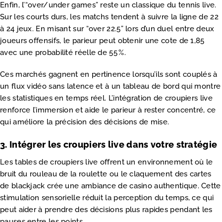
Enfin, l’“over/under games” reste un classique du tennis live.
Sur les courts durs, les matchs tendent à suivre la ligne de 22
à 24 jeux. En misant sur “over 22.5” lors d’un duel entre deux
joueurs offensifs, le parieur peut obtenir une cote de 1,85
avec une probabilité réelle de 55 %.
Ces marchés gagnent en pertinence lorsqu’ils sont couplés à
un flux vidéo sans latence et à un tableau de bord qui montre
les statistiques en temps réel. L’intégration de croupiers live
renforce l’immersion et aide le parieur à rester concentré, ce
qui améliore la précision des décisions de mise.
3. Intégrer les croupiers live dans votre stratégie
Les tables de croupiers live offrent un environnement où le
bruit du rouleau de la roulette ou le claquement des cartes
de blackjack crée une ambiance de casino authentique. Cette
stimulation sensorielle réduit la perception du temps, ce qui
peut aider à prendre des décisions plus rapides pendant les
pauses entre les points.