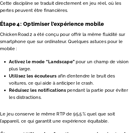
Cette discipline se traduit directement en jeu réel, où les
pertes peuvent être financières.
Étape 4 : Optimiser l’expérience mobile
Chicken Road 2 a été conçu pour offrir la même fluidité sur
smartphone que sur ordinateur. Quelques astuces pour le
mobile :
Activez le mode “Landscape”
pour un champ de vision
plus large.
Utilisez les écouteurs
afin d’entendre le bruit des
voitures, ce qui aide à anticiper le crash.
Réduisez les notifications
pendant la partie pour éviter
les distractions.
Le jeu conserve le même RTP de 95,5 % quel que soit
l’appareil, ce qui garantit une expérience équitable.