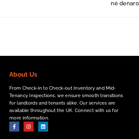
né denaro
About Us
From Check-in to Check-out Inventory and Mid-
Tenancy Inspections, we ensure smooth transitions
for landlords and tenants alike. Our services are
available throughout the UK. Connect with us for
more information.