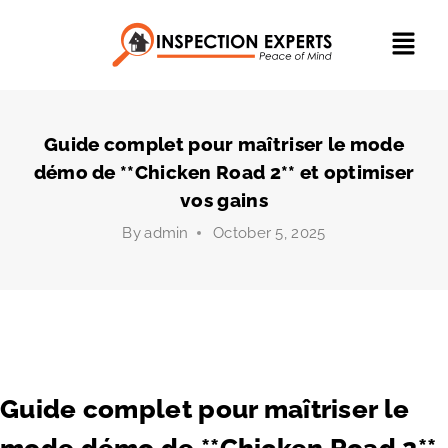
Guide complet pour maîtriser le mode
démo de **Chicken Road 2** et optimiser
vos gains
By
admin
October 5, 2025
Guide complet pour maîtriser le