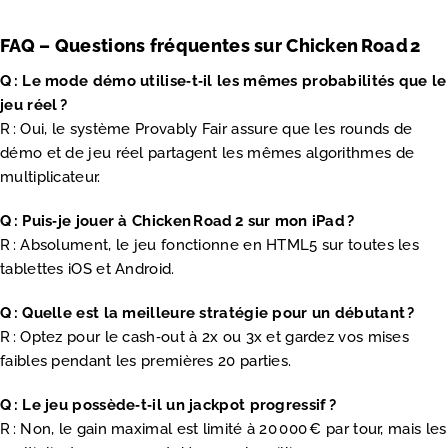
FAQ – Questions fréquentes sur Chicken Road 2
Q : Le mode démo utilise‑t‑il les mêmes probabilités que le
jeu réel ?
R : Oui, le système Provably Fair assure que les rounds de
démo et de jeu réel partagent les mêmes algorithmes de
multiplicateur.
Q : Puis‑je jouer à Chicken Road 2 sur mon iPad ?
R : Absolument, le jeu fonctionne en HTML5 sur toutes les
tablettes iOS et Android.
Q : Quelle est la meilleure stratégie pour un débutant ?
R : Optez pour le cash‑out à 2x ou 3x et gardez vos mises
faibles pendant les premières 20 parties.
Q : Le jeu possède‑t‑il un jackpot progressif ?
R : Non, le gain maximal est limité à 20 000 € par tour, mais les