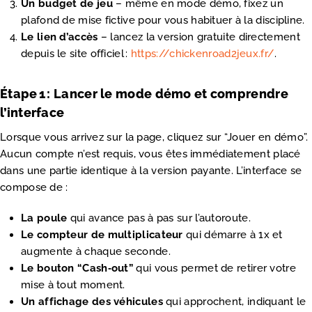
Un budget de jeu
– même en mode démo, fixez un
plafond de mise fictive pour vous habituer à la discipline.
Le lien d’accès
– lancez la version gratuite directement
depuis le site officiel :
https://chickenroad2jeux.fr/
.
Étape 1 : Lancer le mode démo et comprendre
l’interface
Lorsque vous arrivez sur la page, cliquez sur “Jouer en démo”.
Aucun compte n’est requis, vous êtes immédiatement placé
dans une partie identique à la version payante. L’interface se
compose de :
La poule
qui avance pas à pas sur l’autoroute.
Le compteur de multiplicateur
qui démarre à 1x et
augmente à chaque seconde.
Le bouton “Cash‑out”
qui vous permet de retirer votre
mise à tout moment.
Un affichage des véhicules
qui approchent, indiquant le