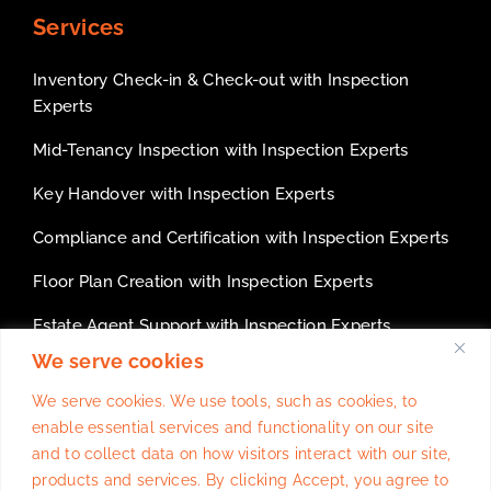
Services
Inventory Check-in & Check-out with Inspection
Experts
Mid-Tenancy Inspection with Inspection Experts
Key Handover with Inspection Experts
Compliance and Certification with Inspection Experts
Floor Plan Creation with Inspection Experts
Estate Agent Support with Inspection Experts
We serve cookies
White Label services for inventory companies
We serve cookies. We use tools, such as cookies, to
enable essential services and functionality on our site
and to collect data on how visitors interact with our site,
products and services. By clicking Accept, you agree to