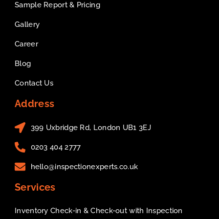
Sample Report & Pricing
Gallery
Career
Blog
Contact Us
Address
399 Uxbridge Rd, London UB1 3EJ
0203 404 2777
hello@inspectionexperts.co.uk
Services
Inventory Check-in & Check-out with Inspection