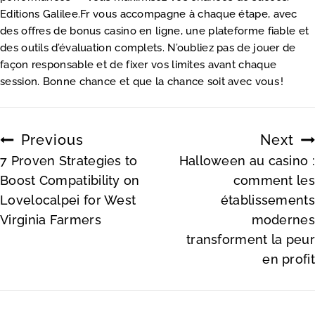
Editions Galilee.Fr vous accompagne à chaque étape, avec
des offres de bonus casino en ligne, une plateforme fiable et
des outils d’évaluation complets. N’oubliez pas de jouer de
façon responsable et de fixer vos limites avant chaque
session. Bonne chance et que la chance soit avec vous !
Previous
Next
7 Proven Strategies to
Halloween au casino :
Boost Compatibility on
comment les
Lovelocalpei for West
établissements
Virginia Farmers
modernes
transforment la peur
en profit