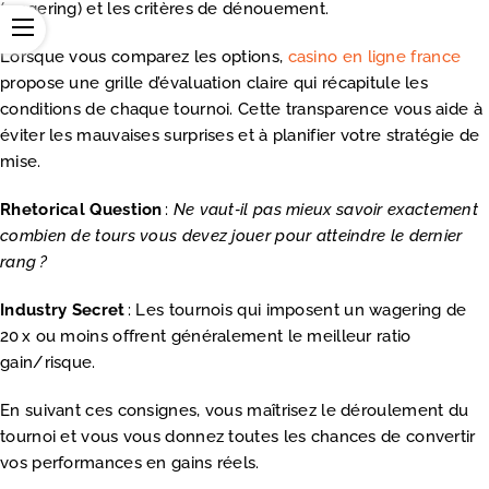
(wagering) et les critères de dénouement.
Lorsque vous comparez les options,
casino en ligne france
propose une grille d’évaluation claire qui récapitule les
conditions de chaque tournoi. Cette transparence vous aide à
éviter les mauvaises surprises et à planifier votre stratégie de
mise.
Rhetorical Question
:
Ne vaut‑il pas mieux savoir exactement
combien de tours vous devez jouer pour atteindre le dernier
rang ?
Industry Secret
: Les tournois qui imposent un wagering de
20 x ou moins offrent généralement le meilleur ratio
gain/risque.
En suivant ces consignes, vous maîtrisez le déroulement du
tournoi et vous vous donnez toutes les chances de convertir
vos performances en gains réels.