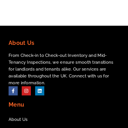
About Us
From Check-in to Check-out Inventory and Mid-
Tenancy Inspections, we ensure smooth transitions
for landlords and tenants alike. Our services are
available throughout the UK. Connect with us for
more information.
Menu
About Us