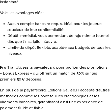
instantané.
Voici les avantages clés :
Aucun compte bancaire requis, idéal pour les joueurs
soucieux de leur confidentialité.
Dépôt immédiat, vous permettant de rejoindre le tournoi
dès que l’inscription s’ouvre.
Limite de dépôt flexible, adaptée aux budgets de tous les
niveaux.
Pro Tip
: Utilisez la paysafecard pour profiter des promotions
« Bonus Express » qui offrent un match de 50 % sur les
premiers 50 € déposés.
En plus de la paysafecard, Editions Galilee.Fr accepte d’autres
méthodes comme les portefeuilles électroniques et les
virements bancaires, garantissant ainsi une expérience de
paiement fluide et fiable.