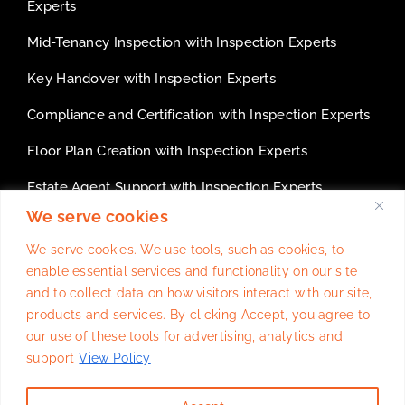
Experts
Mid-Tenancy Inspection with Inspection Experts
Key Handover with Inspection Experts
Compliance and Certification with Inspection Experts
Floor Plan Creation with Inspection Experts
Estate Agent Support with Inspection Experts
We serve cookies
White Label services for inventory companies
We serve cookies. We use tools, such as cookies, to
enable essential services and functionality on our site
and to collect data on how visitors interact with our site,
products and services. By clicking Accept, you agree to
Website Design
By
Trulysocialmedia.co.uk
our use of these tools for advertising, analytics and
support
View Policy
Reach Truly Social Media On