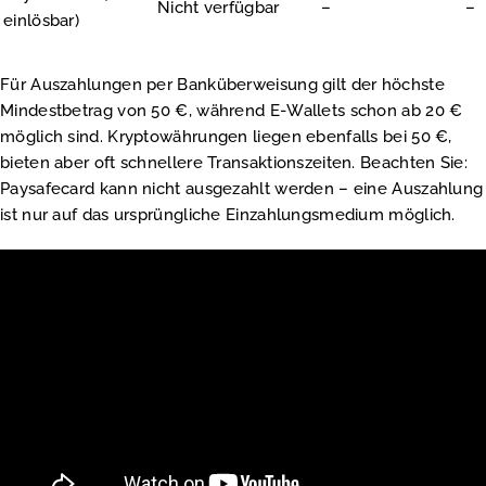
Nicht verfügbar
–
–
einlösbar)
Für Auszahlungen per Banküberweisung gilt der höchste
Mindestbetrag von 50 €, während E-Wallets schon ab 20 €
möglich sind. Kryptowährungen liegen ebenfalls bei 50 €,
bieten aber oft schnellere Transaktionszeiten. Beachten Sie:
Paysafecard kann nicht ausgezahlt werden – eine Auszahlung
ist nur auf das ursprüngliche Einzahlungsmedium möglich.