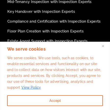
Mid-Tenancy Inspection with Inspection Experts
Key Handover with Inspection Experts
Compliance and Certification with Inspection Experts
Floor Plan Creation with Inspection Experts
Estate Agent Support with Inspection Experts
We serve cookies
White Label services for inventory companies
We serve cookies. We use tools, such as cookies, to
enable essential services and functionality on our site
and to collect data on how visitors interact with our site,
products and services. By clicking Accept, you agree to
Website Design
By
Trulysocialmedia.co.uk
our use of these tools for advertising, analytics and
support
View Policy
Reach Truly Social Media On
Accept