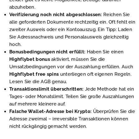
abzuheben.
Verifizierung noch nicht abgeschlossen:
Reichen Sie
alle geforderten Dokumente rechtzeitig ein. Oft fehlt ein
zweiter Ausweis oder ein Kontoauszug. Ein Tipp: Laden
Sie Adressnachweis und Personalausweis gleichzeitig
hoch.
Bonusbedingungen nicht erfüllt:
Haben Sie einen
Highflybet bonus
aktiviert, müssen Sie die
Umsatzbedingungen vor der Auszahlung erfüllen. Auch
Highflybet free spins
unterliegen oft eigenen Regeln.
Lesen Sie die AGB genau.
Transaktionslimit überschritten:
Jede Methode hat ein
Tages- oder Monatslimit. Teilen Sie große Auszahlungen
auf mehrere kleinere auf.
Falsche Wallet-Adresse bei Krypto:
Überprüfen Sie die
Adresse zweimal – irreversible Transaktionen können
nicht rückgängig gemacht werden.