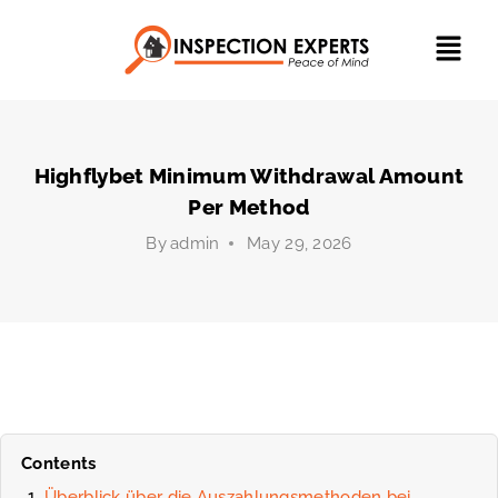
Highflybet Minimum Withdrawal Amount
Per Method
By
admin
May 29, 2026
Contents
Überblick über die Auszahlungsmethoden bei