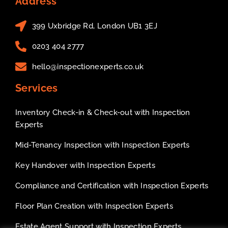
Address
399 Uxbridge Rd, London UB1 3EJ
0203 404 2777
hello@inspectionexperts.co.uk
Services
Inventory Check-in & Check-out with Inspection
Experts
Mid-Tenancy Inspection with Inspection Experts
Key Handover with Inspection Experts
Compliance and Certification with Inspection Experts
Floor Plan Creation with Inspection Experts
Estate Agent Support with Inspection Experts