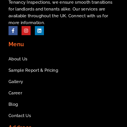
Tenancy Inspections, we ensure smooth transitions
for landlords and tenants alike. Our services are
available throughout the UK. Connect with us for
more information.
Menu
About Us
Sample Report & Pricing
Gallery
Career
Blog
Contact Us