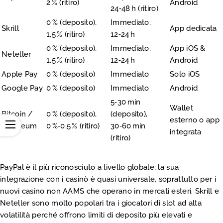
2 % (ritiro)
Android
24‑48 h (ritiro)
0 % (deposito),
Immediato,
Skrill
App dedicata
1,5 % (ritiro)
12‑24 h
0 % (deposito),
Immediato,
App iOS &
Neteller
1,5 % (ritiro)
12‑24 h
Android
Apple Pay
0 % (deposito)
Immediato
Solo iOS
Google Pay
0 % (deposito)
Immediato
Android
5‑30 min
Wallet
Bitcoin /
0 % (deposito),
(deposito),
esterno o app
Ethereum
0 %‑0,5 % (ritiro)
30‑60 min
integrata
(ritiro)
PayPal è il più riconosciuto a livello globale; la sua
integrazione con i casinò è quasi universale, soprattutto per i
nuovi casino non AAMS che operano in mercati esteri. Skrill e
Neteller sono molto popolari tra i giocatori di slot ad alta
volatilità perché offrono limiti di deposito più elevati e