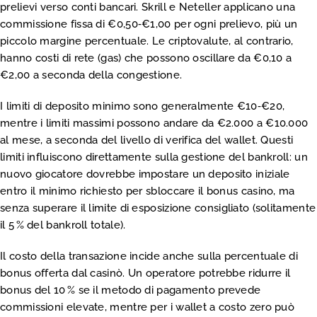
prelievi verso conti bancari. Skrill e Neteller applicano una
commissione fissa di €0,50‑€1,00 per ogni prelievo, più un
piccolo margine percentuale. Le criptovalute, al contrario,
hanno costi di rete (gas) che possono oscillare da €0,10 a
€2,00 a seconda della congestione.
I limiti di deposito minimo sono generalmente €10‑€20,
mentre i limiti massimi possono andare da €2.000 a €10.000
al mese, a seconda del livello di verifica del wallet. Questi
limiti influiscono direttamente sulla gestione del bankroll: un
nuovo giocatore dovrebbe impostare un deposito iniziale
entro il minimo richiesto per sbloccare il bonus casino, ma
senza superare il limite di esposizione consigliato (solitamente
il 5 % del bankroll totale).
Il costo della transazione incide anche sulla percentuale di
bonus offerta dal casinò. Un operatore potrebbe ridurre il
bonus del 10 % se il metodo di pagamento prevede
commissioni elevate, mentre per i wallet a costo zero può