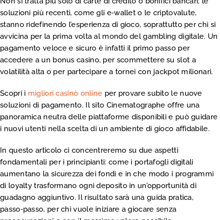
Non si tratta più solo di carte di credito o bonifici bancari; le
soluzioni più recenti, come gli e‑wallet o le criptovalute,
stanno ridefinendo l’esperienza di gioco, soprattutto per chi si
avvicina per la prima volta al mondo del gambling digitale. Un
pagamento veloce e sicuro è infatti il primo passo per
accedere a un bonus casino, per scommettere su slot a
volatilità alta o per partecipare a tornei con jackpot milionari.
Scopri i
migliori casinò online
per provare subito le nuove
soluzioni di pagamento. Il sito Cinematographe offre una
panoramica neutra delle piattaforme disponibili e può guidare
i nuovi utenti nella scelta di un ambiente di gioco affidabile.
In questo articolo ci concentreremo su due aspetti
fondamentali per i principianti: come i portafogli digitali
aumentano la sicurezza dei fondi e in che modo i programmi
di loyalty trasformano ogni deposito in un’opportunità di
guadagno aggiuntivo. Il risultato sarà una guida pratica,
passo‑passo, per chi vuole iniziare a giocare senza