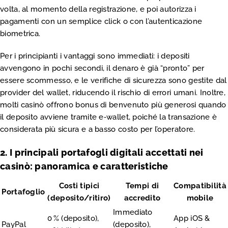
volta, al momento della registrazione, e poi autorizza i
pagamenti con un semplice click o con l’autenticazione
biometrica.
Per i principianti i vantaggi sono immediati: i depositi
avvengono in pochi secondi, il denaro è già “pronto” per
essere scommesso, e le verifiche di sicurezza sono gestite dal
provider del wallet, riducendo il rischio di errori umani. Inoltre,
molti casinò offrono bonus di benvenuto più generosi quando
il deposito avviene tramite e‑wallet, poiché la transazione è
considerata più sicura e a basso costo per l’operatore.
2. I principali portafogli digitali accettati nei
casinò: panoramica e caratteristiche
Costi tipici
Tempi di
Compatibilità
Portafoglio
(deposito/ritiro)
accredito
mobile
Immediato
0 % (deposito),
App iOS &
PayPal
(deposito),