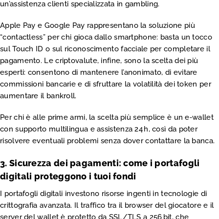
un’assistenza clienti specializzata in gambling.
Apple Pay e Google Pay rappresentano la soluzione più
“contactless” per chi gioca dallo smartphone: basta un tocco
sul Touch ID o sul riconoscimento facciale per completare il
pagamento. Le criptovalute, infine, sono la scelta dei più
esperti: consentono di mantenere l’anonimato, di evitare
commissioni bancarie e di sfruttare la volatilità dei token per
aumentare il bankroll.
Per chi è alle prime armi, la scelta più semplice è un e‑wallet
con supporto multilingua e assistenza 24 h, così da poter
risolvere eventuali problemi senza dover contattare la banca.
3. Sicurezza dei pagamenti: come i portafogli
digitali proteggono i tuoi fondi
I portafogli digitali investono risorse ingenti in tecnologie di
crittografia avanzata. Il traffico tra il browser del giocatore e il
server del wallet è protetto da SSL/TLS a 256 bit, che