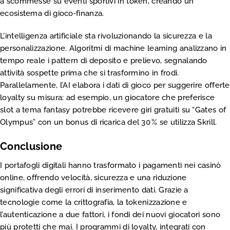
a scommesse su eventi sportivi in token, creando un
ecosistema di gioco‑finanza.
L’intelligenza artificiale sta rivoluzionando la sicurezza e la
personalizzazione. Algoritmi di machine learning analizzano in
tempo reale i pattern di deposito e prelievo, segnalando
attività sospette prima che si trasformino in frodi.
Parallelamente, l’AI elabora i dati di gioco per suggerire offerte
loyalty su misura: ad esempio, un giocatore che preferisce
slot a tema fantasy potrebbe ricevere giri gratuiti su “Gates of
Olympus” con un bonus di ricarica del 30 % se utilizza Skrill.
Conclusione
I portafogli digitali hanno trasformato i pagamenti nei casinò
online, offrendo velocità, sicurezza e una riduzione
significativa degli errori di inserimento dati. Grazie a
tecnologie come la crittografia, la tokenizzazione e
l’autenticazione a due fattori, i fondi dei nuovi giocatori sono
più protetti che mai. I programmi di loyalty, integrati con