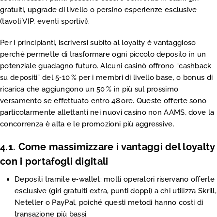
gratuiti, upgrade di livello o persino esperienze esclusive
(tavoli VIP, eventi sportivi).
Per i principianti, iscriversi subito al loyalty è vantaggioso
perché permette di trasformare ogni piccolo deposito in un
potenziale guadagno futuro. Alcuni casinò offrono “cashback
su depositi” del 5‑10 % per i membri di livello base, o bonus di
ricarica che aggiungono un 50 % in più sul prossimo
versamento se effettuato entro 48 ore. Queste offerte sono
particolarmente allettanti nei nuovi casino non AAMS, dove la
concorrenza è alta e le promozioni più aggressive.
4.1. Come massimizzare i vantaggi del loyalty
con i portafogli digitali
Depositi tramite e‑wallet: molti operatori riservano offerte
esclusive (giri gratuiti extra, punti doppi) a chi utilizza Skrill,
Neteller o PayPal, poiché questi metodi hanno costi di
transazione più bassi.