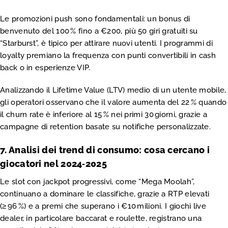
Le promozioni push sono fondamentali: un bonus di
benvenuto del 100 % fino a €200, più 50 giri gratuiti su
“Starburst”, è tipico per attirare nuovi utenti. I programmi di
loyalty premiano la frequenza con punti convertibili in cash
back o in esperienze VIP.
Analizzando il Lifetime Value (LTV) medio di un utente mobile,
gli operatori osservano che il valore aumenta del 22 % quando
il churn rate è inferiore al 15 % nei primi 30 giorni, grazie a
campagne di retention basate su notifiche personalizzate.
7. Analisi dei trend di consumo: cosa cercano i
giocatori nel 2024‑2025
Le slot con jackpot progressivi, come “Mega Moolah”,
continuano a dominare le classifiche, grazie a RTP elevati
(≥ 96 %) e a premi che superano i €10 milioni. I giochi live
dealer, in particolare baccarat e roulette, registrano una