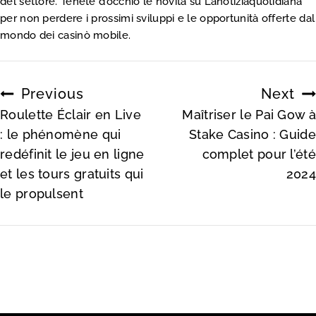
del settore. Tenete d’occhio le novità su Lanotiziaquotidiana
per non perdere i prossimi sviluppi e le opportunità offerte dal
mondo dei casinò mobile.
Previous
Next
Roulette Éclair en Live
Maîtriser le Pai Gow à
: le phénomène qui
Stake Casino : Guide
redéfinit le jeu en ligne
complet pour l’été
et les tours gratuits qui
2024
le propulsent