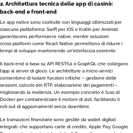
2. Architettura tecnica delle app di casinò:
back‑end e front‑end
Le app native sono costruite con linguaggi ottimizzati per
ciascuna piattaforma: Swift per iOS e Kotlin per Android
garantiscono performance native, mentre soluzioni
cross‑platform come React Native permettono di ridurre i
tempi di sviluppo mantenendo un’interfaccia coerente.
Il back‑end si basa su API RESTful o GraphQL che collegano
l’app ai server di gioco. Le architetture a micro‑servizi
consentono di isolare funzioni critiche – gestione delle
sessioni, calcolo del RTP, elaborazione dei pagamenti –
migliorando la resilienza. Un esempio concreto è l’uso di
Docker per containerizzare il motore di slot, facilitando il
roll‑out di aggiornamenti senza downtime.
Le transazioni finanziarie sono gestite da wallet digitali
integrati, che supportano carte di credito, Apple Pay, Google