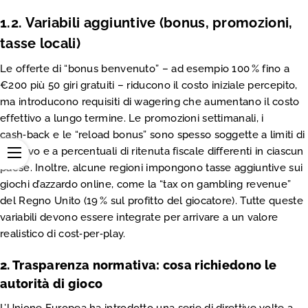
1.2. Variabili aggiuntive (bonus, promozioni,
tasse locali)
Le offerte di “bonus benvenuto” – ad esempio 100 % fino a
€200 più 50 giri gratuiti – riducono il costo iniziale percepito,
ma introducono requisiti di wagering che aumentano il costo
effettivo a lungo termine. Le promozioni settimanali, i
cash‑back e le “reload bonus” sono spesso soggette a limiti di
prelievo e a percentuali di ritenuta fiscale differenti in ciascun
paese. Inoltre, alcune regioni impongono tasse aggiuntive sui
giochi d’azzardo online, come la “tax on gambling revenue”
del Regno Unito (19 % sul profitto del giocatore). Tutte queste
variabili devono essere integrate per arrivare a un valore
realistico di cost‑per‑play.
2. Trasparenza normativa: cosa richiedono le
autorità di gioco