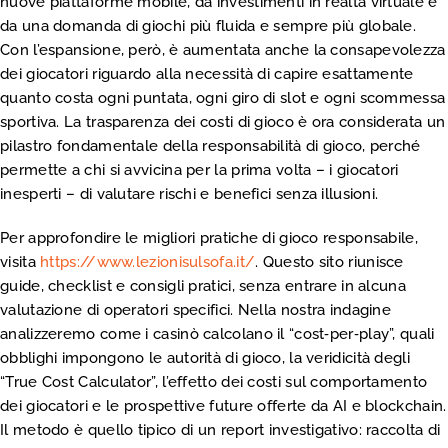
nuove piattaforme mobile, da investimenti in realtà virtuale e
da una domanda di giochi più fluida e sempre più globale.
Con l’espansione, però, è aumentata anche la consapevolezza
dei giocatori riguardo alla necessità di capire esattamente
quanto costa ogni puntata, ogni giro di slot e ogni scommessa
sportiva. La trasparenza dei costi di gioco è ora considerata un
pilastro fondamentale della responsabilità di gioco, perché
permette a chi si avvicina per la prima volta – i giocatori
inesperti – di valutare rischi e benefici senza illusioni.
Per approfondire le migliori pratiche di gioco responsabile,
visita
https://www.lezionisulsofa.it/
. Questo sito riunisce
guide, checklist e consigli pratici, senza entrare in alcuna
valutazione di operatori specifici. Nella nostra indagine
analizzeremo come i casinò calcolano il “cost‑per‑play”, quali
obblighi impongono le autorità di gioco, la veridicità degli
“True Cost Calculator”, l’effetto dei costi sul comportamento
dei giocatori e le prospettive future offerte da AI e blockchain.
Il metodo è quello tipico di un report investigativo: raccolta di