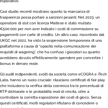
esplicativo.
Casi studio recenti mostrano quanto la mancanza di
trasparenza possa portare a sanzioni pesanti. Nel 2023, un
operatore di slot con licenza Maltese è stato multato
€500 000 per non aver indicato i costi di commissione su
pagamenti con carte di credito. Un altro caso, riscontrato dal
UKGC nel 2022, ha visto la sospensione temporanea di una
piattaforma a causa di “opacità nella comunicazione dei
requisiti di wagering”, che ha confuso i giocatori su quanto
avrebbero dovuto effettivamente spendere per convertire i
bonus in denaro reale.
Gli audit indipendenti, svolti da società come eCOGRA e iTech
Labs, hanno un ruolo cruciale: rilasciano certificati di fair‑play
che includono la verifica della coerenza tra le percentuali di
RTP dichiarate e le probabilità reali di vincita, oltre a
controllare la corretta esposizione dei costi di gioco. Senza
questi certificati, molti regolatori rifiutano di concedere o