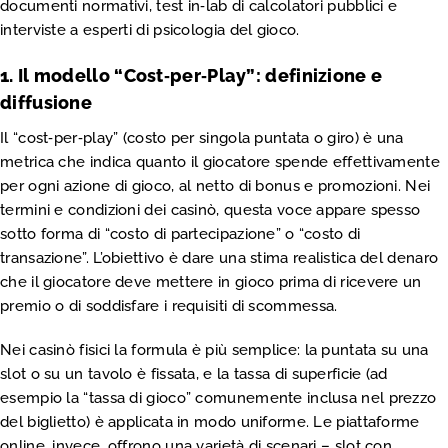
documenti normativi, test in‑lab di calcolatori pubblici e
interviste a esperti di psicologia del gioco.
1. Il modello “Cost‑per‑Play”: definizione e
diffusione
Il “cost‑per‑play” (costo per singola puntata o giro) è una
metrica che indica quanto il giocatore spende effettivamente
per ogni azione di gioco, al netto di bonus e promozioni. Nei
termini e condizioni dei casinò, questa voce appare spesso
sotto forma di “costo di partecipazione” o “costo di
transazione”. L’obiettivo è dare una stima realistica del denaro
che il giocatore deve mettere in gioco prima di ricevere un
premio o di soddisfare i requisiti di scommessa.
Nei casinò fisici la formula è più semplice: la puntata su una
slot o su un tavolo è fissata, e la tassa di superficie (ad
esempio la “tassa di gioco” comunemente inclusa nel prezzo
del biglietto) è applicata in modo uniforme. Le piattaforme
online, invece, offrono una varietà di scenari – slot con