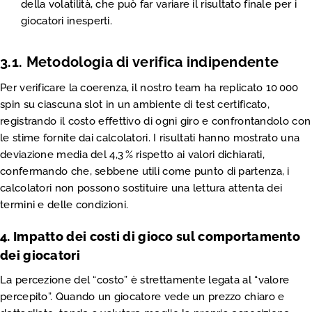
della volatilità, che può far variare il risultato finale per i
giocatori inesperti.
3.1. Metodologia di verifica indipendente
Per verificare la coerenza, il nostro team ha replicato 10 000
spin su ciascuna slot in un ambiente di test certificato,
registrando il costo effettivo di ogni giro e confrontandolo con
le stime fornite dai calcolatori. I risultati hanno mostrato una
deviazione media del 4,3 % rispetto ai valori dichiarati,
confermando che, sebbene utili come punto di partenza, i
calcolatori non possono sostituire una lettura attenta dei
termini e delle condizioni.
4. Impatto dei costi di gioco sul comportamento
dei giocatori
La percezione del “costo” è strettamente legata al “valore
percepito”. Quando un giocatore vede un prezzo chiaro e