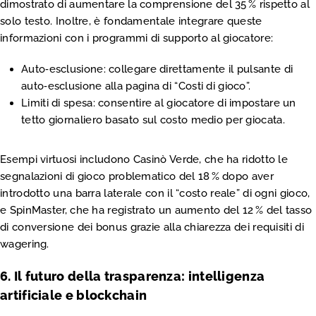
dimostrato di aumentare la comprensione del 35 % rispetto al
solo testo. Inoltre, è fondamentale integrare queste
informazioni con i programmi di supporto al giocatore:
Auto‑esclusione: collegare direttamente il pulsante di
auto‑esclusione alla pagina di “Costi di gioco”.
Limiti di spesa: consentire al giocatore di impostare un
tetto giornaliero basato sul costo medio per giocata.
Esempi virtuosi includono Casinò Verde, che ha ridotto le
segnalazioni di gioco problematico del 18 % dopo aver
introdotto una barra laterale con il “costo reale” di ogni gioco,
e SpinMaster, che ha registrato un aumento del 12 % del tasso
di conversione dei bonus grazie alla chiarezza dei requisiti di
wagering.
6. Il futuro della trasparenza: intelligenza
artificiale e blockchain