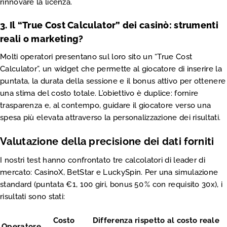
rinnovare la licenza.
3. Il “True Cost Calculator” dei casinò: strumenti
reali o marketing?
Molti operatori presentano sul loro sito un “True Cost
Calculator”, un widget che permette al giocatore di inserire la
puntata, la durata della sessione e il bonus attivo per ottenere
una stima del costo totale. L’obiettivo è duplice: fornire
trasparenza e, al contempo, guidare il giocatore verso una
spesa più elevata attraverso la personalizzazione dei risultati.
Valutazione della precisione dei dati forniti
I nostri test hanno confrontato tre calcolatori di leader di
mercato: CasinoX, BetStar e LuckySpin. Per una simulazione
standard (puntata €1, 100 giri, bonus 50 % con requisito 30x), i
risultati sono stati:
Costo
Differenza rispetto al costo reale
Operatore