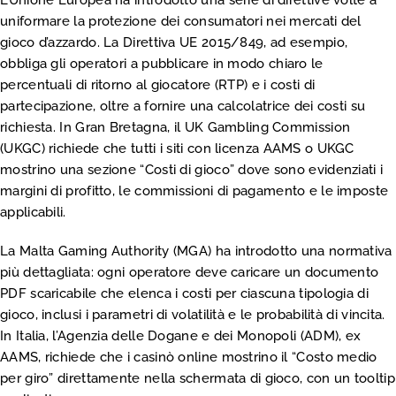
L’Unione Europea ha introdotto una serie di direttive volte a
uniformare la protezione dei consumatori nei mercati del
gioco d’azzardo. La Direttiva UE 2015/849, ad esempio,
obbliga gli operatori a pubblicare in modo chiaro le
percentuali di ritorno al giocatore (RTP) e i costi di
partecipazione, oltre a fornire una calcolatrice dei costi su
richiesta. In Gran Bretagna, il UK Gambling Commission
(UKGC) richiede che tutti i siti con licenza AAMS o UKGC
mostrino una sezione “Costi di gioco” dove sono evidenziati i
margini di profitto, le commissioni di pagamento e le imposte
applicabili.
La Malta Gaming Authority (MGA) ha introdotto una normativa
più dettagliata: ogni operatore deve caricare un documento
PDF scaricabile che elenca i costi per ciascuna tipologia di
gioco, inclusi i parametri di volatilità e le probabilità di vincita.
In Italia, l’Agenzia delle Dogane e dei Monopoli (ADM), ex
AAMS, richiede che i casinò online mostrino il “Costo medio
per giro” direttamente nella schermata di gioco, con un tooltip