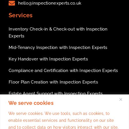
hello@inspectionexperts.co.uk
Services
Inventory Check-in & Check-out with Inspection
Experts
Mid-Tenancy Inspection with Inspection Experts
Key Handover with Inspection Experts
Compliance and Certification with Inspection Experts
Floor Plan Creation with Inspection Experts
Estate Agent Support with Inspection Experts
We serve cookies
White Label services for inventory companies
We serve cookies. We use tools, such as cookies, to
enable essential services and functionality on our site
and to collect data on how visitors interact with our site,