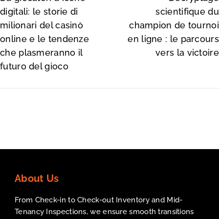
digitali: le storie di
scientifique du
milionari del casinò
champion de tournoi
online e le tendenze
en ligne : le parcours
che plasmeranno il
vers la victoire
futuro del gioco
About Us
From Check-in to Check-out Inventory and Mid-
Tenancy Inspections, we ensure smooth transitions