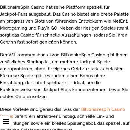
BillionaireSpin Casino hat seine Plattform speziell für
Jackpot‑Fans ausgebaut. Das Casino bietet eine breite Palette
an progressiven Slots von führenden Entwicklern wie NetEnt,
Microgaming und Play’n GO. Neben der riesigen Spielauswahl
sorgt das Casino für schnelle Auszahlungen, sodass Sie Ihren
Gewinn fast sofort genießen können.
Der Willkommensbonus von BillionaireSpin Casino gibt Ihnen
zusätzliches Startkapital, um mehrere Jackpot‑Spiele
auszuprobieren, ohne Ihr eigenes Geld zu stark zu belasten.
Für neue Spieler gibt es zudem einen Bonus ohne
Einzahlung, der sofort spielbar ist – ideal, um die
Funktionsweise von Jackpot‑Slots kennenzulernen, bevor Sie
echtes Geld einsetzen.
Diese Vorteile sind genau das, was der
Billionairespin Casino
Bonus
liefert: ein attraktiver Einstieg, schnelle Ein- und
Auszahlungen sowie ein breites Spielangebot, das speziell auf