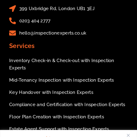
399 Uxbridge Rd, London UB1 3EJ
0203 404 2777
hello@inspectionexperts.co.uk
Services
Inventory Check-in & Check-out with Inspection
Experts
Mid-Tenancy Inspection with Inspection Experts
Key Handover with Inspection Experts
Compliance and Certification with Inspection Experts
Floor Plan Creation with Inspection Experts
Estate Agent Support with Inspection Experts