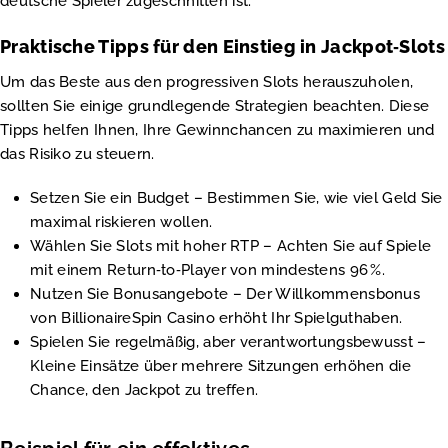
deutsche Spieler zugeschnitten ist.
Praktische Tipps für den Einstieg in Jackpot‑Slots
Um das Beste aus den progressiven Slots herauszuholen,
sollten Sie einige grundlegende Strategien beachten. Diese
Tipps helfen Ihnen, Ihre Gewinnchancen zu maximieren und
das Risiko zu steuern.
Setzen Sie ein Budget – Bestimmen Sie, wie viel Geld Sie
maximal riskieren wollen.
Wählen Sie Slots mit hoher RTP – Achten Sie auf Spiele
mit einem Return‑to‑Player von mindestens 96 %.
Nutzen Sie Bonusangebote – Der Willkommensbonus
von BillionaireSpin Casino erhöht Ihr Spielguthaben.
Spielen Sie regelmäßig, aber verantwortungsbewusst –
Kleine Einsätze über mehrere Sitzungen erhöhen die
Chance, den Jackpot zu treffen.