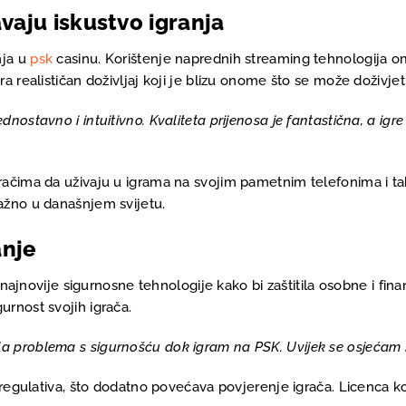
vaju iskustvo igranja
nja u
psk
casinu. Korištenje naprednih streaming tehnologija om
a realističan doživljaj koji je blizu onome što se može doživjet
jednostavno i intuitivno. Kvaliteta prijenosa je fantastična, a i
račima da uživaju u igrama na svojim pametnim telefonima i tab
ažno u današnjem svijetu.
anje
i najnovije sigurnosne tehnologije kako bi zaštitila osobne i fina
urnost svojih igrača.
a problema s sigurnošću dok igram na PSK. Uvijek se osjećam si
i regulativa, što dodatno povećava povjerenje igrača. Licenca ko