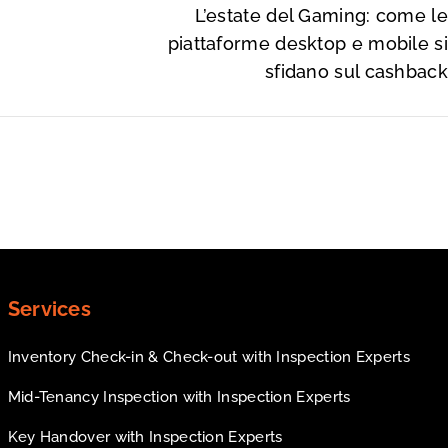
L’estate del Gaming: come le
piattaforme desktop e mobile si
sfidano sul cashback
Services
Inventory Check-in & Check-out with Inspection Experts
Mid-Tenancy Inspection with Inspection Experts
Key Handover with Inspection Experts