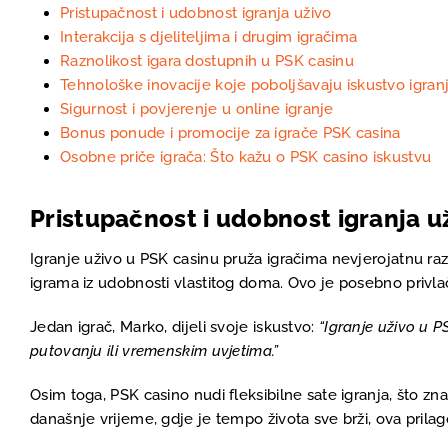
Pristupačnost i udobnost igranja uživo
Interakcija s djeliteljima i drugim igračima
Raznolikost igara dostupnih u PSK casinu
Tehnološke inovacije koje poboljšavaju iskustvo igran
Sigurnost i povjerenje u online igranje
Bonus ponude i promocije za igrače PSK casina
Osobne priče igrača: Što kažu o PSK casino iskustvu
Pristupačnost i udobnost igranja u
Igranje uživo u PSK casinu pruža igračima nevjerojatnu ra
igrama iz udobnosti vlastitog doma. Ovo je posebno privlač
Jedan igrač, Marko, dijeli svoje iskustvo:
“Igranje uživo u P
putovanju ili vremenskim uvjetima.”
Osim toga, PSK casino nudi fleksibilne sate igranja, što zna
današnje vrijeme, gdje je tempo života sve brži, ova prilag