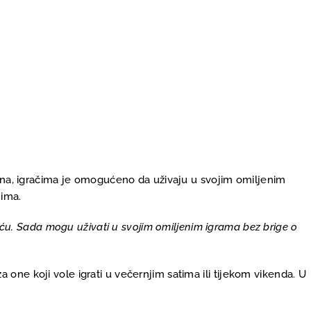
sina, igračima je omogućeno da uživaju u svojim omiljenim
jima.
reću. Sada mogu uživati u svojim omiljenim igrama bez brige o
za one koji vole igrati u večernjim satima ili tijekom vikenda. U