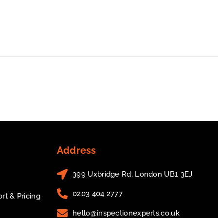
Address
399 Uxbridge Rd, London UB1 3EJ
0203 404 2777
t & Pricing
hello@inspectionexperts.co.uk