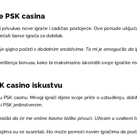
e PSK casina
 privukao nove igrače i zadržao postojeće. Ove ponude uključu
ćati šanse igrača za dobitak.
 je sjajno početi s dodatnim sredstvima. To mi je omogućilo da i
orištenja bonusa, kako bi maksimalno iskoristili svoje igračke 
K casino iskustvu
 u PSK casinu. Mnogi igrači dijele svoje priče o uzbuđenju, dobit
i PSK jedinstvenim.
slila da će me online kasino toliko privući. Uživam u svakom tr
 s kojima su se susretali, što može pomoći novim igračima da po