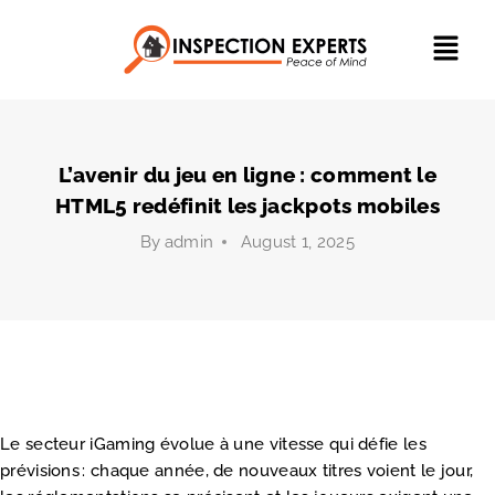
L’avenir du jeu en ligne : comment le
HTML5 redéfinit les jackpots mobiles
By
admin
August 1, 2025
Le secteur iGaming évolue à une vitesse qui défie les
prévisions : chaque année, de nouveaux titres voient le jour,