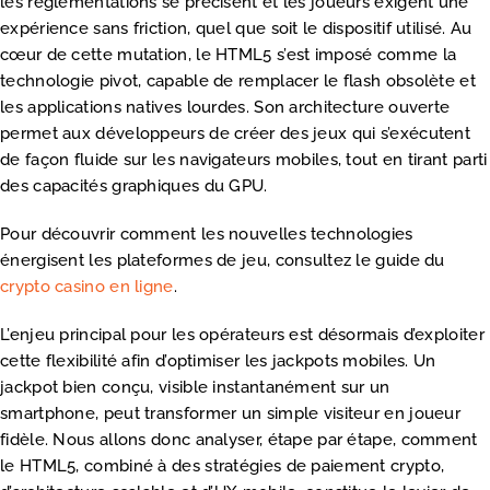
les réglementations se précisent et les joueurs exigent une
expérience sans friction, quel que soit le dispositif utilisé. Au
cœur de cette mutation, le HTML5 s’est imposé comme la
technologie pivot, capable de remplacer le flash obsolète et
les applications natives lourdes. Son architecture ouverte
permet aux développeurs de créer des jeux qui s’exécutent
de façon fluide sur les navigateurs mobiles, tout en tirant parti
des capacités graphiques du GPU.
Pour découvrir comment les nouvelles technologies
énergisent les plateformes de jeu, consultez le guide du
crypto casino en ligne
.
L’enjeu principal pour les opérateurs est désormais d’exploiter
cette flexibilité afin d’optimiser les jackpots mobiles. Un
jackpot bien conçu, visible instantanément sur un
smartphone, peut transformer un simple visiteur en joueur
fidèle. Nous allons donc analyser, étape par étape, comment
le HTML5, combiné à des stratégies de paiement crypto,