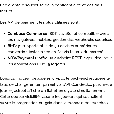
une clientèle soucieuse de la confidentialité et des frais
réduits.
Les API de paiement les plus utilisées sont :
Coinbase Commerce
: SDK JavaScript compatible avec
les navigateurs mobiles, gestion des webhooks sécurisés.
BitPay
: supporte plus de 50 devises numériques,
conversion instantanée en fiat via le taux du marché.
NOWPayments
: offre un endpoint REST léger, idéal pour
les applications HTML5 légères.
Lorsqu’un joueur dépose en crypto, le back‑end récupère le
taux de change en temps réel via l’API CoinGecko, puis met à
jour le jackpot affiché en fiat et en crypto simultanément.
Cette double visibilité rassure les joueurs qui souhaitent
suivre la progression du gain dans la monnaie de leur choix.