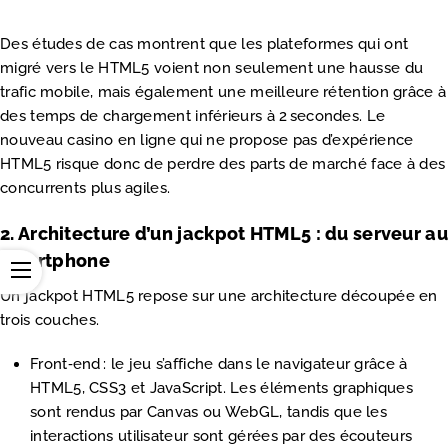
Des études de cas montrent que les plateformes qui ont
migré vers le HTML5 voient non seulement une hausse du
trafic mobile, mais également une meilleure rétention grâce à
des temps de chargement inférieurs à 2 secondes. Le
nouveau casino en ligne qui ne propose pas d’expérience
HTML5 risque donc de perdre des parts de marché face à des
concurrents plus agiles.
2. Architecture d’un jackpot HTML5 : du serveur au
smartphone
Un jackpot HTML5 repose sur une architecture découpée en
trois couches.
Front‑end : le jeu s’affiche dans le navigateur grâce à
HTML5, CSS3 et JavaScript. Les éléments graphiques
sont rendus par Canvas ou WebGL, tandis que les
interactions utilisateur sont gérées par des écouteurs