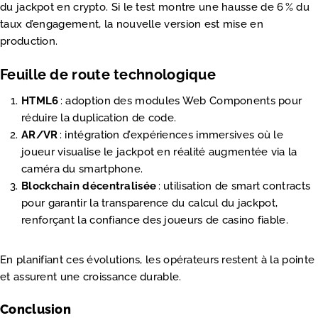
du jackpot en crypto. Si le test montre une hausse de 6 % du
taux d’engagement, la nouvelle version est mise en
production.
Feuille de route technologique
HTML6
: adoption des modules Web Components pour
réduire la duplication de code.
AR/VR
: intégration d’expériences immersives où le
joueur visualise le jackpot en réalité augmentée via la
caméra du smartphone.
Blockchain décentralisée
: utilisation de smart contracts
pour garantir la transparence du calcul du jackpot,
renforçant la confiance des joueurs de casino fiable.
En planifiant ces évolutions, les opérateurs restent à la pointe
et assurent une croissance durable.
Conclusion