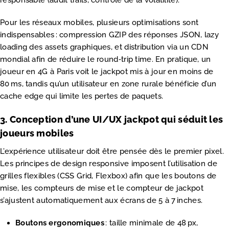
responsable (audit trails, contrôle de la volatilité).
Pour les réseaux mobiles, plusieurs optimisations sont
indispensables : compression GZIP des réponses JSON, lazy
loading des assets graphiques, et distribution via un CDN
mondial afin de réduire le round‑trip time. En pratique, un
joueur en 4G à Paris voit le jackpot mis à jour en moins de
80 ms, tandis qu’un utilisateur en zone rurale bénéficie d’un
cache edge qui limite les pertes de paquets.
3. Conception d’une UI/UX jackpot qui séduit les
joueurs mobiles
L’expérience utilisateur doit être pensée dès le premier pixel.
Les principes de design responsive imposent l’utilisation de
grilles flexibles (CSS Grid, Flexbox) afin que les boutons de
mise, les compteurs de mise et le compteur de jackpot
s’ajustent automatiquement aux écrans de 5 à 7 inches.
Boutons ergonomiques
: taille minimale de 48 px,