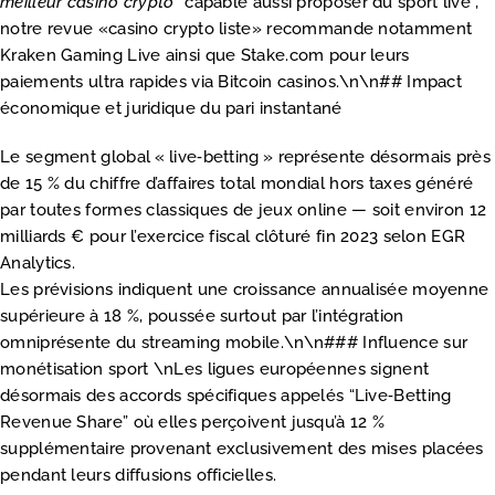
meilleur casino crypto
* capable aussi proposer du sport live ,
notre revue «casino crypto liste» recommande notamment
Kraken Gaming Live ainsi que Stake.com pour leurs
paiements ultra rapides via Bitcoin casinos.\n\n## Impact
économique et juridique du pari instantané
Le segment global « live‑betting » représente désormais près
de 15 % du chiffre d’affaires total mondial hors taxes généré
par toutes formes classiques de jeux online — soit environ 12
milliards € pour l’exercice fiscal clôturé fin 2023 selon EGR
Analytics.
Les prévisions indiquent une croissance annualisée moyenne
supérieure à 18 %, poussée surtout par l’intégration
omniprésente du streaming mobile.\n\n### Influence sur
monétisation sport \nLes ligues européennes signent
désormais des accords spécifiques appelés “Live‑Betting
Revenue Share” où elles perçoivent jusqu’à 12 %
supplémentaire provenant exclusivement des mises placées
pendant leurs diffusions officielles.