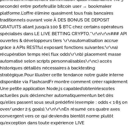
seconde) entre portefeuille bitcoin user → bookmaker
platforme.L’offre élimine quasiment tous frais bancaires
traditionnels ouvrant voie À DES BONUS DE DEPOSIT
GRATUITS allant jusqu’à 100 $ BTC chez certains opérateurs
spécialisés dans LE LIVE BETTING CRYPTO.*\r\n\r\n### API
ouvertes & développeurs tiers \r\nautomatisation accrue
grâce à APIs RESTful exposant fonctions suivantes:\r\na)
récupération temps réel flux odds\r\nb) placement masse
automatisé selon scripts personnalisables\r\nc) accès
historiques détaillés nécessaires à backtesting
stratégique.Pour illustrer cette tendance notre guide interne
disponible via FlashcardFr montre comment créer rapidement
Une petite application Node.js capabled’obtenirlescotes
actuelles puis déclencher automatiquementun bet dès
qu’elles passent sous seuil prédéfini (exemple : odds < 1·85 on
over/under 2·5 goals).\r\n\r\nEn résumé ces quatre axes
convergent vers ce qui deviendra bientôt norme plutôt
qu’exception dans toute expérience LIVE