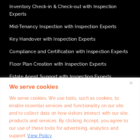
Inventory Check-in & Check-out with Inspection
Experts
Mid-Tenancy Inspection with Inspection Experts
Key Handover with Inspection Experts
Compliance and Certification with Inspection Experts
Floor Plan Creation with Inspection Experts
Estate Agent Support with Inspection Experts
We serve cookies
White Label services for inventory companies
We serve cookies. We use tools, such as cookies, to
enable essential services and functionality on our site
and to collect data on how visitors interact with our site,
products and services. By clicking Accept, you agree to
Website Design
By
Trulysocialmedia.co.uk
our use of these tools for advertising, analytics and
support
View Policy
Reach Truly Social Media On