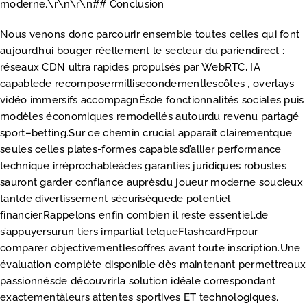
moderne.\r\n\r\n## Conclusion
Nous venons donc parcourir ensemble toutes celles qui font
aujourd’hui bouger réellement le secteur du pari­en­direct :
réseaux CDN ultra rapides propulsés par WebRTC, IA
capablede recomposermillisecondementlescôtes , overlays
vidéo immersifs accompagnÉsde fonctionnalités sociales puis
modèles économiques remodellés autourdu revenu partagé
sport–betting.Sur ce chemin crucial apparaît clairementque
seules celles plates-formes capablesd’allier performance
technique irréprochableàdes garanties juridiques robustes
sauront garder confiance auprèsdu joueur moderne soucieux
tantde divertissement sécuriséquede potentiel
financier.Rappelons enfin combien il reste essentiel,de
s’appuyersurun tiers impartial telqueFlashcardFrpour
comparer objectivementlesoffres avant toute inscription.Une
évaluation complète disponible dès maintenant permettreaux
passionnésde découvrirla solution idéale correspondant
exactementàleurs attentes sportives ET technologiques.​