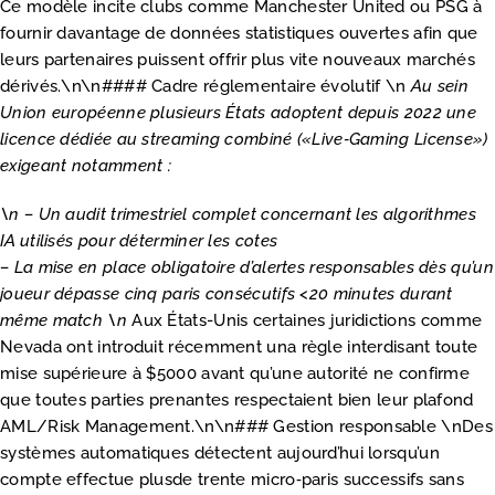
Ce modèle incite clubs comme Manchester United ou PSG à
fournir davantage de données statistiques ouvertes afin que
leurs partenaires puissent offrir plus vite nouveaux marchés
dérivés.\n\n#### Cadre réglementaire évolutif \n
Au sein
Union européenne plusieurs États adoptent depuis 2022 une
licence dédiée au streaming combiné («Live‐Gaming License»)
exigeant notamment :
\n – Un audit trimestriel complet concernant les algorithmes
IA utilisés pour déterminer les cotes
– La mise en place obligatoire d’alertes responsables dès qu’un
joueur dépasse cinq paris consécutifs <20 minutes durant
même match \n
Aux États-Unis certaines juridictions comme
Nevada ont introduit récemment una règle interdisant toute
mise supérieure à $5000 avant qu’une autorité ne confirme
que toutes parties prenantes respectaient bien leur plafond
AML/Risk Management.\n\n### Gestion responsable \nDes
systèmes automatiques détectent aujourd’hui lorsqu’un
compte effectue plusde trente micro‑paris successifs sans