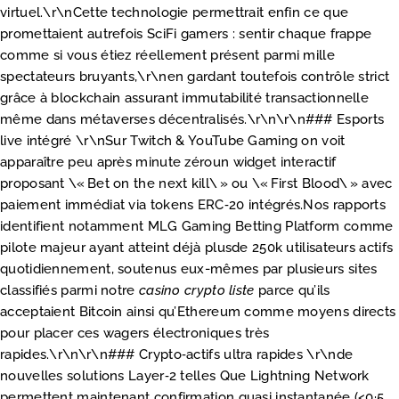
virtuel.\r\nCette technologie permettrait enfin ce que
promettaient autrefois SciFi gamers : sentir chaque frappe
comme si vous étiez réellement présent parmi mille
spectateurs bruyants,\r\nen gardant toutefois contrôle strict
grâce à blockchain assurant immutabilité transactionnelle
même dans métaverses décentralisés.\r\n\r\n### Esports
live intégré \r\nSur Twitch & YouTube Gaming on voit
apparaître peu après minute zéroun widget interactif
proposant \« Bet on the next kill\ » ou \« First Blood\ » avec
paiement immédiat via tokens ERC‑20 intégrés.Nos rapports
identifient notamment MLG Gaming Betting Platform comme
pilote majeur ayant atteint déjà plusde 250k utilisateurs actifs
quotidiennement, soutenus eux-mêmes par plusieurs sites
classifiés parmi notre
casino crypto liste
parce qu’ils
acceptaient Bitcoin ainsi qu’Ethereum comme moyens directs
pour placer ces wagers électroniques très
rapides.\r\n\r\n### Crypto‑actifs ultra rapides \r\nde
nouvelles solutions Layer‑2 telles Que Lightning Network
permettent maintenant confirmation quasi instantanée (<0·5