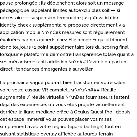
pause prolongée ; ils déclenchent alors soit un message
pédagogique rappelant limites autoexcluibles soit — si
nécessaire — suspension temporaire jusqu’à validation
identity check supplémentaire proposée directement via
application mobile.\n\nCes mesures sont régulièrement
évaluées par nos experts chez Flashcode.Fr qui attribuent
donc toujours +1 point supplémentaire lors du scoring final
lorsqu’une plateforme démontre transparence totale quant à
ses mécanismes anti‐addiction.\n\n## L’avenir du pari en
direct : tendances émergentes à surveiller
La prochaine vague pourrait bien transformer votre salon
voire votre casque VR complet…\r\n\r\n### Réalité
augmentée / réalité virtuelle \r\nDes fournisseurs testent
déjà des expériences où vous êtes projeté virtuellement
derrière la ligne médiane grâce à Oculus Quest Pro ; depuis
cet espace immersif vous pouvez placer vos mises
simplement avec votre regard («gaze betting») tout en
suivant statistique overlay affichée autourdu terrain