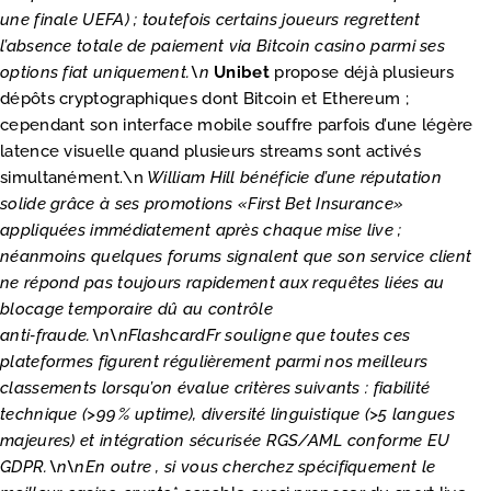
une finale UEFA) ; toutefois certains joueurs regrettent
l’absence totale de paiement via Bitcoin casino parmi ses
options fiat uniquement.\n
Unibet
propose déjà plusieurs
dépôts cryptographiques dont Bitcoin et Ethereum ;
cependant son interface mobile souffre parfois d’une légère
latence visuelle quand plusieurs streams sont activés
simultanément.\n
William Hill
bénéficie d’une réputation
solide grâce à ses promotions «​First Bet Insurance​»
appliquées immédiatement après chaque mise live ;
néanmoins quelques forums signalent que son service client
ne répond pas toujours rapidement aux requêtes liées au
blocage temporaire dû au contrôle
anti‑fraude.\n\nFlashcardFr souligne que toutes ces
plateformes figurent régulièrement parmi nos meilleurs
classements lorsqu’on évalue critères suivants : fiabilité
technique (>99 % uptime), diversité linguistique (>5 langues
majeures) et intégration sécurisée RGS/AML conforme EU
GDPR.\n\nEn outre , si vous cherchez spécifiquement
le