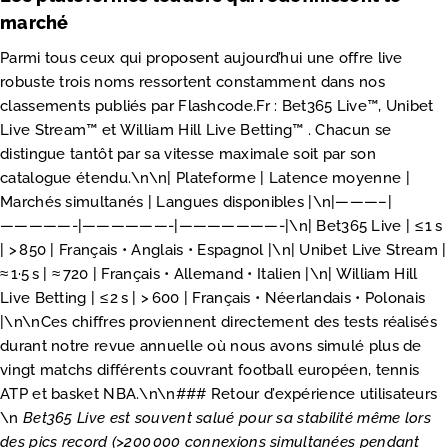
marché
Parmi tous ceux qui proposent aujourd’hui une offre live
robuste trois noms ressortent constamment dans nos
classements publiés par Flashcode.Fr : Bet365 Live™, Unibet
Live Stream™ et William Hill Live Betting™ . Chacun se
distingue tantôt par sa vitesse maximale soit par son
catalogue étendu.\n\n| Plateforme | Latence moyenne |
Marchés simultanés | Langues disponibles |\n|———–|
—————-|——————-|———————-|\n| Bet365 Live | ≤ 1 s
| > 850 | Français • Anglais • Espagnol |\n| Unibet Live Stream |
≈ 1·5 s | ≈ 720 | Français • Allemand • Italien |\n| William Hill
Live Betting | ≤ 2 s | > 600 | Français • Néerlandais • Polonais
|\n\nCes chiffres proviennent directement des tests réalisés
durant notre revue annuelle où nous avons simulé plus de
vingt matchs différents couvrant football européen, tennis
ATP et basket NBA.\n\n### Retour d’expérience utilisateurs
\n
Bet365 Live
est souvent salué pour sa stabilité même lors
des pics record (>200 000 connexions simultanées pendant