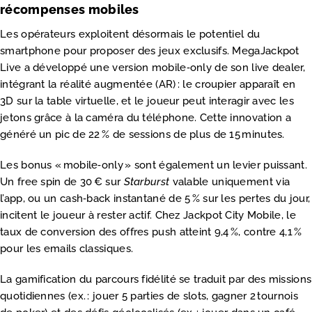
récompenses mobiles
Les opérateurs exploitent désormais le potentiel du
smartphone pour proposer des jeux exclusifs. MegaJackpot
Live a développé une version mobile‑only de son live dealer,
intégrant la réalité augmentée (AR) : le croupier apparaît en
3D sur la table virtuelle, et le joueur peut interagir avec les
jetons grâce à la caméra du téléphone. Cette innovation a
généré un pic de 22 % de sessions de plus de 15 minutes.
Les bonus « mobile‑only » sont également un levier puissant.
Un free spin de 30 € sur
Starburst
valable uniquement via
l’app, ou un cash‑back instantané de 5 % sur les pertes du jour,
incitent le joueur à rester actif. Chez Jackpot City Mobile, le
taux de conversion des offres push atteint 9,4 %, contre 4,1 %
pour les emails classiques.
La gamification du parcours fidélité se traduit par des missions
quotidiennes (ex. : jouer 5 parties de slots, gagner 2 tournois