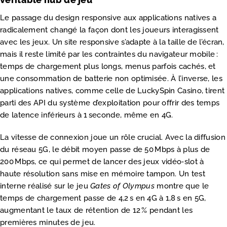
Le passage du design responsive aux applications natives a
radicalement changé la façon dont les joueurs interagissent
avec les jeux. Un site responsive s’adapte à la taille de l’écran,
mais il reste limité par les contraintes du navigateur mobile :
temps de chargement plus longs, menus parfois cachés, et
une consommation de batterie non optimisée. À l’inverse, les
applications natives, comme celle de LuckySpin Casino, tirent
parti des API du système d’exploitation pour offrir des temps
de latence inférieurs à 1 seconde, même en 4G.
La vitesse de connexion joue un rôle crucial. Avec la diffusion
du réseau 5G, le débit moyen passe de 50 Mbps à plus de
200 Mbps, ce qui permet de lancer des jeux vidéo‑slot à
haute résolution sans mise en mémoire tampon. Un test
interne réalisé sur le jeu
Gates of Olympus
montre que le
temps de chargement passe de 4,2 s en 4G à 1,8 s en 5G,
augmentant le taux de rétention de 12 % pendant les
premières minutes de jeu.