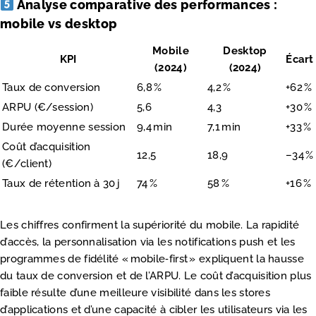
Analyse comparative des performances :
mobile vs desktop
Mobile
Desktop
KPI
Écart
(2024)
(2024)
Taux de conversion
6,8 %
4,2 %
+62 %
ARPU (€/session)
5,6
4,3
+30 %
Durée moyenne session
9,4 min
7,1 min
+33 %
Coût d’acquisition
12,5
18,9
–34 %
(€/client)
Taux de rétention à 30 j
74 %
58 %
+16 %
Les chiffres confirment la supériorité du mobile. La rapidité
d’accès, la personnalisation via les notifications push et les
programmes de fidélité « mobile‑first » expliquent la hausse
du taux de conversion et de l’ARPU. Le coût d’acquisition plus
faible résulte d’une meilleure visibilité dans les stores
d’applications et d’une capacité à cibler les utilisateurs via les