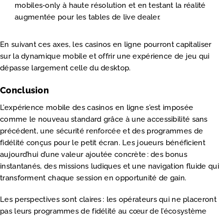
mobiles‑only à haute résolution et en testant la réalité
augmentée pour les tables de live dealer.
En suivant ces axes, les casinos en ligne pourront capitaliser
sur la dynamique mobile et offrir une expérience de jeu qui
dépasse largement celle du desktop.
Conclusion
L’expérience mobile des casinos en ligne s’est imposée
comme le nouveau standard grâce à une accessibilité sans
précédent, une sécurité renforcée et des programmes de
fidélité conçus pour le petit écran. Les joueurs bénéficient
aujourd’hui d’une valeur ajoutée concrète : des bonus
instantanés, des missions ludiques et une navigation fluide qui
transforment chaque session en opportunité de gain.
Les perspectives sont claires : les opérateurs qui ne placeront
pas leurs programmes de fidélité au cœur de l’écosystème