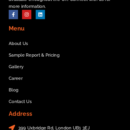
more information.
Menu
About Us
Sample Report & Pricing
Gallery
Career
Blog
Contact Us
Address
399 Uxbridge Rd, London UB1 3EJ