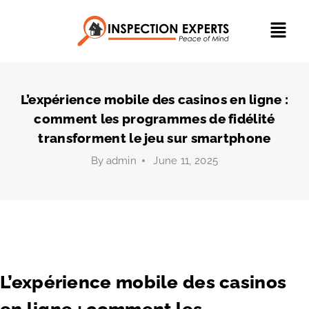
L’expérience mobile des casinos en ligne :
comment les programmes de fidélité
transforment le jeu sur smartphone
By
admin
June 11, 2025
L’expérience mobile des casinos