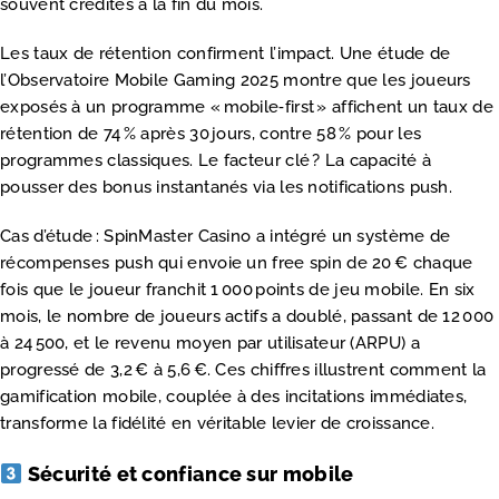
souvent crédités à la fin du mois.
Les taux de rétention confirment l’impact. Une étude de
l’Observatoire Mobile Gaming 2025 montre que les joueurs
exposés à un programme « mobile‑first » affichent un taux de
rétention de 74 % après 30 jours, contre 58 % pour les
programmes classiques. Le facteur clé ? La capacité à
pousser des bonus instantanés via les notifications push.
Cas d’étude : SpinMaster Casino a intégré un système de
récompenses push qui envoie un free spin de 20 € chaque
fois que le joueur franchit 1 000 points de jeu mobile. En six
mois, le nombre de joueurs actifs a doublé, passant de 12 000
à 24 500, et le revenu moyen par utilisateur (ARPU) a
progressé de 3,2 € à 5,6 €. Ces chiffres illustrent comment la
gamification mobile, couplée à des incitations immédiates,
transforme la fidélité en véritable levier de croissance.
Sécurité et confiance sur mobile