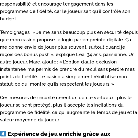
responsabilité et encourage l’engagement dans les
programmes de fidélité, car le joueur sait qu’il contrôle son
budget.
Témoignages : « Je me sens beaucoup plus en sécurité depuis
que mon casino propose le login par empreinte digitale. Ça
me donne envie de jouer plus souvent, surtout quand je
reçois des bonus push », explique Léa, 34 ans, parisienne. Un
autre joueur, Marc, ajoute : « L’option d’auto‑exclusion
instantanée m’a permis de prendre du recul sans perdre mes
points de fidélité. Le casino a simplement réinitialisé mon
statut, ce qui montre qu’ils respectent les joueurs. »
Ces mesures de sécurité créent un cercle vertueux : plus le
joueur se sent protégé, plus il accepte les incitations du
programme de fidélité, ce qui augmente le temps de jeu et la
valeur moyenne du joueur.
Expérience de jeu enrichie grâce aux