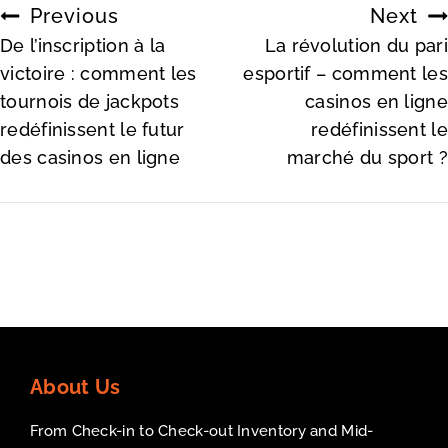
Previous
Next
De l’inscription à la
La révolution du pari
victoire : comment les
esportif – comment les
tournois de jackpots
casinos en ligne
redéfinissent le futur
redéfinissent le
des casinos en ligne
marché du sport ?
About Us
From Check-in to Check-out Inventory and Mid-