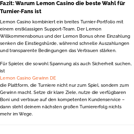
Fazit: Warum Lemon Casino die beste Wahl für
Turnier‑Fans ist
Lemon Casino kombiniert ein breites Turnier‑Portfolio mit
einem erstklassigen Support-Team. Der Lemon
Willkommensbonus und der Lemon Bonus ohne Einzahlung
senken die Einstiegshürde, während schnelle Auszahlungen
und transparente Bedingungen das Vertrauen stärken.
Für Spieler, die sowohl Spannung als auch Sicherheit suchen,
ist
Lemon Casino Gewinn DE
die Plattform, die Turniere nicht nur zum Spiel, sondern zum
Gewinn macht. Setze dir klare Ziele, nutze die verfügbaren
Boni und vertraue auf den kompetenten Kundenservice –
dann steht deinem nächsten großen Turniererfolg nichts
mehr im Wege.