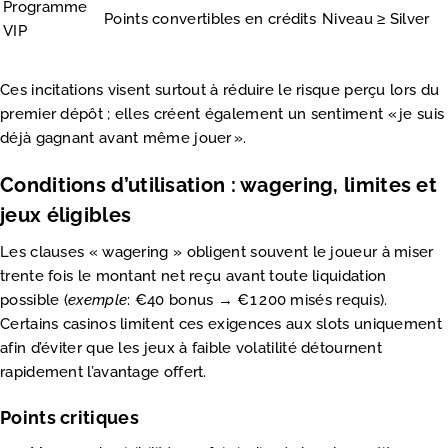
Programme
Points convertibles en crédits
Niveau ≥ Silver
VIP
Ces incitations visent surtout à réduire le risque perçu lors du
premier dépôt ; elles créent également un sentiment « je suis
déjà gagnant avant même jouer ».
Conditions d’utilisation : wagering, limites et
jeux éligibles
Les clauses « wagering » obligent souvent le joueur à miser
trente fois le montant net reçu avant toute liquidation
possible (
exemple
: €40 bonus → €1 200 misés requis).
Certains casinos limitent ces exigences aux slots uniquement
afin d’éviter que les jeux à faible volatilité détournent
rapidement l’avantage offert.
Points critiques