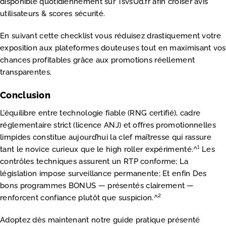
disponible quotidiennement sur TsvsUd.fr afin croiser avis
utilisateurs & scores sécurité.
En suivant cette checklist vous réduisez drastiquement votre
exposition aux plateformes douteuses tout en maximisant vos
chances profitables grâce aux promotions réellement
transparentes.
Conclusion
L’équilibre entre technologie fiable (RNG certifié), cadre
réglementaire strict (licence ANJ) et offres promotionnelles
limpides constitue aujourd’hui la clef maîtresse qui rassure
tant le novice curieux que le high roller expérimenté.^¹ Les
contrôles techniques assurent un RTP conforme; La
législation impose surveillance permanente; Et enfin Des
bons programmes BONUS — présentés clairement —
renforcent confiance plutôt que suspicion.^²
Adoptez dès maintenant notre guide pratique présenté