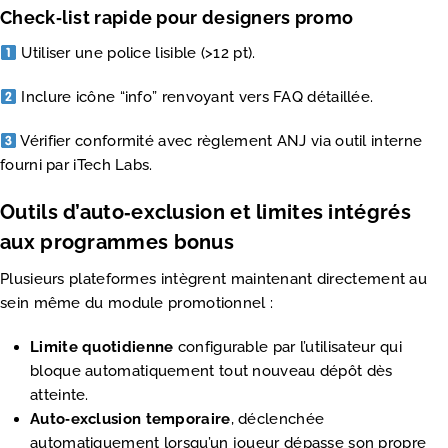
Check‑list rapide pour designers promo
Utiliser une police lisible (>12 pt).
Inclure icône “info” renvoyant vers FAQ détaillée.
Vérifier conformité avec règlement ANJ via outil interne
fourni par iTech Labs.
Outils d’auto‑exclusion et limites intégrés
aux programmes bonus
Plusieurs plateformes intègrent maintenant directement au
sein même du module promotionnel :
Limite quotidienne
configurable par l’utilisateur qui
bloque automatiquement tout nouveau dépôt dès
atteinte.
Auto‑exclusion temporaire
, déclenchée
automatiquement lorsqu’un joueur dépasse son propre