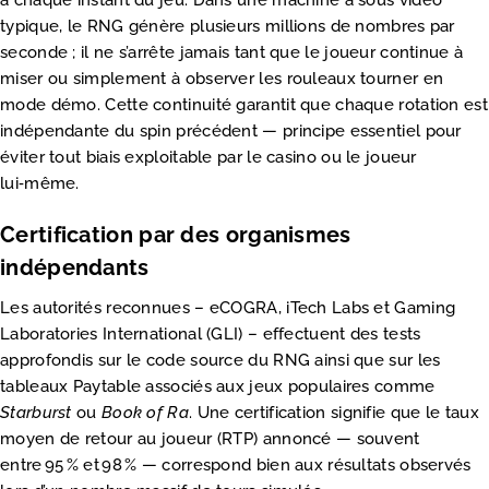
à chaque instant du jeu. Dans une machine à sous vidéo
typique, le RNG génère plusieurs millions de nombres par
seconde ; il ne s’arrête jamais tant que le joueur continue à
miser ou simplement à observer les rouleaux tourner en
mode démo. Cette continuité garantit que chaque rotation est
indépendante du spin précédent — principe essentiel pour
éviter tout biais exploitable par le casino ou le joueur
lui‑même.
Certification par des organismes
indépendants
Les autorités reconnues – eCOGRA, iTech Labs et Gaming
Laboratories International (GLI) – effectuent des tests
approfondis sur le code source du RNG ainsi que sur les
tableaux Paytable associés aux jeux populaires comme
Starburst
ou
Book of Ra
. Une certification signifie que le taux
moyen de retour au joueur (RTP) annoncé — souvent
entre 95 % et 98 % — correspond bien aux résultats observés