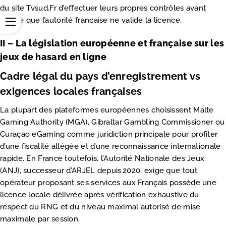
du site Tvsud.Fr d’effectuer leurs propres contrôles avant
même que l’autorité française ne valide la licence.
II – La législation européenne et française sur les
jeux de hasard en ligne
Cadre légal du pays d’enregistrement vs
exigences locales françaises
La plupart des plateformes européennes choisissent Malte
Gaming Authority (MGA), Gibraltar Gambling Commissioner ou
Curaçao eGaming comme juridiction principale pour profiter
d’une fiscalité allégée et d’une reconnaissance internationale
rapide. En France toutefois, l’Autorité Nationale des Jeux
(ANJ), successeur d’ARJEL depuis 2020, exige que tout
opérateur proposant ses services aux Français possède une
licence locale délivrée après vérification exhaustive du
respect du RNG et du niveau maximal autorisé de mise
maximale par session.