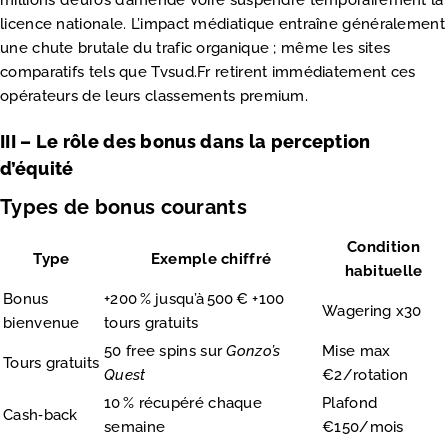
millions d’euros d’amende voire suspendre temporairement la
licence nationale. L’impact médiatique entraîne généralement
une chute brutale du trafic organique ; même les sites
comparatifs tels que Tvsud.Fr retirent immédiatement ces
opérateurs de leurs classements premium.
III – Le rôle des bonus dans la perception
d’équité
Types de bonus courants
Condition
Type
Exemple chiffré
habituelle
Bonus
+200 % jusqu’à 500 € +100
Wagering x30
bienvenue
tours gratuits
50 free spins sur
Gonzo’s
Mise max
Tours gratuits
Quest
€2/rotation
10 % récupéré chaque
Plafond
Cash‑back
semaine
€150/mois