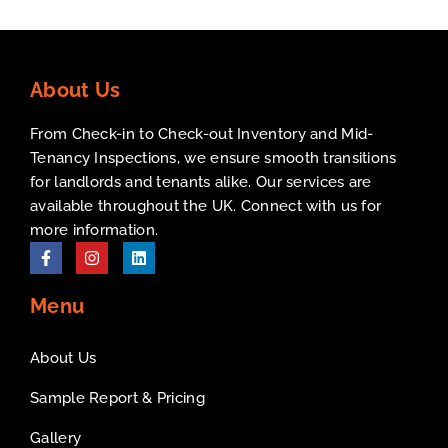
About Us
From Check-in to Check-out Inventory and Mid-
Tenancy Inspections, we ensure smooth transitions
for landlords and tenants alike. Our services are
available throughout the UK. Connect with us for
more information.
Menu
About Us
Sample Report & Pricing
Gallery