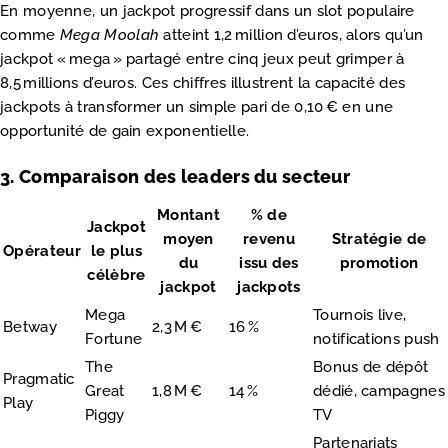
En moyenne, un jackpot progressif dans un slot populaire
comme
Mega Moolah
atteint 1,2 million d’euros, alors qu’un
jackpot « mega » partagé entre cinq jeux peut grimper à
8,5 millions d’euros. Ces chiffres illustrent la capacité des
jackpots à transformer un simple pari de 0,10 € en une
opportunité de gain exponentielle.
3. Comparaison des leaders du secteur
Montant
% de
Jackpot
moyen
revenu
Stratégie de
Opérateur
le plus
du
issu des
promotion
célèbre
jackpot
jackpots
Mega
Tournois live,
Betway
2,3 M €
16 %
Fortune
notifications push
The
Bonus de dépôt
Pragmatic
Great
1,8 M €
14 %
dédié, campagnes
Play
Piggy
TV
Partenariats