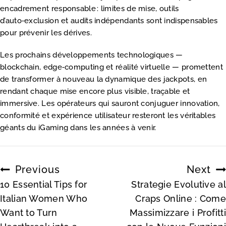
encadrement responsable : limites de mise, outils
d’auto‑exclusion et audits indépendants sont indispensables
pour prévenir les dérives.
Les prochains développements technologiques —
blockchain, edge‑computing et réalité virtuelle — promettent
de transformer à nouveau la dynamique des jackpots, en
rendant chaque mise encore plus visible, traçable et
immersive. Les opérateurs qui sauront conjuguer innovation,
conformité et expérience utilisateur resteront les véritables
géants du iGaming dans les années à venir.
Previous
Next
10 Essential Tips for
Strategie Evolutive al
Italian Women Who
Craps Online : Come
Want to Turn
Massimizzare i Profitti