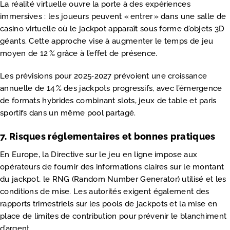
La réalité virtuelle ouvre la porte à des expériences
immersives : les joueurs peuvent « entrer » dans une salle de
casino virtuelle où le jackpot apparaît sous forme d’objets 3D
géants. Cette approche vise à augmenter le temps de jeu
moyen de 12 % grâce à l’effet de présence.
Les prévisions pour 2025‑2027 prévoient une croissance
annuelle de 14 % des jackpots progressifs, avec l’émergence
de formats hybrides combinant slots, jeux de table et paris
sportifs dans un même pool partagé.
7. Risques réglementaires et bonnes pratiques
En Europe, la Directive sur le jeu en ligne impose aux
opérateurs de fournir des informations claires sur le montant
du jackpot, le RNG (Random Number Generator) utilisé et les
conditions de mise. Les autorités exigent également des
rapports trimestriels sur les pools de jackpots et la mise en
place de limites de contribution pour prévenir le blanchiment
d’argent.