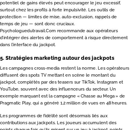
potentiel de gains élevés peut encourager le jeu excessif,
surtout chez les profils à forte impulsivité. Les outils de
protection — limites de mise, auto‑exclusion, rappels de
temps de jeu — sont donc cruciaux.
Psychologuedutravail.Com recommande aux opérateurs
d’intégrer des alertes de comportement à risque directement
dans l’interface du jackpot.
5. Stratégies marketing autour des jackpots
Les campagnes cross‑media restent la norme. Les opérateurs
diffusent des spots TV mettant en scène le montant du
jackpot, complétés par des teasers sur TikTok, Instagram et
YouTube, souvent avec des influenceurs du secteur. Un
exemple marquant est la campagne « Chasse au Mega » de
Pragmatic Play, qui a généré 1,2 million de vues en 48 heures.
Les programmes de fidélité sont désormais liés aux
contributions aux jackpots. Les joueurs accumulent des
points chaque fois qu’ils misent sur un jeu à jackpot, points