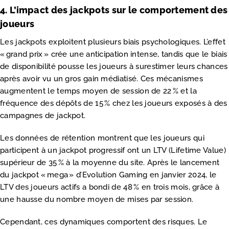
4. L’impact des jackpots sur le comportement des
joueurs
Les jackpots exploitent plusieurs biais psychologiques. L’effet
« grand prix » crée une anticipation intense, tandis que le biais
de disponibilité pousse les joueurs à surestimer leurs chances
après avoir vu un gros gain médiatisé. Ces mécanismes
augmentent le temps moyen de session de 22 % et la
fréquence des dépôts de 15 % chez les joueurs exposés à des
campagnes de jackpot.
Les données de rétention montrent que les joueurs qui
participent à un jackpot progressif ont un LTV (Lifetime Value)
supérieur de 35 % à la moyenne du site. Après le lancement
du jackpot « mega » d’Evolution Gaming en janvier 2024, le
LTV des joueurs actifs a bondi de 48 % en trois mois, grâce à
une hausse du nombre moyen de mises par session.
Cependant, ces dynamiques comportent des risques. Le