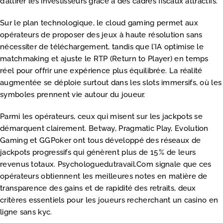
d’attirer les investisseurs grâce à des cadres fiscaux attractifs.
Sur le plan technologique, le cloud gaming permet aux
opérateurs de proposer des jeux à haute résolution sans
nécessiter de téléchargement, tandis que l’IA optimise le
matchmaking et ajuste le RTP (Return to Player) en temps
réel pour offrir une expérience plus équilibrée. La réalité
augmentée se déploie surtout dans les slots immersifs, où les
symboles prennent vie autour du joueur.
Parmi les opérateurs, ceux qui misent sur les jackpots se
démarquent clairement. Betway, Pragmatic Play, Evolution
Gaming et GGPoker ont tous développé des réseaux de
jackpots progressifs qui génèrent plus de 15 % de leurs
revenus totaux. Psychologuedutravail.Com signale que ces
opérateurs obtiennent les meilleures notes en matière de
transparence des gains et de rapidité des retraits, deux
critères essentiels pour les joueurs recherchant un casino en
ligne sans kyc.