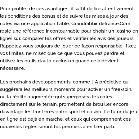
Pour profiter de ces avantages, il suffit de lire attentivement
les conditions des bonus et de suivre les mises à jour des
cotes via une application fiable. Grandrabbindefrance.Com
reste une référence incontournable pour choisir un [casino en
ligne] sûr, comparer les offres et vérifier les avis des joueurs.
Rappelez‑vous toujours de jouer de façon responsable : fixez
vos limites, ne misez que ce que vous pouvez perdre et
utilisez les outils d’auto‑exclusion quand cela devient
nécessaire.
Les prochains développements, comme l’IA prédictive qui
suggérera les meilleurs moments pour activer un free‑spin,
ou la réalité augmentée qui superposera les cotes
directement sur le terrain, promettent de brouiller encore
davantage les frontières entre sport et casino. Le futur du jeu
en ligne est déjà en marche, et ceux qui comprennent ces
nouvelles règles seront les premiers à en tirer parti.