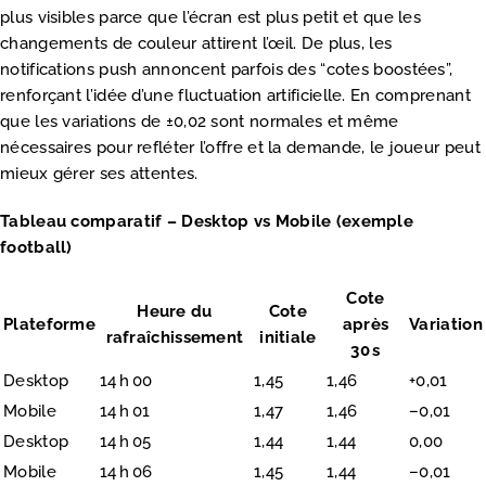
plus visibles parce que l’écran est plus petit et que les
changements de couleur attirent l’œil. De plus, les
notifications push annoncent parfois des “cotes boostées”,
renforçant l’idée d’une fluctuation artificielle. En comprenant
que les variations de ±0,02 sont normales et même
nécessaires pour refléter l’offre et la demande, le joueur peut
mieux gérer ses attentes.
Tableau comparatif – Desktop vs Mobile (exemple
football)
Cote
Heure du
Cote
Plateforme
après
Variation
rafraîchissement
initiale
30 s
Desktop
14 h 00
1,45
1,46
+0,01
Mobile
14 h 01
1,47
1,46
–0,01
Desktop
14 h 05
1,44
1,44
0,00
Mobile
14 h 06
1,45
1,44
–0,01