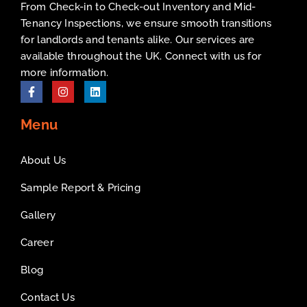
From Check-in to Check-out Inventory and Mid-
Tenancy Inspections, we ensure smooth transitions
for landlords and tenants alike. Our services are
available throughout the UK. Connect with us for
more information.
Menu
About Us
Sample Report & Pricing
Gallery
Career
Blog
Contact Us