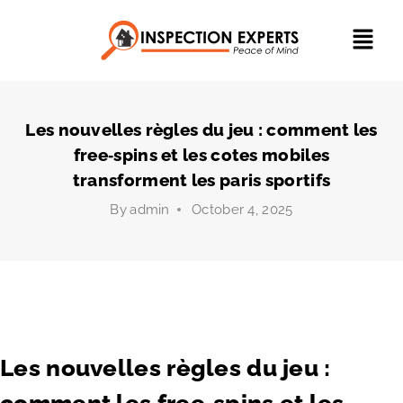
Les nouvelles règles du jeu : comment les
free‑spins et les cotes mobiles
transforment les paris sportifs
By
admin
October 4, 2025
Les nouvelles règles du jeu :