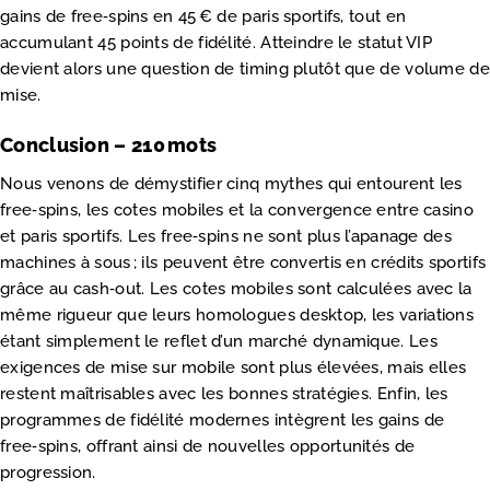
gains de free‑spins en 45 € de paris sportifs, tout en
accumulant 45 points de fidélité. Atteindre le statut VIP
devient alors une question de timing plutôt que de volume de
mise.
Conclusion – 210 mots
Nous venons de démystifier cinq mythes qui entourent les
free‑spins, les cotes mobiles et la convergence entre casino
et paris sportifs. Les free‑spins ne sont plus l’apanage des
machines à sous ; ils peuvent être convertis en crédits sportifs
grâce au cash‑out. Les cotes mobiles sont calculées avec la
même rigueur que leurs homologues desktop, les variations
étant simplement le reflet d’un marché dynamique. Les
exigences de mise sur mobile sont plus élevées, mais elles
restent maîtrisables avec les bonnes stratégies. Enfin, les
programmes de fidélité modernes intègrent les gains de
free‑spins, offrant ainsi de nouvelles opportunités de
progression.