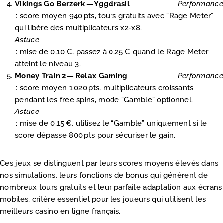
Vikings Go Berzerk — Yggdrasil
Performance
: score moyen 940 pts, tours gratuits avec “Rage Meter”
qui libère des multiplicateurs x2‑x8.
Astuce
: mise de 0,10 €, passez à 0,25 € quand le Rage Meter
atteint le niveau 3.
Money Train 2 — Relax Gaming
Performance
: score moyen 1 020 pts, multiplicateurs croissants
pendant les free spins, mode “Gamble” optionnel.
Astuce
: mise de 0,15 €, utilisez le “Gamble” uniquement si le
score dépasse 800 pts pour sécuriser le gain.
Ces jeux se distinguent par leurs scores moyens élevés dans
nos simulations, leurs fonctions de bonus qui génèrent de
nombreux tours gratuits et leur parfaite adaptation aux écrans
mobiles, critère essentiel pour les joueurs qui utilisent les
meilleurs casino en ligne français.