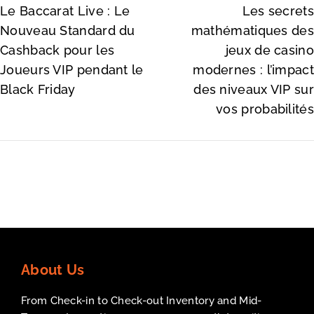
Le Baccarat Live : Le
Les secrets
Nouveau Standard du
mathématiques des
Cashback pour les
jeux de casino
Joueurs VIP pendant le
modernes : l’impact
Black Friday
des niveaux VIP sur
vos probabilités
About Us
From Check-in to Check-out Inventory and Mid-