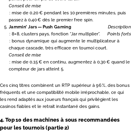
Conseil de mise
: mise de 0,20 € pendant les 10 premières minutes, puis
passez à 0,40 € dès le premier free spin.
Jammin’ Jars — Push Gaming
Description
: 8×8, clusters pays, fonction “Jar multiplier”.
Points forts
: bonus dynamique qui augmente le multiplicateur à
chaque cascade, très efficace en tournoi court.
Conseil de mise
: mise de 0,15 € en continu, augmentez à 0,30 € quand le
compteur de jars atteint 5.
Ces cinq titres combinent un RTP supérieur à 96 %, des bonus
fréquents et une compatibilité mobile irréprochable, ce qui
les rend adaptés aux joueurs français qui privilégient les
casinos fiables et le retrait instantané des gains.
4. Top 10 des machines à sous recommandées
pour les tournois (partie 2)