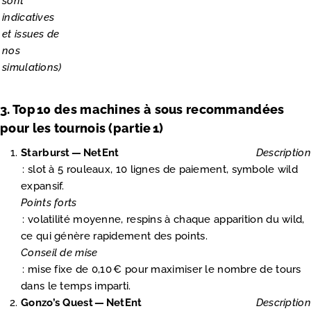
sont
indicatives
et issues de
nos
simulations)
3. Top 10 des machines à sous recommandées
pour les tournois (partie 1)
Starburst — NetEnt
Description
: slot à 5 rouleaux, 10 lignes de paiement, symbole wild
expansif.
Points forts
: volatilité moyenne, respins à chaque apparition du wild,
ce qui génère rapidement des points.
Conseil de mise
: mise fixe de 0,10 € pour maximiser le nombre de tours
dans le temps imparti.
Gonzo’s Quest — NetEnt
Description