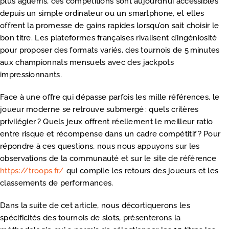
plus aguerris, ces compétitions sont aujourd’hui accessibles
depuis un simple ordinateur ou un smartphone, et elles
offrent la promesse de gains rapides lorsqu’on sait choisir le
bon titre. Les plateformes françaises rivalisent d’ingéniosité
pour proposer des formats variés, des tournois de 5 minutes
aux championnats mensuels avec des jackpots
impressionnants.
Face à une offre qui dépasse parfois les mille références, le
joueur moderne se retrouve submergé : quels critères
privilégier ? Quels jeux offrent réellement le meilleur ratio
entre risque et récompense dans un cadre compétitif ? Pour
répondre à ces questions, nous nous appuyons sur les
observations de la communauté et sur le site de référence
https://troops.fr/
qui compile les retours des joueurs et les
classements de performances.
Dans la suite de cet article, nous décortiquerons les
spécificités des tournois de slots, présenterons la