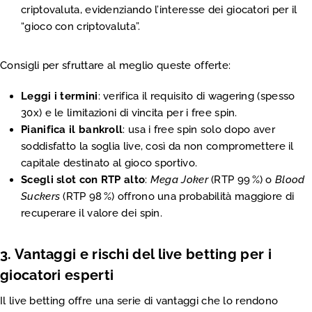
criptovaluta, evidenziando l’interesse dei giocatori per il
“gioco con criptovaluta”.
Consigli per sfruttare al meglio queste offerte:
Leggi i termini
: verifica il requisito di wagering (spesso
30x) e le limitazioni di vincita per i free spin.
Pianifica il bankroll
: usa i free spin solo dopo aver
soddisfatto la soglia live, così da non compromettere il
capitale destinato al gioco sportivo.
Scegli slot con RTP alto
:
Mega Joker
(RTP 99 %) o
Blood
Suckers
(RTP 98 %) offrono una probabilità maggiore di
recuperare il valore dei spin.
3. Vantaggi e rischi del live betting per i
giocatori esperti
Il live betting offre una serie di vantaggi che lo rendono