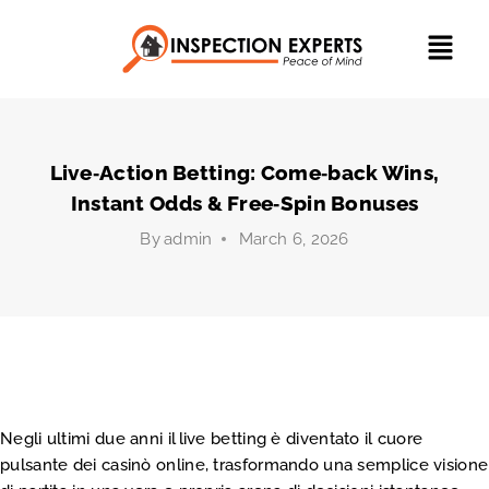
Live‑Action Betting: Come‑back Wins,
Instant Odds & Free‑Spin Bonuses
By
admin
March 6, 2026
Negli ultimi due anni il live betting è diventato il cuore
pulsante dei casinò online, trasformando una semplice visione