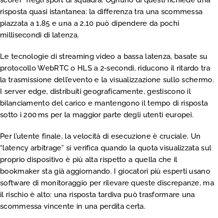
scorer” negli sport di squadra. Ognuno di questi richiede una
risposta quasi istantanea: la differenza tra una scommessa
piazzata a 1,85 e una a 2,10 può dipendere da pochi
millisecondi di latenza.
Le tecnologie di streaming video a bassa latenza, basate su
protocollo WebRTC o HLS a 2‑secondi, riducono il ritardo tra
la trasmissione dell’evento e la visualizzazione sullo schermo.
I server edge, distribuiti geograficamente, gestiscono il
bilanciamento del carico e mantengono il tempo di risposta
sotto i 200 ms per la maggior parte degli utenti europei.
Per l’utente finale, la velocità di esecuzione è cruciale. Un
“latency arbitrage” si verifica quando la quota visualizzata sul
proprio dispositivo è più alta rispetto a quella che il
bookmaker sta già aggiornando. I giocatori più esperti usano
software di monitoraggio per rilevare queste discrepanze, ma
il rischio è alto: una risposta tardiva può trasformare una
scommessa vincente in una perdita certa.