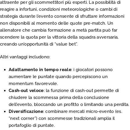
attraente per gli scommettitori più esperti. La possibilità di
reagire a infortuni, condizioni meteorologiche o cambi di
strategia durante l’evento consente di sfruttare informazioni
non disponibili al momento delle quote pre‑match. Un
allenatore che cambia formazione a metà partita può far
scendere la quota per la vittoria della squadra avversaria,
creando un’opportunità di “value bet”.
Altri vantaggi includono:
Adattamento in tempo reale
: i giocatori possono
aumentare le puntate quando percepiscono un
momentum favorevole.
Cash‑out veloce
: la funzione di cash‑out permette di
chiudere la scommessa prima della conclusione
dell’evento, bloccando un profitto o limitando una perdita.
Diversificazione
: combinare mercati micro‑evento (es.
“next corner”) con scommesse tradizionali amplia il
portafoglio di puntate.