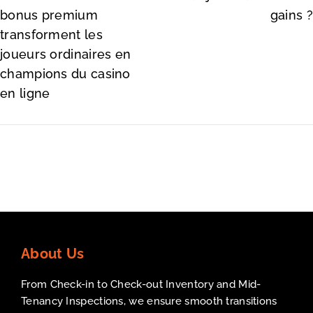
bonus premium
gains ?
transforment les
joueurs ordinaires en
champions du casino
en ligne
About Us
From Check-in to Check-out Inventory and Mid-
Tenancy Inspections, we ensure smooth transitions