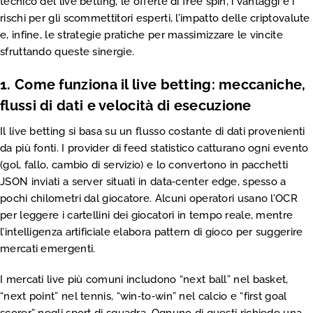
tecnico del live betting, le offerte di free spin, i vantaggi e i
rischi per gli scommettitori esperti, l’impatto delle criptovalute
e, infine, le strategie pratiche per massimizzare le vincite
sfruttando queste sinergie.
1. Come funziona il live betting: meccaniche,
flussi di dati e velocità di esecuzione
Il live betting si basa su un flusso costante di dati provenienti
da più fonti. I provider di feed statistico catturano ogni evento
(gol, fallo, cambio di servizio) e lo convertono in pacchetti
JSON inviati a server situati in data‑center edge, spesso a
pochi chilometri dal giocatore. Alcuni operatori usano l’OCR
per leggere i cartellini dei giocatori in tempo reale, mentre
l’intelligenza artificiale elabora pattern di gioco per suggerire
mercati emergenti.
I mercati live più comuni includono “next ball” nel basket,
“next point” nel tennis, “win‑to‑win” nel calcio e “first goal