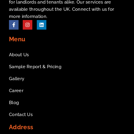
for landlords and tenants alike. Our services are
available throughout the UK. Connect with us for
more information.
Menu
About Us
Sample Report & Pricing
Gallery
Career
Blog
Contact Us
Address