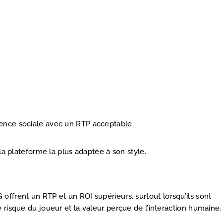
rience sociale avec un RTP acceptable.
la plateforme la plus adaptée à son style.
ffrent un RTP et un ROI supérieurs, surtout lorsqu’ils sont
risque du joueur et la valeur perçue de l’interaction humaine.