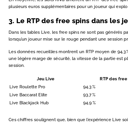
plusieurs euros supplémentaires pour un joueur qui explo
3. Le RTP des free spins dans les j
Dans les tables Live, les free spins ne sont pas générés p
lorsqu’un joueur mise sur le rouge pendant une session pr
Les données recueillies montrent un RTP moyen de 94,3 % po
une légère marge de sécurité, la vitesse de la partie est 
session.
Jeu Live
RTP des free
Live Roulette Pro
94,3 %
Live Baccarat Elite
93,7 %
Live Blackjack Hub
94,9 %
Ces chiffres soulignent que, bien que l’expérience Live so