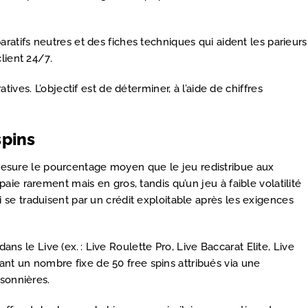
ratifs neutres et des fiches techniques qui aident les parieurs
lient 24/7.
es. L’objectif est de déterminer, à l’aide de chiffres
spins
, mesure le pourcentage moyen que le jeu redistribue aux
 paie rarement mais en gros, tandis qu’un jeu à faible volatilité
ui se traduisent par un crédit exploitable après les exigences
ns le Live (ex. : Live Roulette Pro, Live Baccarat Elite, Live
uant un nombre fixe de 50 free spins attribués via une
sonnières.