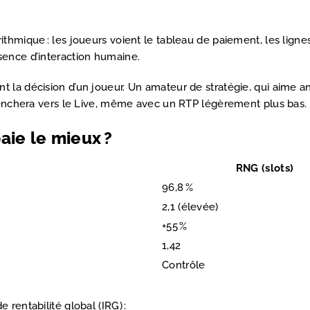
hmique : les joueurs voient le tableau de paiement, les lignes a
sence d’interaction humaine.
la décision d’un joueur. Un amateur de stratégie, qui aime anal
 penchera vers le Live, même avec un RTP légèrement plus bas.
aie le mieux ?
RNG (slots)
96,8 %
2,1 (élevée)
+55 %
1,42
Contrôle
rentabilité global (IRG) :