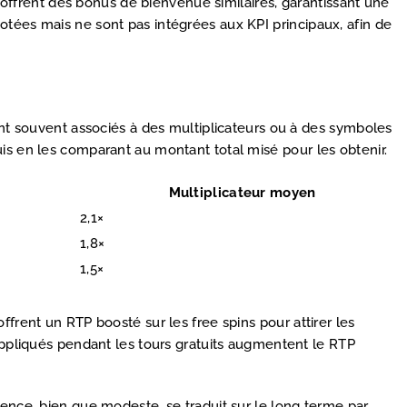
s offrent des bonus de bienvenue similaires, garantissant une
tées mais ne sont pas intégrées aux KPI principaux, afin de
ont souvent associés à des multiplicateurs ou à des symboles
is en les comparant au montant total misé pour les obtenir.
s
Multiplicateur moyen
2,1×
1,8×
1,5×
frent un RTP boosté sur les free spins pour attirer les
appliqués pendant les tours gratuits augmentent le RTP
ence, bien que modeste, se traduit sur le long terme par