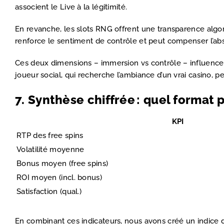
associent le Live à la légitimité.
En revanche, les slots RNG offrent une transparence algorit
renforce le sentiment de contrôle et peut compenser l’ab
Ces deux dimensions – immersion vs contrôle – influencent 
joueur social, qui recherche l’ambiance d’un vrai casino,
7. Synthèse chiffrée : quel format p
KPI
RTP des free spins
Volatilité moyenne
Bonus moyen (free spins)
ROI moyen (incl. bonus)
Satisfaction (qual.)
En combinant ces indicateurs, nous avons créé un indice de 