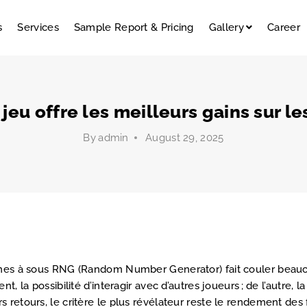
s
Services
Sample Report & Pricing
Gallery
Career
jeu offre les meilleurs gains sur le
By
admin
August 29, 2025
hines à sous RNG (Random Number Generator) fait couler beauco
, la possibilité d’interagir avec d’autres joueurs ; de l’autre, la
 retours, le critère le plus révélateur reste le rendement des 