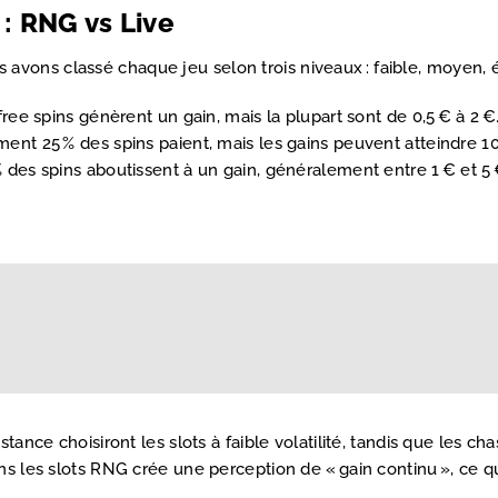
 : RNG vs Live
ous avons classé chaque jeu selon trois niveaux : faible, moyen, 
s free spins génèrent un gain, mais la plupart sont de 0,5 € à 2 €
lement 25 % des spins paient, mais les gains peuvent atteindre 1
5 % des spins aboutissent à un gain, généralement entre 1 € et 5 
stance choisiront les slots à faible volatilité, tandis que les c
ns les slots RNG crée une perception de « gain continu », ce qu