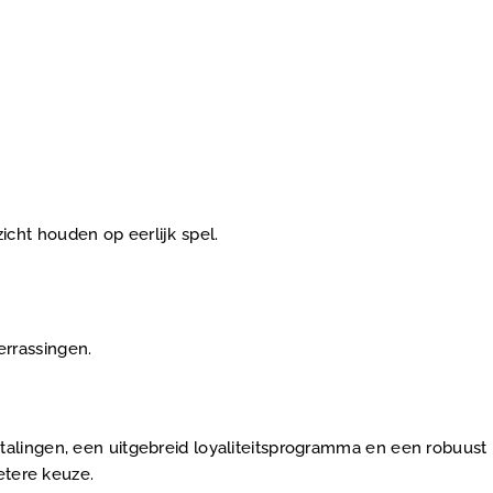
icht houden op eerlijk spel.
errassingen.
talingen, een uitgebreid loyaliteitsprogramma en een robuust
etere keuze.