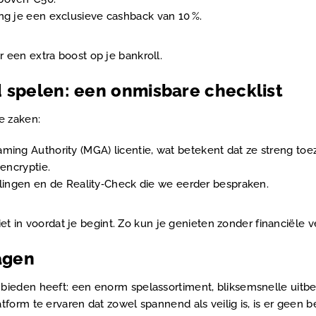
ng je een exclusieve cashback van 10 %.
een extra boost op je bankroll.
d spelen: een onmisbare checklist
le zaken:
ing Authority (MGA) licentie, wat betekent dat ze streng toez
encryptie.
tellingen en de Reality‑Check die we eerder bespraken.
iet in voordat je begint. Zo kun je genieten zonder financiële v
agen
bieden heeft: een enorm spelassortiment, bliksemsnelle uitbe
form te ervaren dat zowel spannend als veilig is, is er geen b