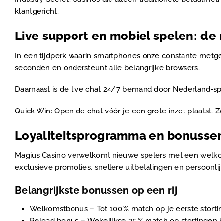
klantgericht.
Live support en mobiel spelen: d
In een tijdperk waarin smartphones onze constante metgez
seconden en ondersteunt alle belangrijke browsers.
Daarnaast is de live chat 24/7 bemand door Nederland‑spr
Quick Win: Open de chat vóór je een grote inzet plaatst.
Loyaliteitsprogramma en bonusse
Magius Casino verwelkomt nieuwe spelers met een welkoms
exclusieve promoties, snellere uitbetalingen en persoonl
Belangrijkste bonussen op een rij
Welkomstbonus – Tot 100 % match op je eerste storting
Reload bonus – Wekelijkse 25 % match op stortingen