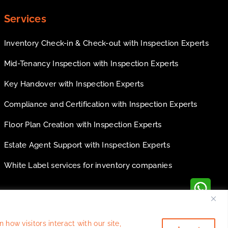
Services
Inventory Check-in & Check-out with Inspection Experts
Mid-Tenancy Inspection with Inspection Experts
Key Handover with Inspection Experts
Compliance and Certification with Inspection Experts
Floor Plan Creation with Inspection Experts
Estate Agent Support with Inspection Experts
White Label services for inventory companies
how visitors interact with our site,