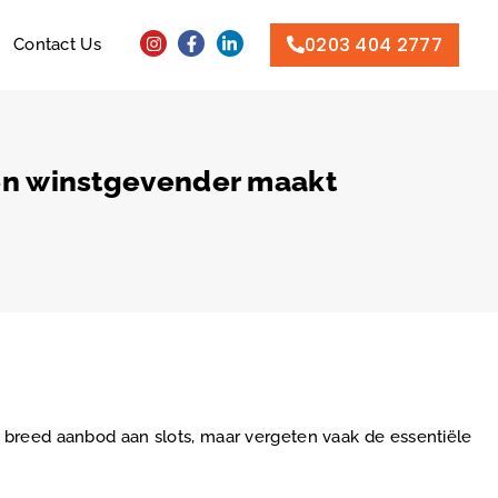
0203 404 2777
Contact Us
 en winstgevender maakt
 breed aanbod aan slots, maar vergeten vaak de essentiële