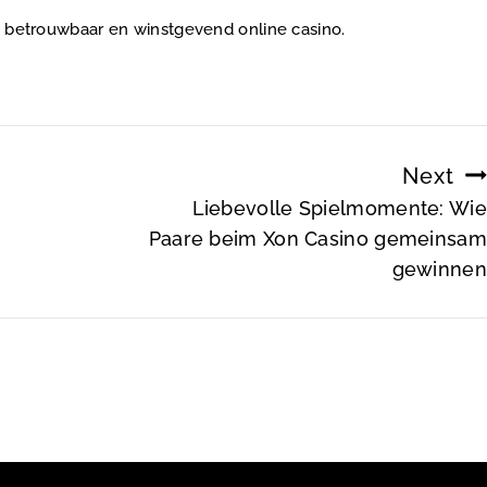
 betrouwbaar en winstgevend online casino.
Next
Liebevolle Spielmomente: Wie
Paare beim Xon Casino gemeinsam
gewinnen