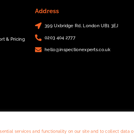
Address
399 Uxbridge Rd, London UB1 3EJ
0203 404 2777
t & Pricing
hello@inspectionexperts.co.uk
Reach Truly Social Media On
ntial services and functionality on our site and to collect data on 